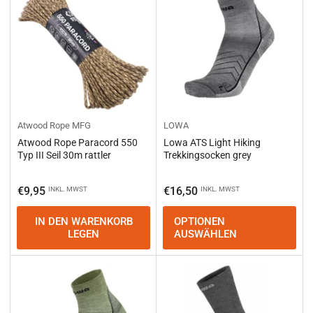
Atwood Rope MFG
LOWA
Atwood Rope Paracord 550
Lowa ATS Light Hiking
Typ III Seil 30m rattler
Trekkingsocken grey
Normaler
Normaler
€9,95
€16,50
INKL. MWST
INKL. MWST
Preis
Preis
IN DEN WARENKORB
OPTIONEN
LEGEN
AUSWÄHLEN