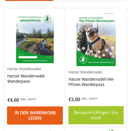
Harzer Wandernadel
Harzer Wandernadel
Harzer Wandernadel
Harzer Wandernadel Vier-
Wanderpass
Pfoten Wanderpass
Normaler
€3,00
Normaler
INKL. MWST
€4,00
INKL. MWST
Preis
Preis
Benachrichtigen Sie
IN DEN WARENKORB
mich
LEGEN