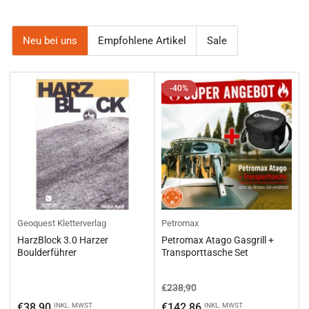
Neu bei uns
Empfohlene Artikel
Sale
-40%
Geoquest Kletterverlag
Petromax
HarzBlock 3.0 Harzer
Petromax Atago Gasgrill +
Boulderführer
Transporttasche Set
Normaler
Ausverkaufspreis
€238,90
Preis
Normaler
€38,90
€142,86
INKL. MWST
INKL. MWST