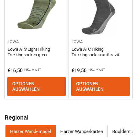
LOWA
LOWA
Lowa ATS Light Hiking
Lowa ATC Hiking
Trekkingsocken green
Trekkingsocken anthrazit
Normaler
Normaler
€16,50
€19,50
INKL. MWST
INKL. MWST
Preis
Preis
OPTIONEN
OPTIONEN
AUSWÄHLEN
AUSWÄHLEN
Regional
Harzer Wandernadel
Harzer Wanderkarten
Bouldern un