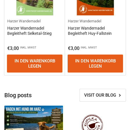
Harzer Wandernadel
Harzer Wandernadel
Harzer Wandernadel
Harzer Wandernadel
Begleitheft Selketal-Stieg
Begleitheft Huy-Fallstein
Normaler
Normaler
€3,00
€3,00
INKL. MWST
INKL. MWST
Preis
Preis
IN DEN WARENKORB
IN DEN WARENKORB
LEGEN
LEGEN
Blog posts
VISIT OUR BLOG