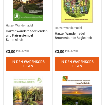
Harzer Wandernadel
Harzer Wandernadel
Harzer Wandernadel Sonder-
Harzer Wandernadel
und Kaiserstempel
Brockenbande Begleitheft
Sammelheft
Normaler
Normaler
€3,00
€3,00
INKL. MWST
INKL. MWST
Preis
Preis
IN DEN WARENKORB
IN DEN WARENKORB
LEGEN
LEGEN