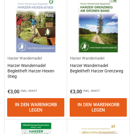
Harzer Wandernadel
Harzer Wandernadel
Harzer Wandernadel
Harzer Wandernadel
Begleitheft Harzer-Hexen-
Begleitheft Harzer Grenzweg
Stieg
Normaler
Normaler
€3,00
€3,00
INKL. MWST
INKL. MWST
Preis
Preis
IN DEN WARENKORB
IN DEN WARENKORB
LEGEN
LEGEN