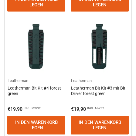
LEGEN
LEGEN
Leatherman
Leatherman
Leatherman Bit Kit #4 forest
Leatherman Bit Kit #3 mit Bit
green
Driver forest green
Normaler
Normaler
€19,90
€19,90
INKL. MWST
INKL. MWST
Preis
Preis
IN DEN WARENKORB
IN DEN WARENKORB
LEGEN
LEGEN