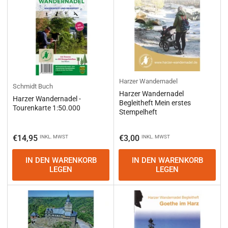
Harzer Wandernadel
Schmidt Buch
Harzer Wandernadel
Harzer Wandernadel -
Begleitheft Mein erstes
Tourenkarte 1:50.000
Stempelheft
Normaler
Normaler
€14,95
€3,00
INKL. MWST
INKL. MWST
Preis
Preis
IN DEN WARENKORB
IN DEN WARENKORB
LEGEN
LEGEN