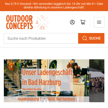
Nur 3,79 € Versand • Wir versenden taggleich bis 14 Uhr von Mo-Fr.• Oder
direkte Abholung in unserem Ladengeschäft.
Anmelden
Mini-Warenkorb öffnen
Suche
SUCHE
nach
Produkten