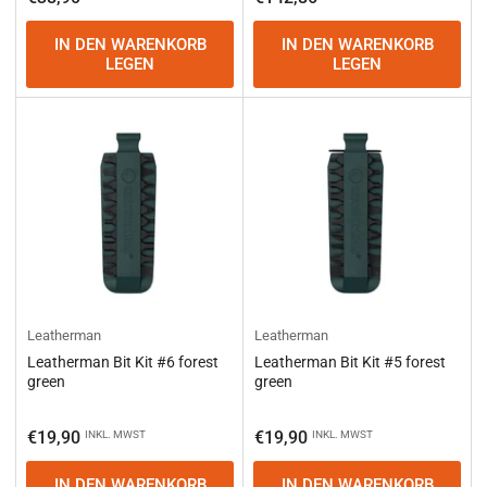
Preis
IN DEN WARENKORB
IN DEN WARENKORB
LEGEN
LEGEN
Leatherman
Leatherman
Leatherman Bit Kit #6 forest
Leatherman Bit Kit #5 forest
green
green
Normaler
Normaler
€19,90
€19,90
INKL. MWST
INKL. MWST
Preis
Preis
IN DEN WARENKORB
IN DEN WARENKORB