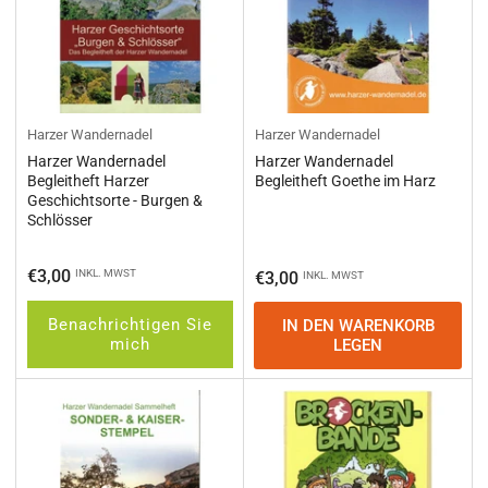
Harzer Wandernadel
Harzer Wandernadel
Harzer Wandernadel
Harzer Wandernadel
Begleitheft Harzer
Begleitheft Goethe im Harz
Geschichtsorte - Burgen &
Schlösser
Normaler
€3,00
INKL. MWST
Normaler
€3,00
INKL. MWST
Preis
Preis
Benachrichtigen Sie
IN DEN WARENKORB
mich
LEGEN