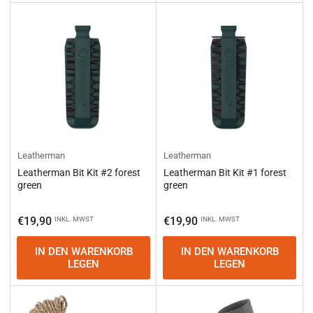
Leatherman
Leatherman
Leatherman Bit Kit #2 forest
Leatherman Bit Kit #1 forest
green
green
Normaler
Normaler
€19,90
€19,90
INKL. MWST
INKL. MWST
Preis
Preis
IN DEN WARENKORB
IN DEN WARENKORB
LEGEN
LEGEN