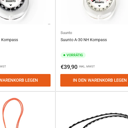
Suunto
H Kompass
Suunto A-30 NH Kompass
VORRÄTIG
Normaler
€39,90
MWST
INKL. MWST
Preis
 WARENKORB LEGEN
IN DEN WARENKORB LEGEN