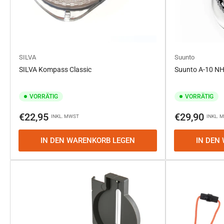
SILVA
Suunto
SILVA Kompass Classic
Suunto A-10 N
VORRÄTIG
VORRÄTIG
Normaler
Normaler
€22,95
€29,90
INKL. MWST
INKL. 
Preis
Preis
IN DEN WARENKORB LEGEN
IN DEN