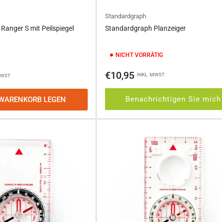
Standardgraph
anger S mit Peilspiegel
Standardgraph Planzeiger
NICHT VORRÄTIG
Normaler
€10,95
INKL. MWST
MWST
Preis
Benachrichtigen Sie mich
 WARENKORB LEGEN