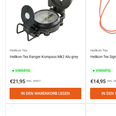
Helikon-Tex
Helikon-Tex
Helikon-Tex Ranger Kompass Mk2 Alu grey
Helikon-Tex Sig
VORRÄTIG
VORRÄTIG
Normaler
Normaler
€21,95
€14,95
INKL. MWST
INKL. 
Preis
Preis
IN DEN WARENKORB LEGEN
IN DEN