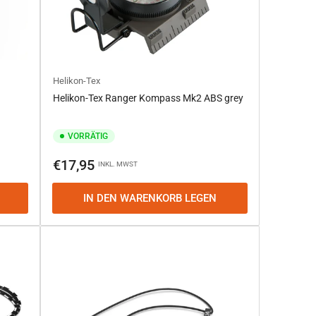
Helikon-Tex
Helikon-Tex Ranger Kompass Mk2 ABS grey
VORRÄTIG
Normaler
€17,95
INKL. MWST
Preis
IN DEN WARENKORB LEGEN