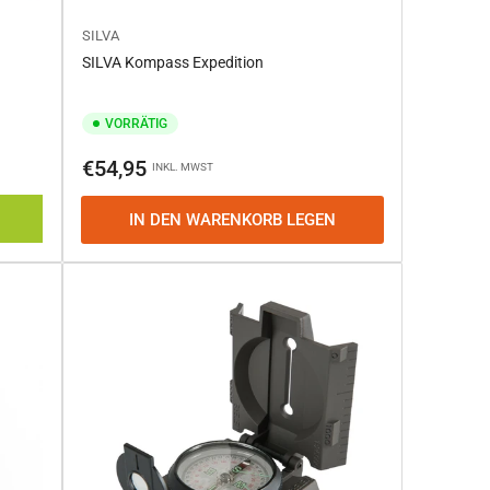
SILVA
SILVA Kompass Expedition
VORRÄTIG
Normaler
€54,95
INKL. MWST
Preis
IN DEN WARENKORB LEGEN