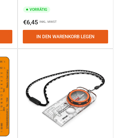
VORRÄTIG
Normaler
€6,45
INKL. MWST
Preis
IN DEN WARENKORB LEGEN