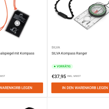
SILVA
nalspiegel mit Kompass
SILVA Kompass Ranger
VORRÄTIG
Normaler
€37,95
MWST
INKL. MWST
Preis
 WARENKORB LEGEN
IN DEN WARENKORB LEGEN