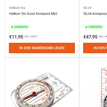
Helikon-Tex
SILVA
Helikon-Tex Scout Kompass Mk2
SILVA Kompass R
VORRÄTIG
VORRÄTIG
Normaler
Normaler
€11,95
€47,95
INKL. MWST
INKL. 
Preis
Preis
IN DEN WARENKORB LEGEN
IN DEN