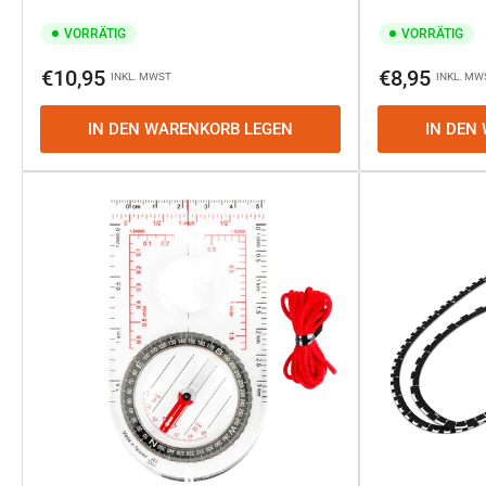
VORRÄTIG
VORRÄTIG
Normaler
Normaler
€10,95
€8,95
INKL. MWST
INKL. MW
Preis
Preis
IN DEN WARENKORB LEGEN
IN DEN