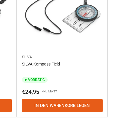
SILVA
SILVA Kompass Field
VORRÄTIG
Normaler
€24,95
INKL. MWST
Preis
IN DEN WARENKORB LEGEN