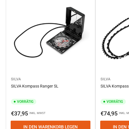
SILVA
SILVA
SILVA Kompass Ranger SL
SILVA Kompass 
VORRÄTIG
VORRÄTIG
Normaler
Normaler
€37,95
€74,95
INKL. MWST
INKL. 
Preis
Preis
IN DEN WARENKORB LEGEN
IN DEN