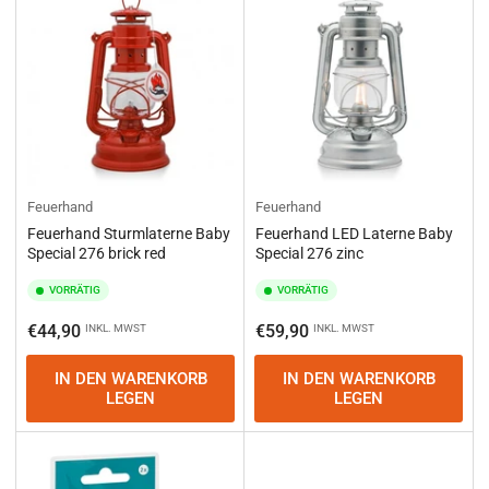
Feuerhand
Feuerhand
Feuerhand Sturmlaterne Baby
Feuerhand LED Laterne Baby
Special 276 brick red
Special 276 zinc
VORRÄTIG
VORRÄTIG
Normaler
Normaler
€44,90
€59,90
INKL. MWST
INKL. MWST
Preis
Preis
IN DEN WARENKORB
IN DEN WARENKORB
LEGEN
LEGEN