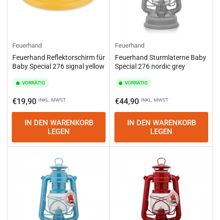
Feuerhand
Feuerhand
Feuerhand Reflektorschirm für
Feuerhand Sturmlaterne Baby
Baby Special 276 signal yellow
Special 276 nordic grey
VORRÄTIG
VORRÄTIG
Normaler
Normaler
€19,90
€44,90
INKL. MWST
INKL. MWST
Preis
Preis
IN DEN WARENKORB
IN DEN WARENKORB
LEGEN
LEGEN