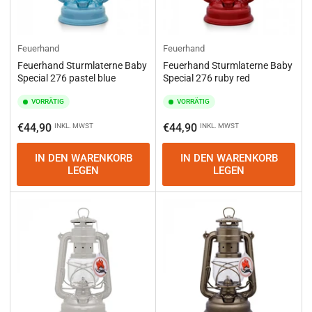
Feuerhand
Feuerhand
Feuerhand Sturmlaterne Baby
Feuerhand Sturmlaterne Baby
Special 276 pastel blue
Special 276 ruby red
VORRÄTIG
VORRÄTIG
Normaler
Normaler
€44,90
€44,90
INKL. MWST
INKL. MWST
Preis
Preis
IN DEN WARENKORB
IN DEN WARENKORB
LEGEN
LEGEN