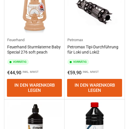
Feuerhand
Petromax
Feuerhand Sturmlaterne Baby
Petromax Tipi-Durchführung
Special 276 soft peach
für Loki und Loki2
VORRÄTIG
VORRÄTIG
Normaler
Normaler
€44,90
€59,90
INKL. MWST
INKL. MWST
Preis
Preis
IN DEN WARENKORB
IN DEN WARENKORB
LEGEN
LEGEN