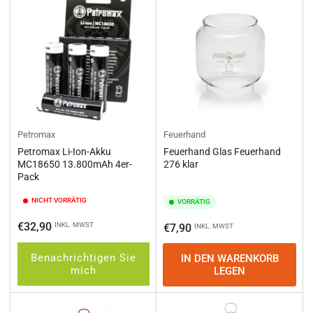
e
r
e
n
n
a
c
h
:
Petromax
Feuerhand
Petromax Li-Ion-Akku
Feuerhand Glas Feuerhand
MC18650 13.800mAh 4er-
276 klar
Pack
NICHT VORRÄTIG
VORRÄTIG
Normaler
€32,90
INKL. MWST
Normaler
€7,90
INKL. MWST
Preis
Preis
Benachrichtigen Sie
IN DEN WARENKORB
mich
LEGEN