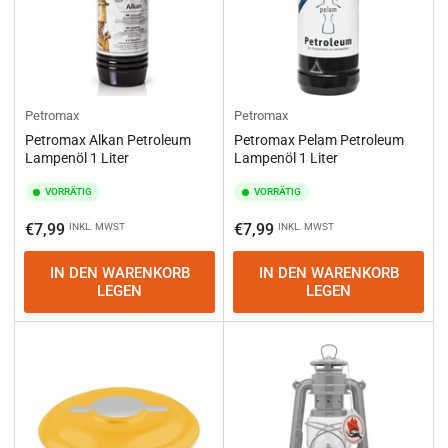
Petromax
Petromax
Petromax Alkan Petroleum
Petromax Pelam Petroleum
Lampenöl 1 Liter
Lampenöl 1 Liter
VORRÄTIG
VORRÄTIG
Normaler
Normaler
€7,99
€7,99
INKL. MWST
INKL. MWST
Preis
Preis
IN DEN WARENKORB
IN DEN WARENKORB
LEGEN
LEGEN