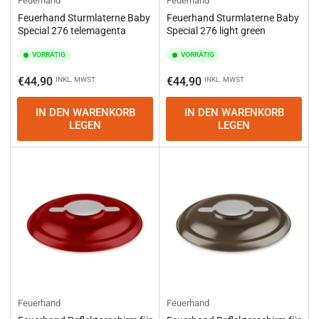
Feuerhand
Feuerhand
Feuerhand Sturmlaterne Baby
Feuerhand Sturmlaterne Baby
Special 276 telemagenta
Special 276 light green
VORRÄTIG
VORRÄTIG
Normaler
Normaler
€44,90
€44,90
INKL. MWST
INKL. MWST
Preis
Preis
IN DEN WARENKORB
IN DEN WARENKORB
LEGEN
LEGEN
Feuerhand
Feuerhand