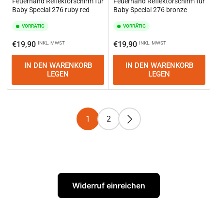
Feuerhand Reflektorschirm für
Feuerhand Reflektorschirm für
Baby Special 276 ruby red
Baby Special 276 bronze
VORRÄTIG
VORRÄTIG
Normaler
Normaler
€19,90
€19,90
INKL. MWST
INKL. MWST
Preis
Preis
IN DEN WARENKORB
IN DEN WARENKORB
LEGEN
LEGEN
1
2
Widerruf einreichen