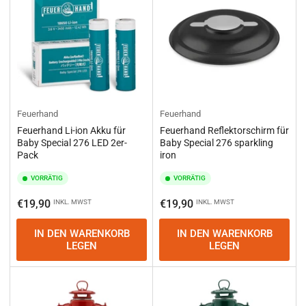
Feuerhand
Feuerhand
Feuerhand Li-ion Akku für
Feuerhand Reflektorschirm für
Baby Special 276 LED 2er-
Baby Special 276 sparkling
Pack
iron
VORRÄTIG
VORRÄTIG
Normaler
Normaler
€19,90
€19,90
INKL. MWST
INKL. MWST
Preis
Preis
IN DEN WARENKORB
IN DEN WARENKORB
LEGEN
LEGEN