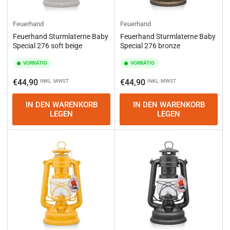
Feuerhand
Feuerhand
Feuerhand Sturmlaterne Baby
Feuerhand Sturmlaterne Baby
Special 276 soft beige
Special 276 bronze
VORRÄTIG
VORRÄTIG
Normaler
Normaler
€44,90
€44,90
INKL. MWST
INKL. MWST
Preis
Preis
IN DEN WARENKORB
IN DEN WARENKORB
LEGEN
LEGEN