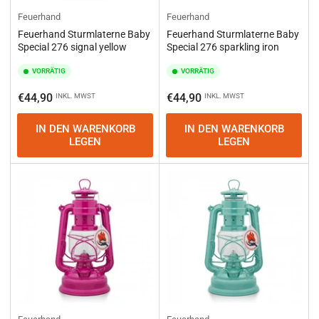
Feuerhand
Feuerhand
Feuerhand Sturmlaterne Baby
Feuerhand Sturmlaterne Baby
Special 276 signal yellow
Special 276 sparkling iron
VORRÄTIG
VORRÄTIG
Normaler
Normaler
€44,90
€44,90
INKL. MWST
INKL. MWST
Preis
Preis
IN DEN WARENKORB
IN DEN WARENKORB
LEGEN
LEGEN