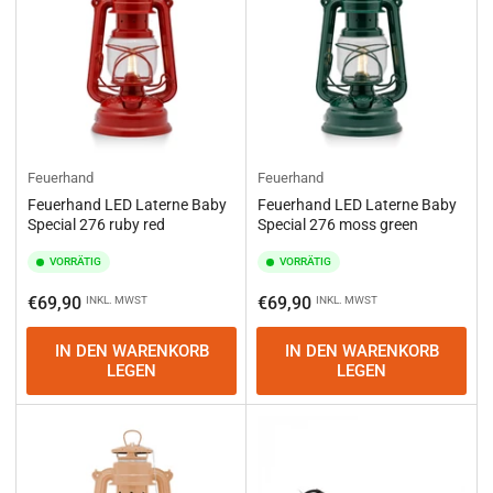
Feuerhand
Feuerhand
Feuerhand LED Laterne Baby
Feuerhand LED Laterne Baby
Special 276 ruby red
Special 276 moss green
VORRÄTIG
VORRÄTIG
Normaler
Normaler
€69,90
€69,90
INKL. MWST
INKL. MWST
Preis
Preis
IN DEN WARENKORB
IN DEN WARENKORB
LEGEN
LEGEN