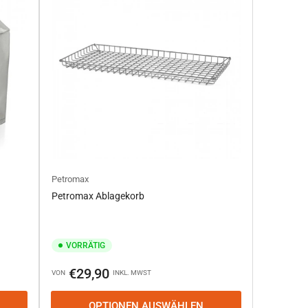
Petromax
Petromax Ablagekorb
VORRÄTIG
Normaler
€29,90
VON
INKL. MWST
Preis
OPTIONEN AUSWÄHLEN