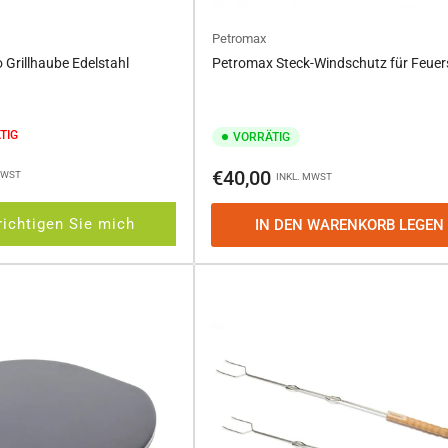
Petromax
Grillhaube Edelstahl
Petromax Steck-Windschutz für Feuers
TIG
VORRÄTIG
Normaler
€40,00
MWST
INKL. MWST
Preis
ichtigen Sie mich
IN DEN WARENKORB LEGEN