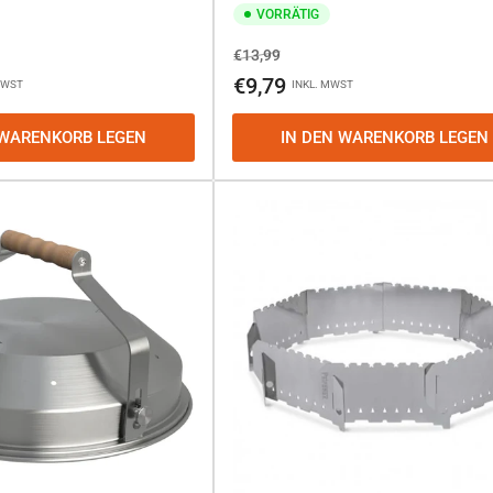
VORRÄTIG
Normaler
Ausverkaufspreis
€13,99
Preis
€9,79
MWST
INKL. MWST
 WARENKORB LEGEN
IN DEN WARENKORB LEGEN