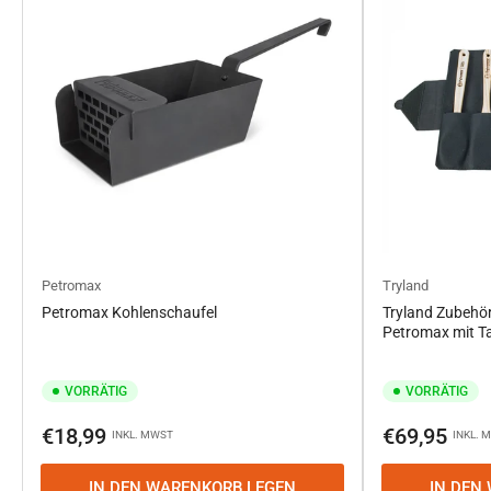
Petromax
Tryland
Petromax Kohlenschaufel
Tryland Zubehör
Petromax mit T
VORRÄTIG
VORRÄTIG
Normaler
Normaler
€18,99
€69,95
INKL. MWST
INKL. 
Preis
Preis
IN DEN WARENKORB LEGEN
IN DEN