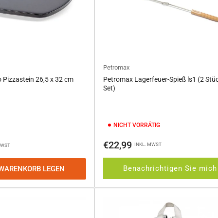
Petromax
Pizzastein 26,5 x 32 cm
Petromax Lagerfeuer-Spieß ls1 (2 Stü
Set)
NICHT VORRÄTIG
Normaler
€22,99
INKL. MWST
MWST
Preis
Benachrichtigen Sie mich
 WARENKORB LEGEN