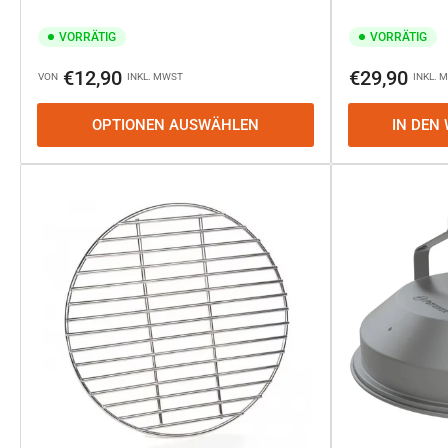
VORRÄTIG
VORRÄTIG
Normaler
Normaler
€12,90
€29,90
VON
INKL. MWST
INKL. 
Preis
Preis
OPTIONEN AUSWÄHLEN
IN DEN