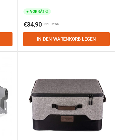
VORRÄTIG
Normaler
€34,90
INKL. MWST
Preis
IN DEN WARENKORB LEGEN