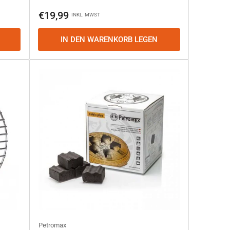
Normaler
€19,99
INKL. MWST
Preis
IN DEN WARENKORB LEGEN
Petromax