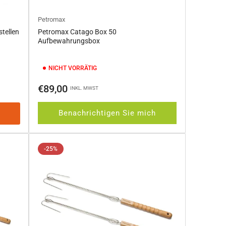
Petromax
tellen
Petromax Catago Box 50
Aufbewahrungsbox
NICHT VORRÄTIG
Normaler
€89,00
INKL. MWST
Preis
Benachrichtigen Sie mich
-25%