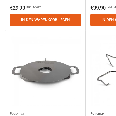
Normaler
Normaler
€29,90
€39,90
INKL. MWST
INKL. 
Preis
Preis
IN DEN WARENKORB LEGEN
IN DEN
Petromax
Petromax