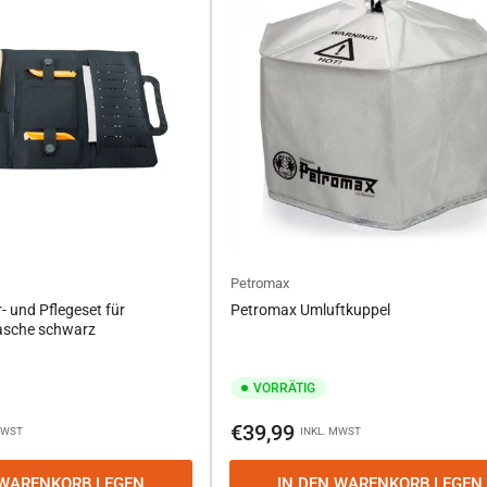
Petromax
- und Pflegeset für
Petromax Umluftkuppel
asche schwarz
VORRÄTIG
Normaler
€39,99
MWST
INKL. MWST
Preis
 WARENKORB LEGEN
IN DEN WARENKORB LEGEN