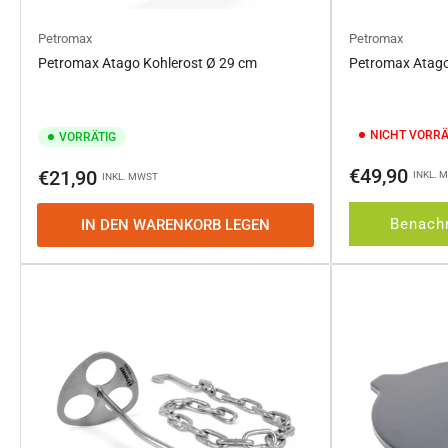
Petromax
Petromax
Petromax Atago Kohlerost Ø 29 cm
Petromax Atago 
NICHT VORRÄ
VORRÄTIG
Normaler
Normaler
€49,90
€21,90
INKL. 
INKL. MWST
Preis
Preis
Benachr
IN DEN WARENKORB LEGEN