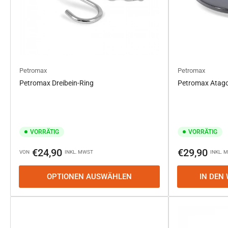
Petromax
Petromax
Petromax Dreibein-Ring
Petromax Atago 
VORRÄTIG
VORRÄTIG
Normaler
Normaler
€24,90
€29,90
VON
INKL. MWST
INKL. 
Preis
Preis
OPTIONEN AUSWÄHLEN
IN DEN