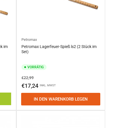
Petromax
ck im
Petromax Lagerfeuer-Spieß ls2 (2 Stück im
Set)
VORRÄTIG
Normaler
Ausverkaufspreis
€22,99
Preis
€17,24
INKL. MWST
IN DEN WARENKORB LEGEN