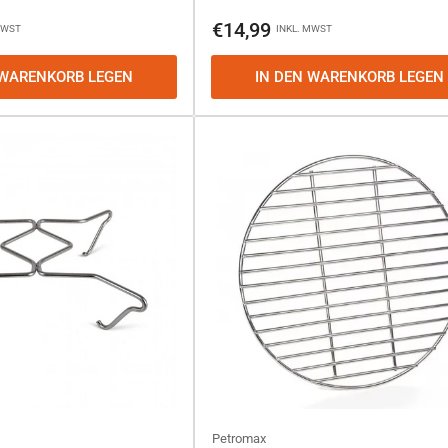
Normaler
€14,99
MWST
INKL. MWST
Preis
 WARENKORB LEGEN
IN DEN WARENKORB LEGEN
Petromax