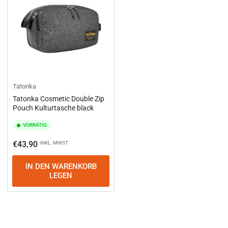
Tatonka
Tatonka Cosmetic Double Zip
Pouch Kulturtasche black
VORRÄTIG
Normaler
€43,90
INKL. MWST
Preis
IN DEN WARENKORB
LEGEN