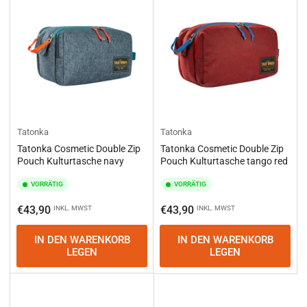
e
r
e
n
n
a
c
h
:
Tatonka
Tatonka
Tatonka Cosmetic Double Zip
Tatonka Cosmetic Double Zip
Pouch Kulturtasche navy
Pouch Kulturtasche tango red
VORRÄTIG
VORRÄTIG
Normaler
Normaler
€43,90
€43,90
INKL. MWST
INKL. MWST
Preis
Preis
IN DEN WARENKORB
IN DEN WARENKORB
LEGEN
LEGEN