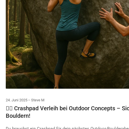
24. Juni 2025
Steve M
🧗‍♂️ Crashpad Verleih bei Outdoor Concepts – S
Bouldern!
Du brauchst ein Crashpad für dein nächstes Outdoor-Boulderabe