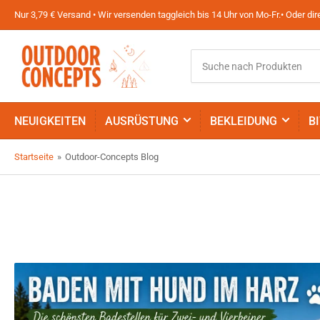
Nur 3,79 € Versand • Wir versenden taggleich bis 14 Uhr von Mo-Fr.• Oder d
Suche
nach
Produkten
NEUIGKEITEN
AUSRÜSTUNG
BEKLEIDUNG
B
Startseite
»
Outdoor-Concepts Blog