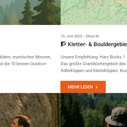
25. Juni 2025
Steve M
🧗 Kletter- & Bouldergebi
Wäldern, mystischen Mooren,
Unsere Empfehlung: Harz Rocks 1 – 
nd die 10 besten Outdoor-
Das größte Granitklettergebiet de
Adlerklippen und Kästeklippen. Koo
MEHR LESEN