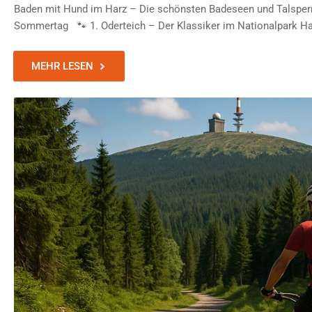
Baden mit Hund im Harz – Die schönsten Badeseen und Talsperr
Sommertag 🐾 1. Oderteich – Der Klassiker im Nationalpark Harz
MEHR LESEN