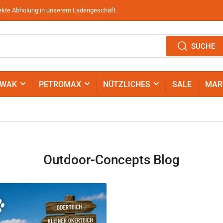
irekte Abholung in unserem Ladengeschäft.
SUCHE
IWAK
PETROMAX
NÜTZLICHES
SALE
MAR
Outdoor-Concepts Blog