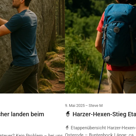
9. Mai 2025
Steve M
icher landen beim
🧙 Harzer-Hexen-Stieg Et
🧙 Etappenübersicht Harzer-Hexen-
Osterode – Buntenbock Länge: ca. 
nteuer? Kein Problem – bei uns