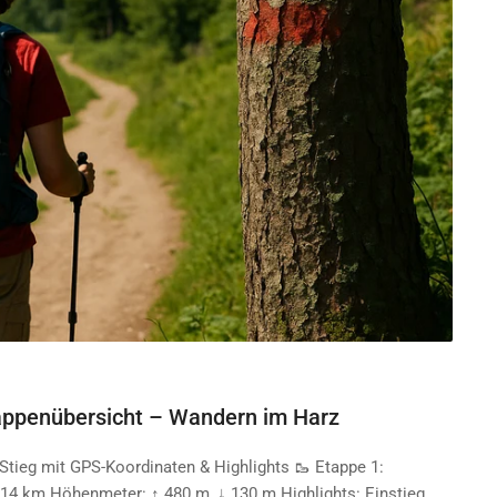
appenübersicht – Wandern im Harz
Stieg mit GPS-Koordinaten & Highlights 🥾 Etappe 1:
14 km Höhenmeter: ↑ 480 m, ↓ 130 m Highlights: Einstieg