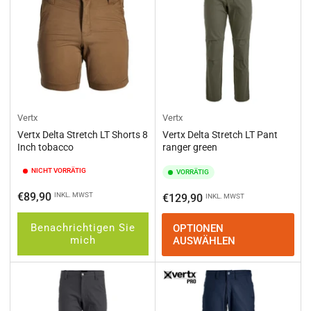
Vertx
Vertx
Vertx Delta Stretch LT Shorts 8
Vertx Delta Stretch LT Pant
Inch tobacco
ranger green
NICHT VORRÄTIG
VORRÄTIG
Normaler
€89,90
INKL. MWST
Normaler
€129,90
INKL. MWST
Preis
Preis
Benachrichtigen Sie
OPTIONEN
mich
AUSWÄHLEN