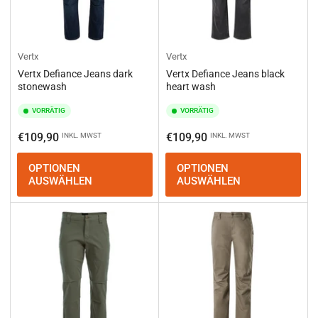
Vertx
Vertx
Vertx Defiance Jeans dark
Vertx Defiance Jeans black
stonewash
heart wash
VORRÄTIG
VORRÄTIG
Normaler
Normaler
€109,90
€109,90
INKL. MWST
INKL. MWST
Preis
Preis
OPTIONEN
OPTIONEN
AUSWÄHLEN
AUSWÄHLEN