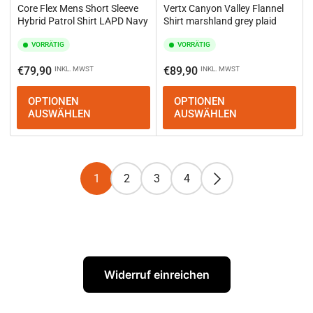
Core Flex Mens Short Sleeve
Vertx Canyon Valley Flannel
Hybrid Patrol Shirt LAPD Navy
Shirt marshland grey plaid
VORRÄTIG
VORRÄTIG
Normaler
Normaler
€79,90
€89,90
INKL. MWST
INKL. MWST
Preis
Preis
OPTIONEN
OPTIONEN
AUSWÄHLEN
AUSWÄHLEN
1
2
3
4
Widerruf einreichen