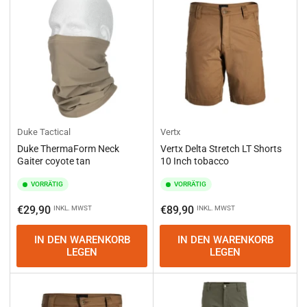
Duke Tactical
Vertx
Duke ThermaForm Neck
Vertx Delta Stretch LT Shorts
Gaiter coyote tan
10 Inch tobacco
VORRÄTIG
VORRÄTIG
Normaler
Normaler
€29,90
€89,90
INKL. MWST
INKL. MWST
Preis
Preis
IN DEN WARENKORB
IN DEN WARENKORB
LEGEN
LEGEN