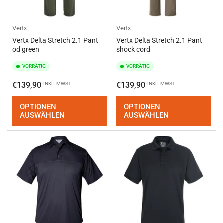
Vertx
Vertx
Vertx Delta Stretch 2.1 Pant
Vertx Delta Stretch 2.1 Pant
od green
shock cord
VORRÄTIG
VORRÄTIG
Normaler
Normaler
€139,90
€139,90
INKL. MWST
INKL. MWST
Preis
Preis
OPTIONEN
OPTIONEN
AUSWÄHLEN
AUSWÄHLEN