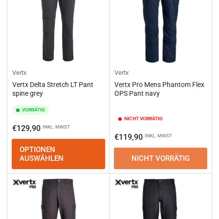
Vertx
Vertx
Vertx Delta Stretch LT Pant
Vertx Pro Mens Phantom Flex
spine grey
OPS Pant navy
VORRÄTIG
NICHT VORRÄTIG
Normaler
€129,90
INKL. MWST
Normaler
€119,90
INKL. MWST
Preis
Preis
OPTIONEN
AUSWÄHLEN
NICHT VORRÄTIG