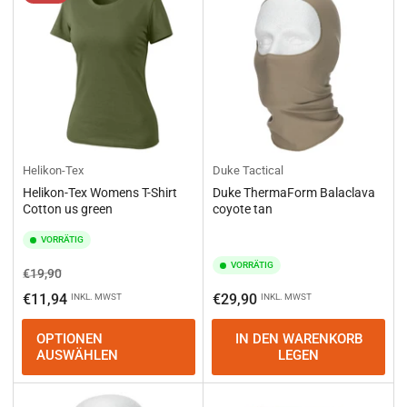
Helikon-Tex
Duke Tactical
Helikon-Tex Womens T-Shirt
Duke ThermaForm Balaclava
Cotton us green
coyote tan
VORRÄTIG
VORRÄTIG
Normaler
Ausverkaufspreis
€19,90
Preis
Normaler
€11,94
€29,90
INKL. MWST
INKL. MWST
Preis
OPTIONEN
IN DEN WARENKORB
AUSWÄHLEN
LEGEN