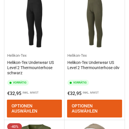
e
r
e
n
n
a
c
h
:
Helikon-Tex
Helikon-Tex
Helikon-Tex Underwear US
Helikon-Tex Underwear US
Level 2 Thermounterhose
Level 2 Thermounterhose oliv
schwarz
VORRÄTIG
VORRÄTIG
Normaler
Normaler
€32,95
€32,95
INKL. MWST
INKL. MWST
Preis
Preis
OPTIONEN
OPTIONEN
AUSWÄHLEN
AUSWÄHLEN
-40%