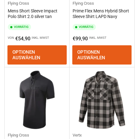
Flying Cross
Flying Cross
Mens Short Sleeve Impact
Prime Flex Mens Hybrid Short
Polo Shirt 2.0 silver tan
Sleeve Shirt LAPD Navy
VORRÄTIG
VORRÄTIG
Normaler
Normaler
€54,90
€99,90
VON
INKL. MWST
INKL. MWST
Preis
Preis
OPTIONEN
OPTIONEN
AUSWÄHLEN
AUSWÄHLEN
Flying Cross
Vertx