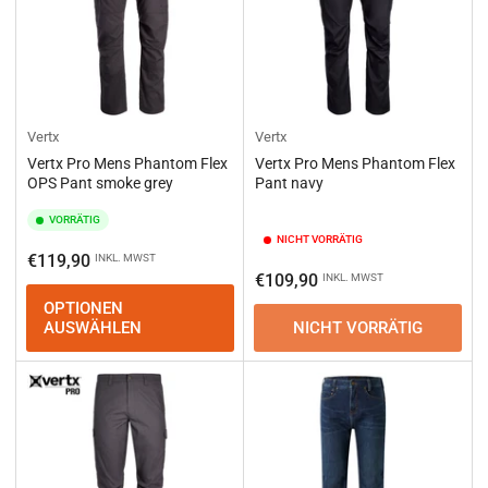
Vertx
Vertx
Vertx Pro Mens Phantom Flex
Vertx Pro Mens Phantom Flex
OPS Pant smoke grey
Pant navy
VORRÄTIG
NICHT VORRÄTIG
Normaler
€119,90
INKL. MWST
Normaler
€109,90
INKL. MWST
Preis
Preis
OPTIONEN
AUSWÄHLEN
NICHT VORRÄTIG