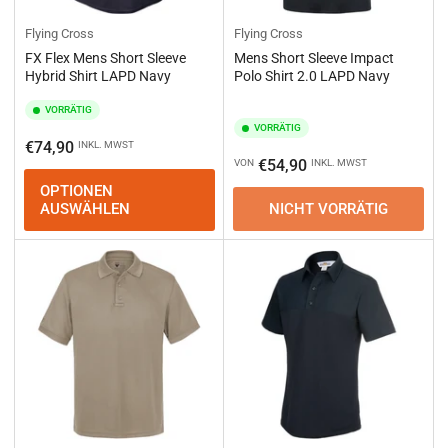
Flying Cross
Flying Cross
FX Flex Mens Short Sleeve
Mens Short Sleeve Impact
Hybrid Shirt LAPD Navy
Polo Shirt 2.0 LAPD Navy
VORRÄTIG
VORRÄTIG
Normaler
€74,90
INKL. MWST
Normaler
€54,90
VON
INKL. MWST
Preis
Preis
OPTIONEN
AUSWÄHLEN
NICHT VORRÄTIG