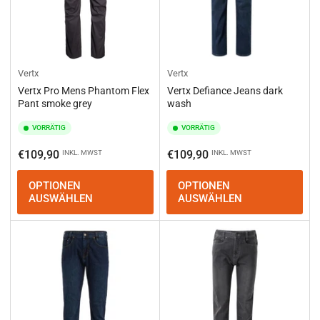
Vertx
Vertx
Vertx Pro Mens Phantom Flex
Vertx Defiance Jeans dark
Pant smoke grey
wash
VORRÄTIG
VORRÄTIG
Normaler
Normaler
€109,90
€109,90
INKL. MWST
INKL. MWST
Preis
Preis
OPTIONEN
OPTIONEN
AUSWÄHLEN
AUSWÄHLEN