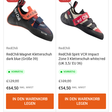
e
r
e
n
n
a
c
h
:
RedChili
RedChili
RedChili Magnet Kletterschuh
RedChili Spirit VCR Impact
dark blue (Größe 39)
Zone 3 Kletterschuh white/red
(UK 3,5/ EU 36)
VORRÄTIG
VORRÄTIG
Normaler
Ausverkaufspreis
Normaler
Ausverkaufspreis
€129,00
€109,00
Preis
Preis
€64,50
€54,50
INKL. MWST
INKL. MWST
IN DEN WARENKORB
IN DEN WARENKORB
LEGEN
LEGEN