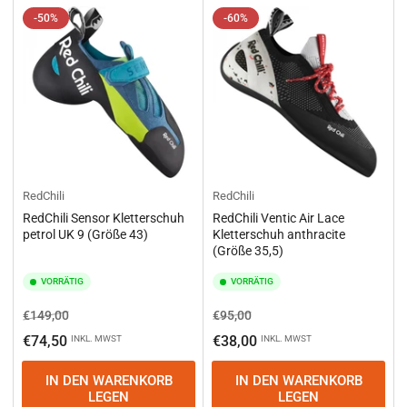
-50%
-60%
RedChili
RedChili
RedChili Sensor Kletterschuh
RedChili Ventic Air Lace
petrol UK 9 (Größe 43)
Kletterschuh anthracite
(Größe 35,5)
VORRÄTIG
VORRÄTIG
Normaler
Ausverkaufspreis
Normaler
Ausverkaufspreis
€149,00
€95,00
Preis
Preis
€74,50
€38,00
INKL. MWST
INKL. MWST
IN DEN WARENKORB
IN DEN WARENKORB
LEGEN
LEGEN