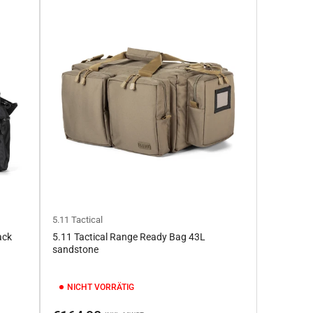
5.11 Tactical
ack
5.11 Tactical Range Ready Bag 43L
sandstone
NICHT VORRÄTIG
Normaler