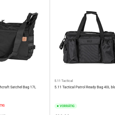
5.11 Tactical
hcraft Satchel Bag 17L
5.11 Tactical Patrol Ready Bag 40L bl
TIG
VORRÄTIG