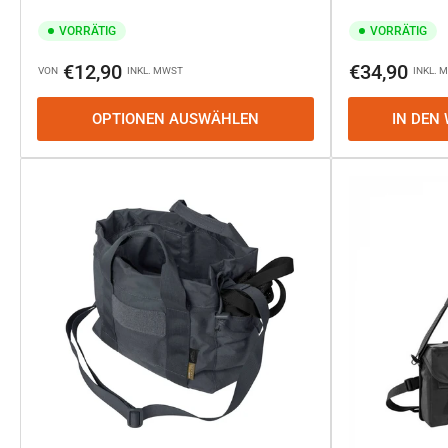
VORRÄTIG
VORRÄTIG
Normaler
Normaler
€12,90
€34,90
VON
INKL. MWST
INKL. 
Preis
Preis
OPTIONEN AUSWÄHLEN
IN DEN