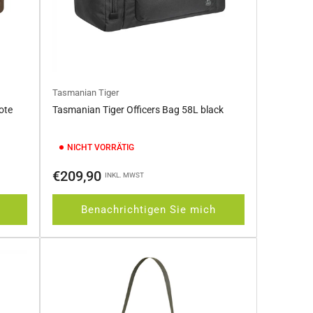
Tasmanian Tiger
ote
Tasmanian Tiger Officers Bag 58L black
NICHT VORRÄTIG
Normaler
€209,90
INKL. MWST
Preis
Benachrichtigen Sie mich