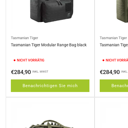
Tasmanian Tiger
Tasmanian Tiger
Tasmanian Tiger Modular Range Bag black
Tasmanian Tige
NICHT VORRÄTIG
NICHT VORRÄ
Normaler
Normaler
€284,90
€284,90
INKL. MWST
INKL
Preis
Preis
Benachrichtigen Sie mich
Benachr