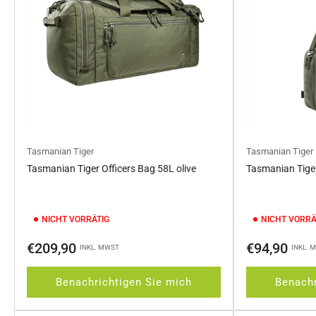
Tasmanian Tiger
Tasmanian Tiger
Tasmanian Tiger Officers Bag 58L olive
Tasmanian Tiger
NICHT VORRÄTIG
NICHT VORRÄ
Normaler
Normaler
€209,90
€94,90
INKL. MWST
INKL. 
Preis
Preis
Benachrichtigen Sie mich
Benachr