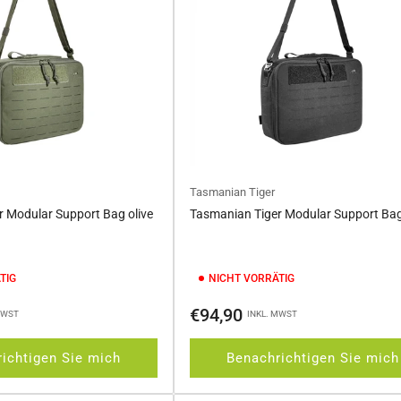
Tasmanian Tiger
 Modular Support Bag olive
Tasmanian Tiger Modular Support Bag
TIG
NICHT VORRÄTIG
Normaler
€94,90
MWST
INKL. MWST
Preis
ichtigen Sie mich
Benachrichtigen Sie mich