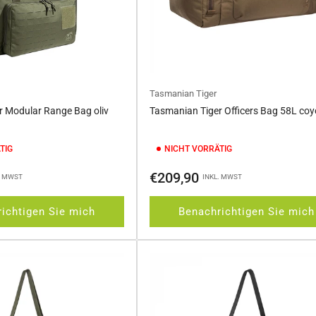
Tasmanian Tiger
r Modular Range Bag oliv
Tasmanian Tiger Officers Bag 58L coy
TIG
NICHT VORRÄTIG
Normaler
€209,90
. MWST
INKL. MWST
Preis
ichtigen Sie mich
Benachrichtigen Sie mich