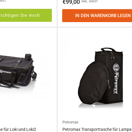
Normaler
€99,00
MWST
INKL. MWST
Preis
ichtigen Sie mich
IN DEN WARENKORB LEGEN
Petromax
 für Loki und Loki2
Petromax Transporttasche für Lampe