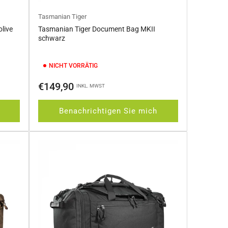
Tasmanian Tiger
live
Tasmanian Tiger Document Bag MKII
schwarz
NICHT VORRÄTIG
Normaler
€149,90
INKL. MWST
Preis
Benachrichtigen Sie mich