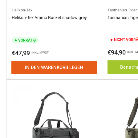
Helikon-Tex
Tasmanian Tiger
Helikon-Tex Ammo Bucket shadow grey
Tasmanian Tiger
NICHT VORRÄ
VORRÄTIG
Normaler
Normaler
€94,90
€47,99
INKL. 
INKL. MWST
Preis
Preis
Benachr
IN DEN WARENKORB LEGEN