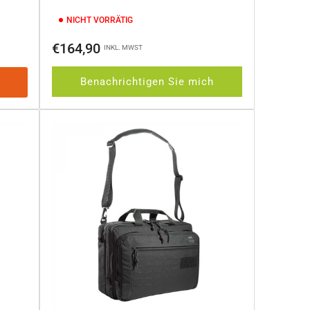
NICHT VORRÄTIG
Normaler
€164,90
INKL. MWST
Preis
Benachrichtigen Sie mich