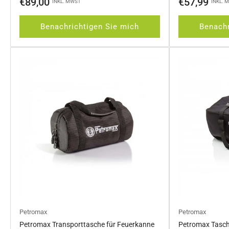
€89,00
€57,99
INKL. MWST
INKL. 
Preis
Preis
Benachrichtigen Sie mich
Benachr
Petromax
Petromax
Petromax Transporttasche für Feuerkanne
Petromax Tasche