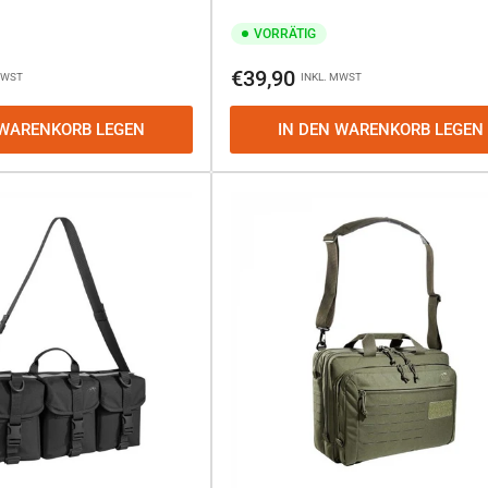
VORRÄTIG
Normaler
€39,90
MWST
INKL. MWST
Preis
 WARENKORB LEGEN
IN DEN WARENKORB LEGEN