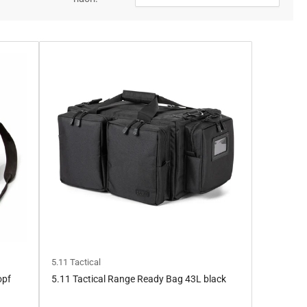
5.11 Tactical
opf
5.11 Tactical Range Ready Bag 43L black