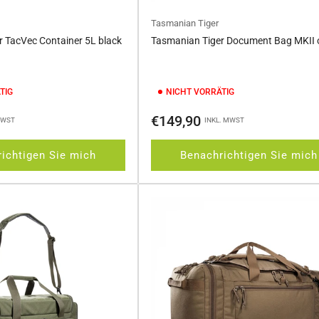
Tasmanian Tiger
 TacVec Container 5L black
Tasmanian Tiger Document Bag MKII o
TIG
NICHT VORRÄTIG
Normaler
€149,90
MWST
INKL. MWST
Preis
ichtigen Sie mich
Benachrichtigen Sie mich