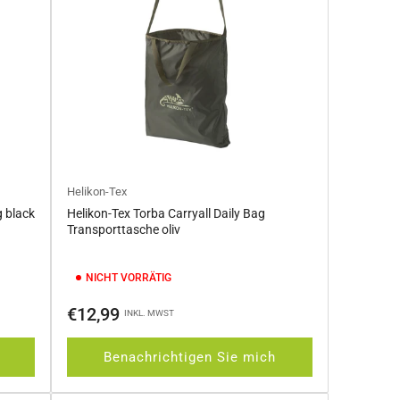
Helikon-Tex
 black
Helikon-Tex Torba Carryall Daily Bag
Transporttasche oliv
NICHT VORRÄTIG
Normaler
€12,99
INKL. MWST
Preis
Benachrichtigen Sie mich