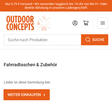
Nur 3,79 € Versand • Wir versenden taggleich bis 14 Uhr von Mo-Fr.• Oder
direkte Abholung in unserem Ladengeschäft.
Anmelden
Mini-Warenkorb öffnen
Suche
SUCHE
nach
Produkten
Fahrradtaschen & Zubehör
Leider ist diese Sammlung leer.
WEITER EINKAUFEN