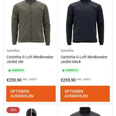
Carinthia
Carinthia
Carinthia G-Loft Windbreaker
Carinthia G-Loft Windbreaker
Jacket oliv
Jacket black
VORRÄTIG
VORRÄTIG
Normaler
Normaler
€259,90
€259,90
INKL. MWST
INKL. MWST
Preis
Preis
OPTIONEN
OPTIONEN
AUSWÄHLEN
AUSWÄHLEN
-50%