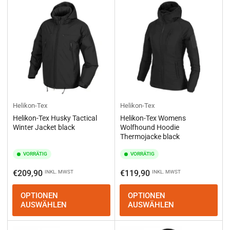
Helikon-Tex
Helikon-Tex
Helikon-Tex Husky Tactical
Helikon-Tex Womens
Winter Jacket black
Wolfhound Hoodie
Thermojacke black
VORRÄTIG
VORRÄTIG
Normaler
Normaler
€209,90
€119,90
INKL. MWST
INKL. MWST
Preis
Preis
OPTIONEN
OPTIONEN
AUSWÄHLEN
AUSWÄHLEN