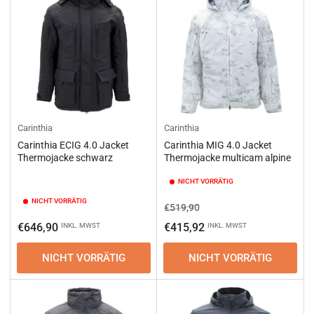
Carinthia
Carinthia
Carinthia ECIG 4.0 Jacket
Carinthia MIG 4.0 Jacket
Thermojacke schwarz
Thermojacke multicam alpine
NICHT VORRÄTIG
NICHT VORRÄTIG
Normaler
Ausverkaufspreis
€519,90
Preis
Normaler
€646,90
€415,92
INKL. MWST
INKL. MWST
Preis
NICHT VORRÄTIG
NICHT VORRÄTIG