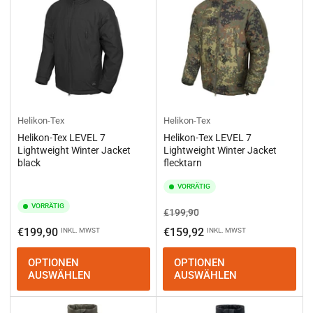
Helikon-Tex
Helikon-Tex
Helikon-Tex LEVEL 7
Helikon-Tex LEVEL 7
Lightweight Winter Jacket
Lightweight Winter Jacket
black
flecktarn
VORRÄTIG
VORRÄTIG
Normaler
Ausverkaufspreis
€199,90
Preis
Normaler
€199,90
€159,92
INKL. MWST
INKL. MWST
Preis
OPTIONEN
OPTIONEN
AUSWÄHLEN
AUSWÄHLEN