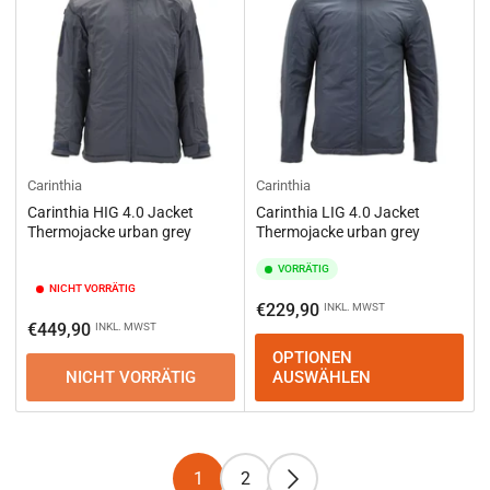
Carinthia
Carinthia
Carinthia HIG 4.0 Jacket
Carinthia LIG 4.0 Jacket
Thermojacke urban grey
Thermojacke urban grey
VORRÄTIG
NICHT VORRÄTIG
Normaler
€229,90
INKL. MWST
Normaler
€449,90
INKL. MWST
Preis
Preis
OPTIONEN
NICHT VORRÄTIG
AUSWÄHLEN
1
2