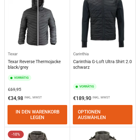
Texar
Carinthia
Texar Reverse Thermojacke
Carinthia G-Loft Ultra Shirt 2.0
black/grey
schwarz
VORRÄTIG
VORRÄTIG
Normaler
Ausverkaufspreis
€69,95
Preis
Normaler
€34,98
€189,90
INKL. MWST
INKL. MWST
Preis
IN DEN WARENKORB
OPTIONEN
LEGEN
AUSWÄHLEN
-10%