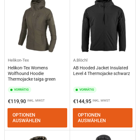
e
r
e
n
n
a
c
h
:
Helikon-Tex
A.Blöchl
Helikon-Tex Womens
AB Hooded Jacket Insulated
Wolfhound Hoodie
Level 4 Thermojacke schwarz
Thermojacke taiga green
VORRÄTIG
VORRÄTIG
Normaler
Normaler
€119,90
€144,95
INKL. MWST
INKL. MWST
Preis
Preis
OPTIONEN
OPTIONEN
AUSWÄHLEN
AUSWÄHLEN