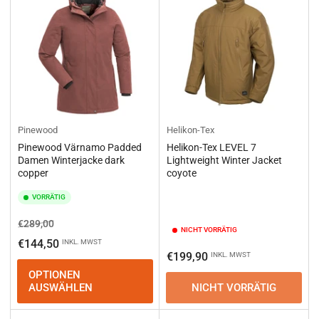
Pinewood
Helikon-Tex
Pinewood Värnamo Padded
Helikon-Tex LEVEL 7
Damen Winterjacke dark
Lightweight Winter Jacket
copper
coyote
VORRÄTIG
Normaler
Ausverkaufspreis
€289,00
NICHT VORRÄTIG
Preis
€144,50
INKL. MWST
Normaler
€199,90
INKL. MWST
Preis
OPTIONEN
AUSWÄHLEN
NICHT VORRÄTIG