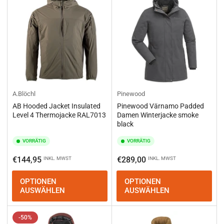
A.Blöchl
Pinewood
AB Hooded Jacket Insulated
Pinewood Värnamo Padded
Level 4 Thermojacke RAL7013
Damen Winterjacke smoke
black
VORRÄTIG
VORRÄTIG
Normaler
Normaler
€144,95
€289,00
INKL. MWST
INKL. MWST
Preis
Preis
OPTIONEN
OPTIONEN
AUSWÄHLEN
AUSWÄHLEN
-50%