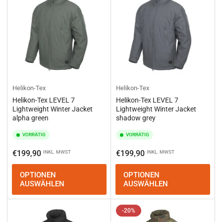
Helikon-Tex
Helikon-Tex
Helikon-Tex LEVEL 7
Helikon-Tex LEVEL 7
Lightweight Winter Jacket
Lightweight Winter Jacket
alpha green
shadow grey
VORRÄTIG
VORRÄTIG
Normaler
Normaler
€199,90
€199,90
INKL. MWST
INKL. MWST
Preis
Preis
OPTIONEN
OPTIONEN
AUSWÄHLEN
AUSWÄHLEN
-20%