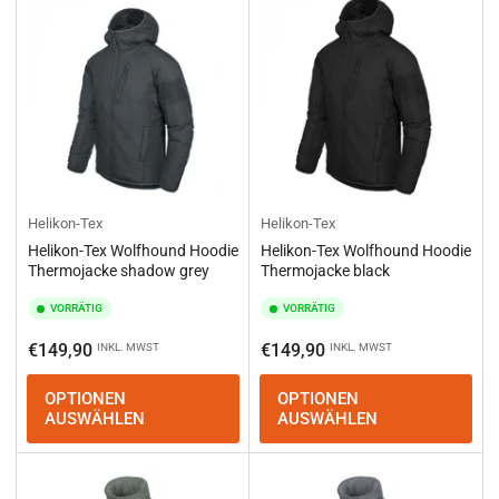
Helikon-Tex
Helikon-Tex
Helikon-Tex Wolfhound Hoodie
Helikon-Tex Wolfhound Hoodie
Thermojacke shadow grey
Thermojacke black
VORRÄTIG
VORRÄTIG
Normaler
Normaler
€149,90
€149,90
INKL. MWST
INKL. MWST
Preis
Preis
OPTIONEN
OPTIONEN
AUSWÄHLEN
AUSWÄHLEN