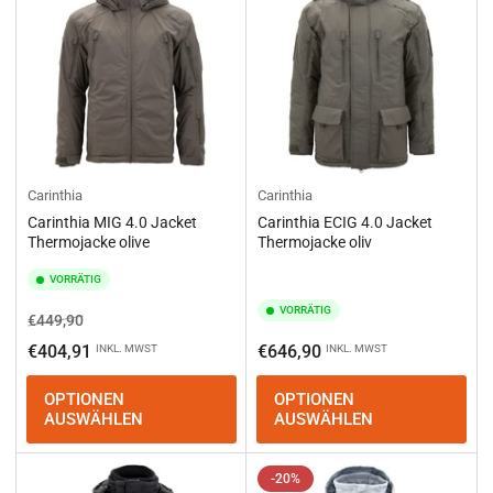
Carinthia
Carinthia
Carinthia MIG 4.0 Jacket
Carinthia ECIG 4.0 Jacket
Thermojacke olive
Thermojacke oliv
VORRÄTIG
VORRÄTIG
Normaler
Ausverkaufspreis
€449,90
Preis
Normaler
€404,91
€646,90
INKL. MWST
INKL. MWST
Preis
OPTIONEN
OPTIONEN
AUSWÄHLEN
AUSWÄHLEN
-20%