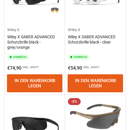
Wiley X
Wiley X
Wiley X SABER ADVANCED
Wiley X SABER ADVANCED
Schutzbrille black -
Schutzbrille black - clear
grey/orange
VORRÄTIG
VORRÄTIG
Normaler
Normaler
€74,90
€54,90
INKL. MWST
INKL. MWST
Preis
Preis
IN DEN WARENKORB
IN DEN WARENKORB
LEGEN
LEGEN
-8%