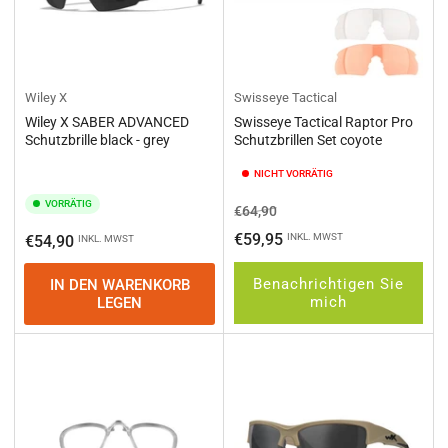
Wiley X
Swisseye Tactical
Wiley X SABER ADVANCED
Swisseye Tactical Raptor Pro
Schutzbrille black - grey
Schutzbrillen Set coyote
NICHT VORRÄTIG
VORRÄTIG
Normaler
Ausverkaufspreis
€64,90
Preis
€59,95
Normaler
INKL. MWST
€54,90
INKL. MWST
Preis
Benachrichtigen Sie
IN DEN WARENKORB
mich
LEGEN