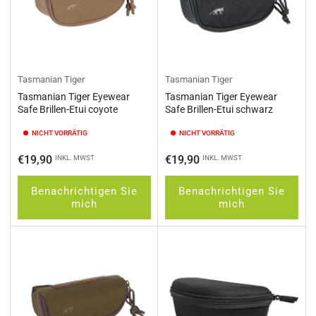
Tasmanian Tiger
Tasmanian Tiger
Tasmanian Tiger Eyewear
Tasmanian Tiger Eyewear
Safe Brillen-Etui coyote
Safe Brillen-Etui schwarz
NICHT VORRÄTIG
NICHT VORRÄTIG
Normaler
Normaler
€19,90
€19,90
INKL. MWST
INKL. MWST
Preis
Preis
Benachrichtigen Sie
Benachrichtigen Sie
mich
mich