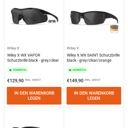
Wiley X
Wiley X
Wiley X WX VAPOR
Wiley X WX SAINT Schutzbrille
Schutzbrille black - grey/clear
black - grey/clear/orange
VORRÄTIG
VORRÄTIG
Normaler
Normaler
€129,90
€149,90
INKL. MWST
INKL. MWST
Preis
Preis
IN DEN WARENKORB
IN DEN WARENKORB
LEGEN
LEGEN