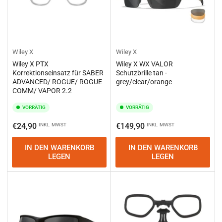
Wiley X
Wiley X
Wiley X PTX
Wiley X WX VALOR
Korrektionseinsatz für SABER
Schutzbrille tan -
ADVANCED/ ROGUE/ ROGUE
grey/clear/orange
COMM/ VAPOR 2.2
VORRÄTIG
VORRÄTIG
Normaler
Normaler
€24,90
€149,90
INKL. MWST
INKL. MWST
Preis
Preis
IN DEN WARENKORB
IN DEN WARENKORB
LEGEN
LEGEN