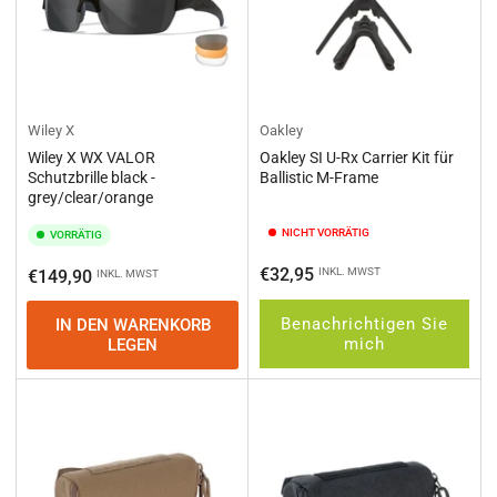
Wiley X
Oakley
Wiley X WX VALOR
Oakley SI U-Rx Carrier Kit für
Schutzbrille black -
Ballistic M-Frame
grey/clear/orange
NICHT VORRÄTIG
VORRÄTIG
Normaler
€32,95
Normaler
INKL. MWST
€149,90
INKL. MWST
Preis
Preis
Benachrichtigen Sie
IN DEN WARENKORB
mich
LEGEN