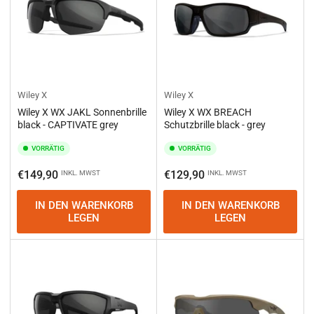
Wiley X
Wiley X
Wiley X WX JAKL Sonnenbrille
Wiley X WX BREACH
black - CAPTIVATE grey
Schutzbrille black - grey
VORRÄTIG
VORRÄTIG
Normaler
Normaler
€149,90
€129,90
INKL. MWST
INKL. MWST
Preis
Preis
IN DEN WARENKORB
IN DEN WARENKORB
LEGEN
LEGEN