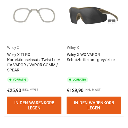
Wiley X
Wiley X
Wiley X TLRX
Wiley X WX VAPOR
Korrektionseinsatz Twist Lock
Schutzbrille tan - grey/clear
für VAPOR / VAPOR COMM /
SPEAR
VORRÄTIG
VORRÄTIG
Normaler
Normaler
€25,90
€129,90
INKL. MWST
INKL. MWST
Preis
Preis
IN DEN WARENKORB
IN DEN WARENKORB
LEGEN
LEGEN