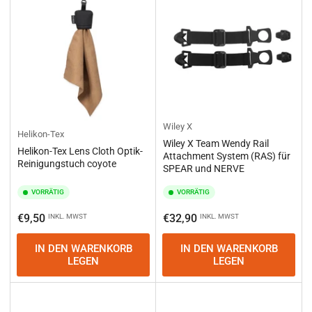
e
r
e
n
n
a
c
h
:
Wiley X
Helikon-Tex
Wiley X Team Wendy Rail
Helikon-Tex Lens Cloth Optik-
Attachment System (RAS) für
Reinigungstuch coyote
SPEAR und NERVE
VORRÄTIG
VORRÄTIG
Normaler
Normaler
€9,50
€32,90
INKL. MWST
INKL. MWST
Preis
Preis
IN DEN WARENKORB
IN DEN WARENKORB
LEGEN
LEGEN