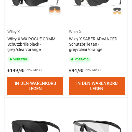
Wiley X
Wiley X
Wiley X WX ROGUE COMM
Wiley X SABER ADVANCED
Schutzbrille black -
Schutzbrille tan -
grey/clear/orange
grey/clear/orange
VORRÄTIG
VORRÄTIG
Normaler
Normaler
€149,90
€94,90
INKL. MWST
INKL. MWST
Preis
Preis
IN DEN WARENKORB
IN DEN WARENKORB
LEGEN
LEGEN