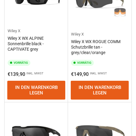
Wiley X
Wiley X
Wiley X WX ALPINE
Wiley X WX ROGUE COMM
Sonnenbrille black -
Schutzbrille tan -
CAPTIVATE grey
grey/clear/orange
VORRÄTIG
VORRÄTIG
Normaler
Normaler
€139,90
€149,90
INKL. MWST
INKL. MWST
Preis
Preis
IN DEN WARENKORB
IN DEN WARENKORB
LEGEN
LEGEN