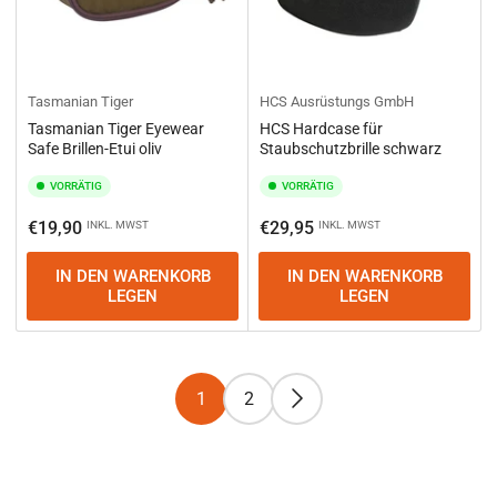
Tasmanian Tiger
HCS Ausrüstungs GmbH
Tasmanian Tiger Eyewear
HCS Hardcase für
Safe Brillen-Etui oliv
Staubschutzbrille schwarz
VORRÄTIG
VORRÄTIG
Normaler
Normaler
€19,90
€29,95
INKL. MWST
INKL. MWST
Preis
Preis
IN DEN WARENKORB
IN DEN WARENKORB
LEGEN
LEGEN
1
2