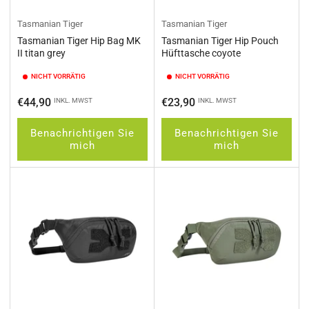
Tasmanian Tiger
Tasmanian Tiger
Tasmanian Tiger Hip Bag MK
Tasmanian Tiger Hip Pouch
II titan grey
Hüfttasche coyote
NICHT VORRÄTIG
NICHT VORRÄTIG
Normaler
Normaler
€44,90
€23,90
INKL. MWST
INKL. MWST
Preis
Preis
Benachrichtigen Sie
Benachrichtigen Sie
mich
mich