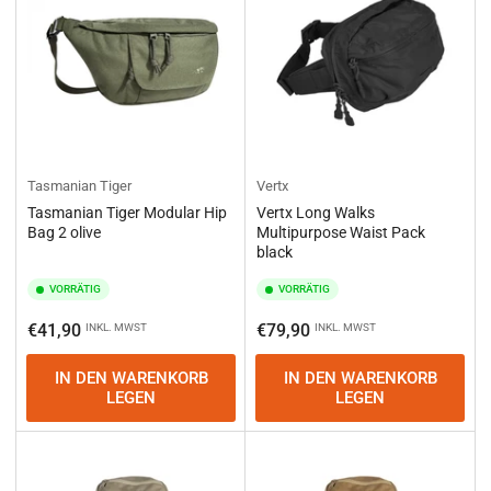
Tasmanian Tiger
Vertx
Tasmanian Tiger Modular Hip
Vertx Long Walks
Bag 2 olive
Multipurpose Waist Pack
black
VORRÄTIG
VORRÄTIG
Normaler
Normaler
€41,90
€79,90
INKL. MWST
INKL. MWST
Preis
Preis
IN DEN WARENKORB
IN DEN WARENKORB
LEGEN
LEGEN