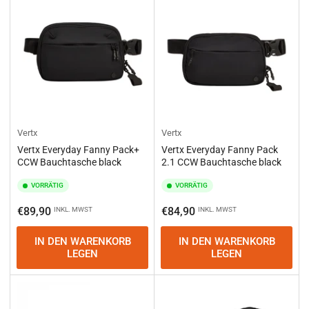
e
r
e
n
n
a
c
h
:
Vertx
Vertx
Vertx Everyday Fanny Pack+
Vertx Everyday Fanny Pack
CCW Bauchtasche black
2.1 CCW Bauchtasche black
VORRÄTIG
VORRÄTIG
Normaler
Normaler
€89,90
€84,90
INKL. MWST
INKL. MWST
Preis
Preis
IN DEN WARENKORB
IN DEN WARENKORB
LEGEN
LEGEN