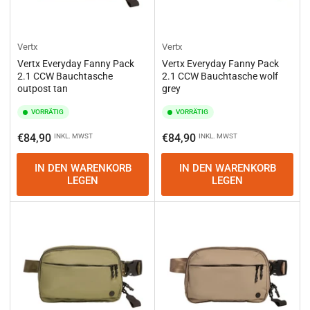
Vertx
Vertx
Vertx Everyday Fanny Pack
Vertx Everyday Fanny Pack
2.1 CCW Bauchtasche
2.1 CCW Bauchtasche wolf
outpost tan
grey
VORRÄTIG
VORRÄTIG
Normaler
Normaler
€84,90
€84,90
INKL. MWST
INKL. MWST
Preis
Preis
IN DEN WARENKORB
IN DEN WARENKORB
LEGEN
LEGEN