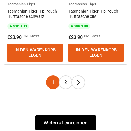
Tasmanian Tiger
Tasmanian Tiger
Tasmanian Tiger Hip Pouch
Tasmanian Tiger Hip Pouch
Hüfttasche schwarz
Hüfttasche oliv
VORRÄTIG
VORRÄTIG
Normaler
Normaler
€23,90
€23,90
INKL. MWST
INKL. MWST
Preis
Preis
IN DEN WARENKORB
IN DEN WARENKORB
LEGEN
LEGEN
1
2
Widerruf einreichen