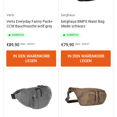
Vertx
berghaus
Vertx Everyday Fanny Pack+
berghaus BMPS Waist Bag
CCW Bauchtasche wolf grey
Medic schwarz
VORRÄTIG
VORRÄTIG
Normaler
Normaler
€89,90
€79,90
INKL. MWST
INKL. MWST
Preis
Preis
IN DEN WARENKORB
IN DEN WARENKORB
LEGEN
LEGEN