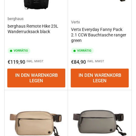
berghaus
Vertx
berghaus Remote Hike 23L
Vertx Everyday Fanny Pack
Wanderrucksack black
2.1 CCW Bauchtasche ranger
green
VORRÄTIG
VORRÄTIG
Normaler
Normaler
€119,90
€84,90
INKL. MWST
INKL. MWST
Preis
Preis
IN DEN WARENKORB
IN DEN WARENKORB
LEGEN
LEGEN