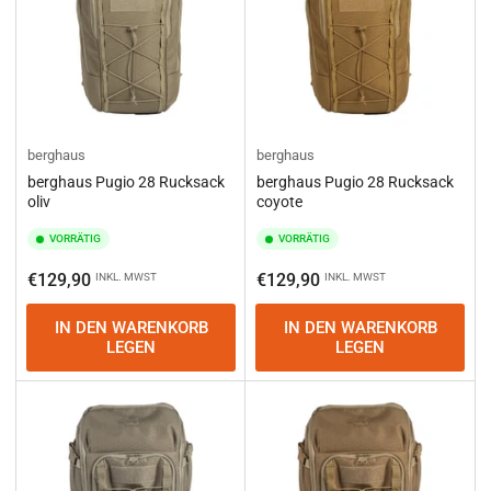
berghaus
berghaus
berghaus Pugio 28 Rucksack
berghaus Pugio 28 Rucksack
oliv
coyote
VORRÄTIG
VORRÄTIG
Normaler
Normaler
€129,90
€129,90
INKL. MWST
INKL. MWST
Preis
Preis
IN DEN WARENKORB
IN DEN WARENKORB
LEGEN
LEGEN