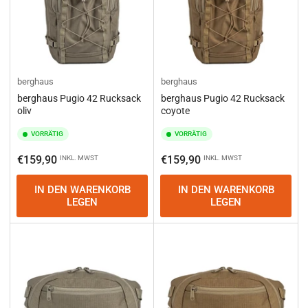
berghaus
berghaus
berghaus Pugio 42 Rucksack
berghaus Pugio 42 Rucksack
oliv
coyote
VORRÄTIG
VORRÄTIG
Normaler
Normaler
€159,90
€159,90
INKL. MWST
INKL. MWST
Preis
Preis
IN DEN WARENKORB
IN DEN WARENKORB
LEGEN
LEGEN