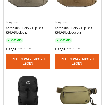
berghaus
berghaus
berghaus Pugio 2 Hip Belt
berghaus Pugio 2 Hip Belt
RFID-Block oliv
RFID-Block coyote
VORRÄTIG
VORRÄTIG
Normaler
Normaler
€37,90
€37,90
INKL. MWST
INKL. MWST
Preis
Preis
IN DEN WARENKORB
IN DEN WARENKORB
LEGEN
LEGEN