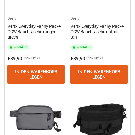
Vertx
Vertx
Vertx Everyday Fanny Pack+
Vertx Everyday Fanny Pack+
CCW Bauchtasche ranger
CCW Bauchtasche outpost
green
tan
VORRÄTIG
VORRÄTIG
Normaler
Normaler
€89,90
€89,90
INKL. MWST
INKL. MWST
Preis
Preis
IN DEN WARENKORB
IN DEN WARENKORB
LEGEN
LEGEN