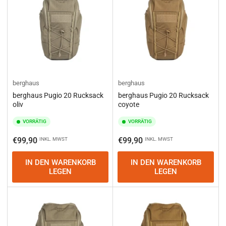
berghaus
berghaus
berghaus Pugio 20 Rucksack
berghaus Pugio 20 Rucksack
oliv
coyote
VORRÄTIG
VORRÄTIG
Normaler
Normaler
€99,90
€99,90
INKL. MWST
INKL. MWST
Preis
Preis
IN DEN WARENKORB
IN DEN WARENKORB
LEGEN
LEGEN