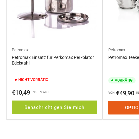
Petromax
Petromax
Petromax Einsatz für Perkomax Perkolator
Petromax Teekes
Edelstahl
NICHT VORRÄTIG
VORRÄTIG
Normaler
€10,49
Normaler
€49,90
INKL. MWST
VON
I
Preis
Preis
Benachrichtigen Sie mich
OPTI