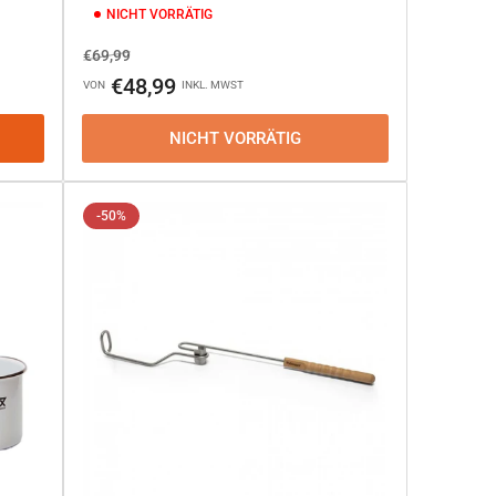
NICHT VORRÄTIG
Normaler
Ausverkaufspreis
€69,99
Preis
€48,99
VON
INKL. MWST
NICHT VORRÄTIG
-50%