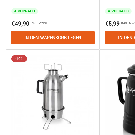
VORRÄTIG
VORRÄTIG
Normaler
Normaler
€49,90
€5,99
INKL. MWST
INKL. MW
Preis
Preis
IN DEN WARENKORB LEGEN
IN DEN
-10%