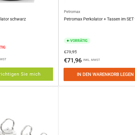
Petromax
lator schwarz
Petromax Perkolator + Tassen im SET
VORRÄTIG
TIG
Normaler
Ausverkaufspreis
€79,95
Preis
€71,96
MWST
INKL. MWST
ichtigen Sie mich
IN DEN WARENKORB LEGEN