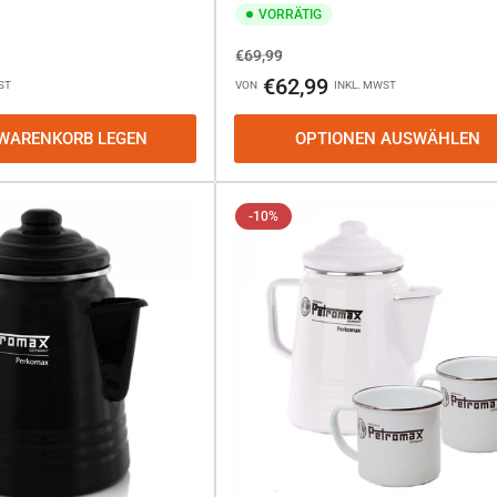
VORRÄTIG
Normaler
Ausverkaufspreis
€69,99
Preis
€62,99
ST
VON
INKL. MWST
 WARENKORB LEGEN
OPTIONEN AUSWÄHLEN
-10%