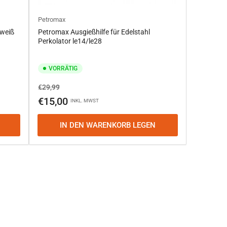
Petromax
 weiß
Petromax Ausgießhilfe für Edelstahl
Perkolator le14/le28
VORRÄTIG
Normaler
Ausverkaufspreis
€29,99
Preis
€15,00
INKL. MWST
IN DEN WARENKORB LEGEN