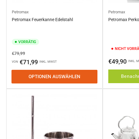
Petromax
Petromax
Petromax Feuerkanne Edelstahl
Petromax Perko
VORRÄTIG
NICHT VORRÄ
Normaler
Ausverkaufspreis
€79,99
Normaler
Preis
€49,90
€71,99
INKL. 
VON
INKL. MWST
Preis
Benachr
OPTIONEN AUSWÄHLEN