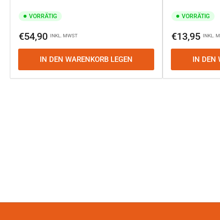
VORRÄTIG
VORRÄTIG
Normaler
Normaler
€54,90
€13,95
INKL. MWST
INKL. 
Preis
Preis
IN DEN WARENKORB LEGEN
IN DEN