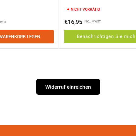
NICHT VORRÄTIG
Normaler
€16,95
INKL. MWST
MWST
Preis
Benachrichtigen Sie mich
 WARENKORB LEGEN
Widerruf einreichen