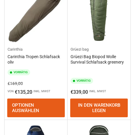
Carinthia
Grüezi bag
Carinthia Tropen Schlafsack
Grüezi Bag Biopod Wolle
oliv
Survival Schlafsack greenery
VORRÄTIG
VORRÄTIG
Normaler
Ausverkaufspreis
€169,00
Preis
Normaler
€135,20
€339,00
VON
INKL. MWST
INKL. MWST
Preis
OPTIONEN
IN DEN WARENKORB
AUSWÄHLEN
LEGEN