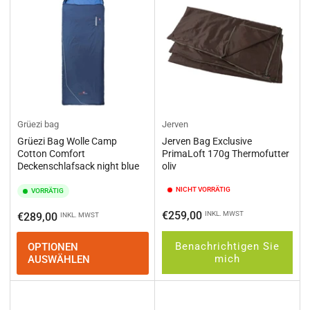
Grüezi bag
Jerven
Grüezi Bag Wolle Camp
Jerven Bag Exclusive
Cotton Comfort
PrimaLoft 170g Thermofutter
Deckenschlafsack night blue
oliv
NICHT VORRÄTIG
VORRÄTIG
Normaler
€259,00
Normaler
INKL. MWST
€289,00
INKL. MWST
Preis
Preis
Benachrichtigen Sie
OPTIONEN
mich
AUSWÄHLEN