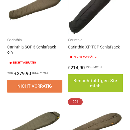
Carinthia
Carinthia
Carinthia SOF 3 Schlafsack
Carinthia XP TOP Schlafsack
oliv
NICHT VORRÄTIG
NICHT VORRÄTIG
Normaler
€214,90
INKL. MWST
Normaler
€279,90
VON
INKL. MWST
Preis
Preis
Benachrichtigen Sie
mich
NICHT VORRÄTIG
-29%