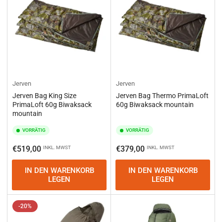
Jerven
Jerven
Jerven Bag King Size
Jerven Bag Thermo PrimaLoft
PrimaLoft 60g Biwaksack
60g Biwaksack mountain
mountain
VORRÄTIG
VORRÄTIG
Normaler
Normaler
€519,00
€379,00
INKL. MWST
INKL. MWST
Preis
Preis
IN DEN WARENKORB
IN DEN WARENKORB
LEGEN
LEGEN
-20%