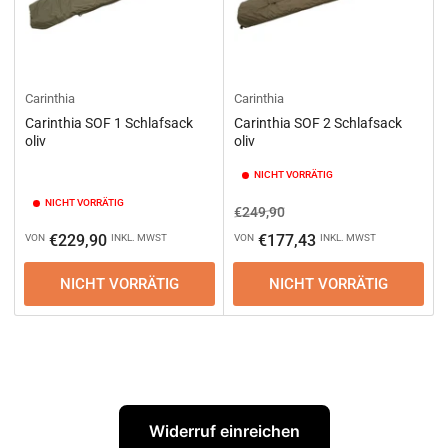
Carinthia
Carinthia
Carinthia SOF 1 Schlafsack
Carinthia SOF 2 Schlafsack
oliv
oliv
NICHT VORRÄTIG
NICHT VORRÄTIG
Normaler
Ausverkaufspreis
€249,90
Preis
Normaler
€229,90
€177,43
VON
INKL. MWST
VON
INKL. MWST
Preis
NICHT VORRÄTIG
NICHT VORRÄTIG
Widerruf einreichen