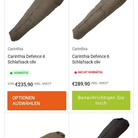
Carinthia
Carinthia
Carinthia Defence 4
Carinthia Defence 6
Schlafsack oliv
Schlafsack oliv
NICHT VORRÄTIG
VORRÄTIG
Normaler
€289,90
Normaler
INKL. MWST
€235,90
VON
INKL. MWST
Preis
Preis
Benachrichtigen Sie
OPTIONEN
mich
AUSWÄHLEN