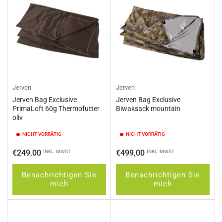
Jerven
Jerven
Jerven Bag Exclusive
Jerven Bag Exclusive
PrimaLoft 60g Thermofutter
Biwaksack mountain
oliv
NICHT VORRÄTIG
NICHT VORRÄTIG
Normaler
Normaler
€249,00
€499,00
INKL. MWST
INKL. MWST
Preis
Preis
Benachrichtigen Sie
Benachrichtigen Sie
mich
mich