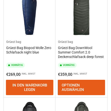
Grüezi bag
Grüezi bag
Grüezi Bag Biopod Wolle Zero
Grüezi Bag DownWool
Schlafsack night blue
Summer Comfort 2.0
Deckenschlafsack deep forest
VORRÄTIG
VORRÄTIG
Normaler
Normaler
€269,00
€359,00
INKL. MWST
INKL. MWST
Preis
Preis
IN DEN WARENKORB
OPTIONEN
LEGEN
AUSWÄHLEN