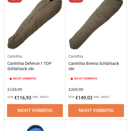
e
r
e
n
n
a
c
h
:
Carinthia
Carinthia
Carinthia Defence 1 TOP
Carinthia Brenta Schlafsack
Schlafsack oliv
oliv
NICHT VORRÄTIG
NICHT VORRÄTIG
Normaler
Ausverkaufspreis
Normaler
Ausverkaufspreis
€155,90
€209,90
Preis
Preis
€116,93
€149,03
VON
INKL. MWST
VON
INKL. MWST
NICHT VORRÄTIG
NICHT VORRÄTIG