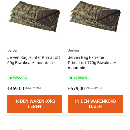
Jerven
Jerven
Jerven Bag Hunter PrimaLoft
Jerven Bag Extreme
60g Biwaksack mountain
PrimaLoft 170g Biwaksack
mountain
VORRÄTIG
VORRÄTIG
Normaler
Normaler
€469,00
€579,00
INKL. MWST
INKL. MWST
Preis
Preis
IN DEN WARENKORB
IN DEN WARENKORB
LEGEN
LEGEN