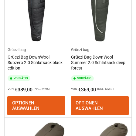
Grüezi bag
Grüezi bag
Grüezi Bag DownWool
Grüezi Bag DownWool
Subzero 2.0 Schlafsack black
Summer 2.0 Schlafsack deep
edition
forest
VORRÄTIG
VORRÄTIG
Normaler
Normaler
€389,00
€369,00
VON
INKL. MWST
VON
INKL. MWST
Preis
Preis
OPTIONEN
OPTIONEN
AUSWÄHLEN
AUSWÄHLEN