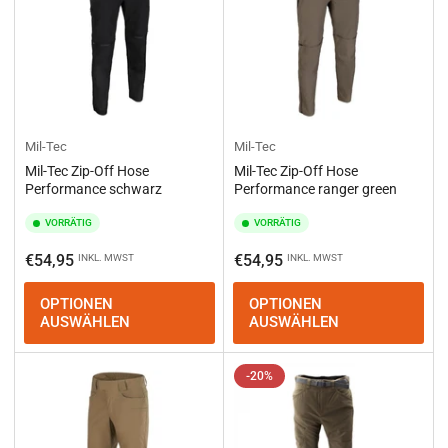
Mil-Tec
Mil-Tec
Mil-Tec Zip-Off Hose
Mil-Tec Zip-Off Hose
Performance schwarz
Performance ranger green
VORRÄTIG
VORRÄTIG
Normaler
Normaler
€54,95
€54,95
INKL. MWST
INKL. MWST
Preis
Preis
OPTIONEN
OPTIONEN
AUSWÄHLEN
AUSWÄHLEN
-20%