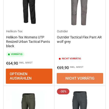
Helikon-Tex
Outrider
Helikon-Tex Womens UTP
Outrider Tactical Flex Pant AR
Resized Urban Tactical Pants
wolf grey
black
VORRÄTIG
NICHT VORRÄTIG
Normaler
€64,90
INKL. MWST
Normaler
€69,90
INKL. MWST
Preis
Preis
OPTIONEN
AUSWÄHLEN
NICHT VORRÄTIG
-30%