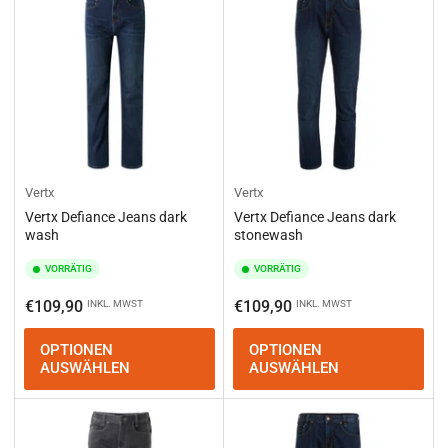
e
r
e
n
n
a
c
h
:
Vertx
Vertx
Vertx Defiance Jeans dark
Vertx Defiance Jeans dark
wash
stonewash
VORRÄTIG
VORRÄTIG
Normaler
Normaler
€109,90
€109,90
INKL. MWST
INKL. MWST
Preis
Preis
OPTIONEN
OPTIONEN
AUSWÄHLEN
AUSWÄHLEN