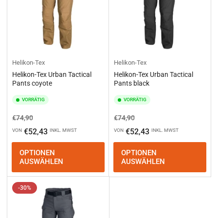
Helikon-Tex
Helikon-Tex
Helikon-Tex Urban Tactical
Helikon-Tex Urban Tactical
Pants coyote
Pants black
VORRÄTIG
VORRÄTIG
Normaler
Ausverkaufspreis
Normaler
Ausverkaufspreis
€74,90
€74,90
Preis
Preis
€52,43
€52,43
VON
INKL. MWST
VON
INKL. MWST
OPTIONEN
OPTIONEN
AUSWÄHLEN
AUSWÄHLEN
-30%