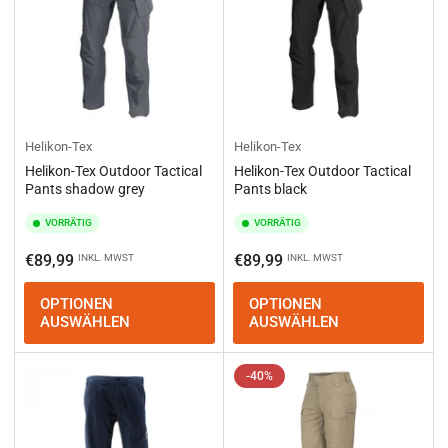
Helikon-Tex
Helikon-Tex
Helikon-Tex Outdoor Tactical
Helikon-Tex Outdoor Tactical
Pants shadow grey
Pants black
VORRÄTIG
VORRÄTIG
Normaler
Normaler
€89,99
€89,99
INKL. MWST
INKL. MWST
Preis
Preis
OPTIONEN
OPTIONEN
AUSWÄHLEN
AUSWÄHLEN
-40%