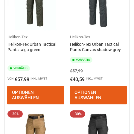
Helikon-Tex
Helikon-Tex
Helikon-Tex Urban Tactical
Helikon-Tex Urban Tactical
Pants taiga green
Pants Canvas shadow grey
VORRÄTIG
VORRÄTIG
Normaler
Ausverkaufspreis
€57,99
Preis
Normaler
€57,99
€40,59
VON
INKL. MWST
INKL. MWST
Preis
OPTIONEN
OPTIONEN
AUSWÄHLEN
AUSWÄHLEN
-30%
-30%