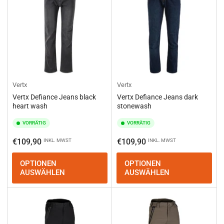
Vertx
Vertx
Vertx Defiance Jeans black
Vertx Defiance Jeans dark
heart wash
stonewash
VORRÄTIG
VORRÄTIG
Normaler
Normaler
€109,90
€109,90
INKL. MWST
INKL. MWST
Preis
Preis
OPTIONEN
OPTIONEN
AUSWÄHLEN
AUSWÄHLEN