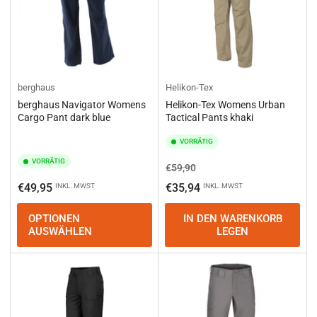
berghaus
Helikon-Tex
berghaus Navigator Womens
Helikon-Tex Womens Urban
Cargo Pant dark blue
Tactical Pants khaki
VORRÄTIG
VORRÄTIG
Normaler
Ausverkaufspreis
€59,90
Preis
Normaler
€49,95
€35,94
INKL. MWST
INKL. MWST
Preis
OPTIONEN
IN DEN WARENKORB
AUSWÄHLEN
LEGEN