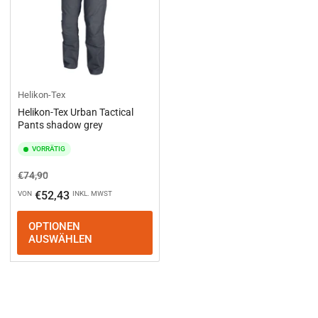
Helikon-Tex
Helikon-Tex Urban Tactical
Pants shadow grey
VORRÄTIG
Normaler
Ausverkaufspreis
€74,90
Preis
€52,43
VON
INKL. MWST
OPTIONEN
AUSWÄHLEN