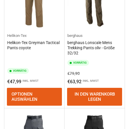
Helikon-Tex
berghaus
Helikon-Tex Greyman Tactical
berghaus Lonscale Mens
Pants coyote
Trekking Pants oliv - Größe
32/32
VORRÄTIG
VORRÄTIG
Normaler
Ausverkaufspreis
€79,90
Preis
Normaler
€47,99
€63,92
INKL. MWST
INKL. MWST
Preis
OPTIONEN
IN DEN WARENKORB
AUSWÄHLEN
LEGEN