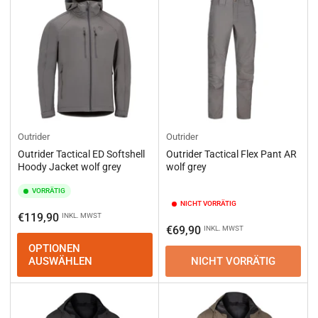
e
r
e
n
n
a
c
h
:
Outrider
Outrider
Outrider Tactical ED Softshell
Outrider Tactical Flex Pant AR
Hoody Jacket wolf grey
wolf grey
VORRÄTIG
NICHT VORRÄTIG
Normaler
€119,90
INKL. MWST
Normaler
€69,90
INKL. MWST
Preis
Preis
OPTIONEN
AUSWÄHLEN
NICHT VORRÄTIG