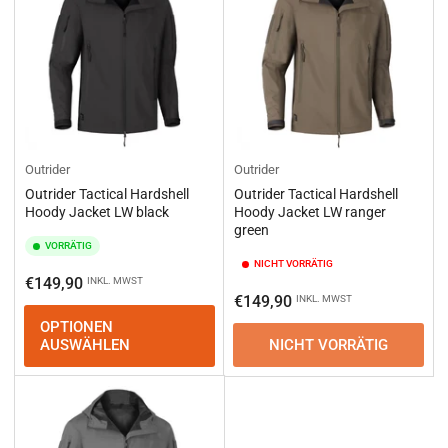
Outrider
Outrider
Outrider Tactical Hardshell
Outrider Tactical Hardshell
Hoody Jacket LW black
Hoody Jacket LW ranger
green
VORRÄTIG
NICHT VORRÄTIG
Normaler
€149,90
INKL. MWST
Normaler
€149,90
INKL. MWST
Preis
Preis
OPTIONEN
AUSWÄHLEN
NICHT VORRÄTIG