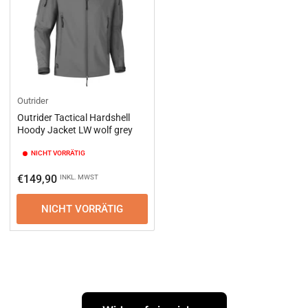
Outrider
Outrider Tactical Hardshell
Hoody Jacket LW wolf grey
NICHT VORRÄTIG
Normaler
€149,90
INKL. MWST
Preis
NICHT VORRÄTIG