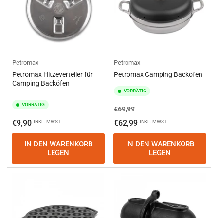
Petromax
Petromax
Petromax Hitzeverteiler für
Petromax Camping Backofen
Camping Backöfen
VORRÄTIG
VORRÄTIG
Normaler
Ausverkaufspreis
€69,99
Preis
Normaler
€9,90
€62,99
INKL. MWST
INKL. MWST
Preis
IN DEN WARENKORB
IN DEN WARENKORB
LEGEN
LEGEN