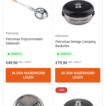
Petromax
Petromax
Petromax Popcornmaker
Petromax Dimego Camping
Edelstahl
Backofen
VORRÄTIG
VORRÄTIG
Normaler
Normaler
€49,90
€79,90
INKL. MWST
INKL. MWST
Preis
Preis
IN DEN WARENKORB
IN DEN WARENKORB
LEGEN
LEGEN
-10%