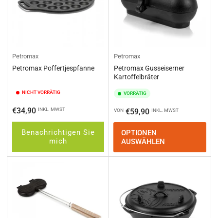
Petromax
Petromax
Petromax Poffertjespfanne
Petromax Gusseiserner
Kartoffelbräter
NICHT VORRÄTIG
VORRÄTIG
Normaler
€34,90
INKL. MWST
Normaler
€59,90
VON
INKL. MWST
Preis
Preis
Benachrichtigen Sie
OPTIONEN
mich
AUSWÄHLEN