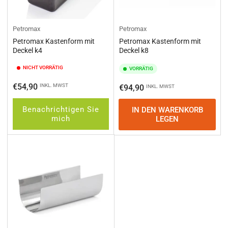
Petromax
Petromax
Petromax Kastenform mit
Petromax Kastenform mit
Deckel k4
Deckel k8
NICHT VORRÄTIG
VORRÄTIG
Normaler
€54,90
INKL. MWST
Normaler
€94,90
INKL. MWST
Preis
Preis
Benachrichtigen Sie
IN DEN WARENKORB
mich
LEGEN