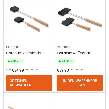
e
r
e
n
n
a
c
h
:
Petromax
Petromax
Petromax Sandwicheisen
Petromax Waffeleisen
VORRÄTIG
VORRÄTIG
Normaler
Normaler
€34,99
€39,90
VON
INKL. MWST
INKL. MWST
Preis
Preis
OPTIONEN
IN DEN WARENKORB
AUSWÄHLEN
LEGEN