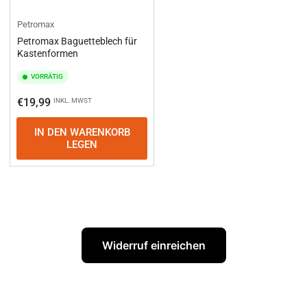
Petromax
Petromax Baguetteblech für
Kastenformen
VORRÄTIG
Normaler
€19,99
INKL. MWST
Preis
IN DEN WARENKORB
LEGEN
Widerruf einreichen