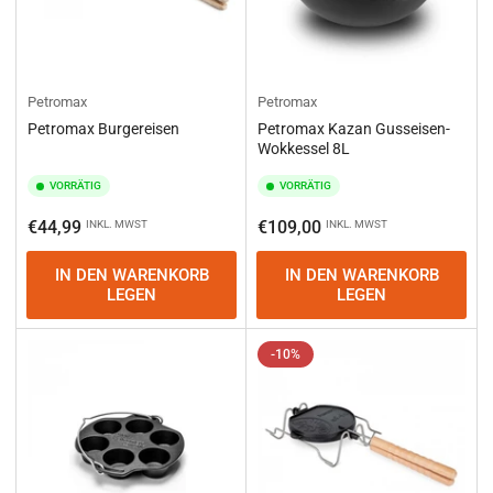
Petromax
Petromax
Petromax Burgereisen
Petromax Kazan Gusseisen-
Wokkessel 8L
VORRÄTIG
VORRÄTIG
Normaler
Normaler
€44,99
€109,00
INKL. MWST
INKL. MWST
Preis
Preis
IN DEN WARENKORB
IN DEN WARENKORB
LEGEN
LEGEN
-10%