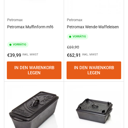
Petromax
Petromax
Petromax Muffinform mf6
Petromax Wende-Waffeleisen
VORRÄTIG
VORRÄTIG
Normaler
Ausverkaufspreis
€69,90
Preis
Normaler
€39,99
€62,91
INKL. MWST
INKL. MWST
Preis
IN DEN WARENKORB
IN DEN WARENKORB
LEGEN
LEGEN