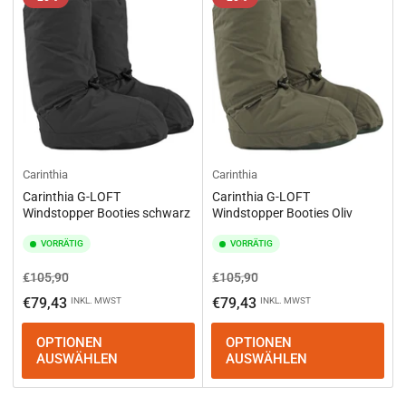
e
r
e
n
n
a
c
h
:
Carinthia
Carinthia
Carinthia G-LOFT
Carinthia G-LOFT
Windstopper Booties schwarz
Windstopper Booties Oliv
VORRÄTIG
VORRÄTIG
Normaler
Ausverkaufspreis
Normaler
Ausverkaufspreis
€105,90
€105,90
Preis
Preis
€79,43
€79,43
INKL. MWST
INKL. MWST
OPTIONEN
OPTIONEN
AUSWÄHLEN
AUSWÄHLEN