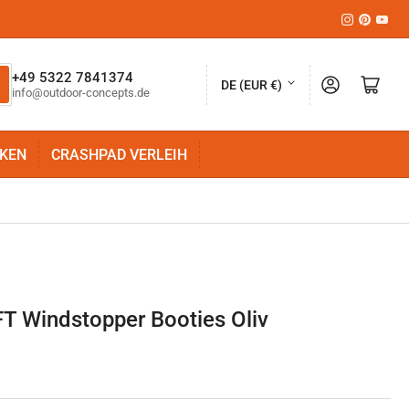
Instagram
Pinteres
YouT
L
+49 5322 7841374
Anmelden
Mini-Warenkorb öffnen
DE (EUR €)
info@outdoor-concepts.de
a
n
KEN
CRASHPAD VERLEIH
d
/
R
e
g
i
FT Windstopper Booties Oliv
o
n