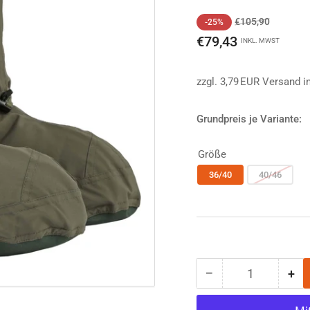
Normaler
Ausverka
€105,90
-25%
Preis
€79,43
INKL. MWST
zzgl. 3,79 EUR Versand i
Grundpreis je Variante:
Größe
36/40
40/46
−
+
Anzahl
Menge
Me
reduzieren
erh
für
für