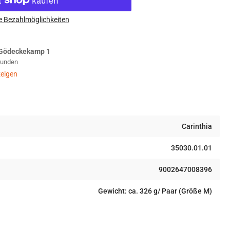
inthia
e Bezahlmöglichkeiten
FT
dstopper
Gödeckekamp 1
ties
Stunden
v
eigen
Carinthia
35030.01.01
9002647008396
Gewicht: ca. 326 g/ Paar (Größe M)