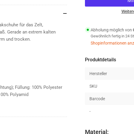
Carinthia
Car
G-
G-
Weiter
LOFT
LO
Windstopper
Win
kschuhe für das Zelt,
Abholung möglich von
Booties
Boo
maß. Gerade an extrem kalten
Gewöhnlich fertig in 24 
Oliv
Oli
rm und trocken.
Shopinformationen anz
Produktdetails
Hersteller
SKU
htung); Füllung: 100% Polyester
 100% Polyamid
Barcode
-
Material: