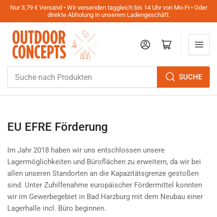
Nur 3,79 € Versand • Wir versenden taggleich bis 14 Uhr von Mo-Fr.• Oder
direkte Abholung in unserem Ladengeschäft.
Anmelden
Mini-Warenkorb öffnen
Suche
SUCHE
nach
Produkten
EU EFRE Förderung
Im Jahr 2018 haben wir uns entschlossen unsere
Lagermöglichkeiten und Büroflächen zu erweitern, da wir bei
allen unseren Standorten an die Kapazitätsgrenze gestoßen
sind. Unter Zuhilfenahme europäischer Fördermittel konnten
wir im Gewerbegebiet in Bad Harzburg mit dem Neubau einer
Lagerhalle incl. Büro beginnen.