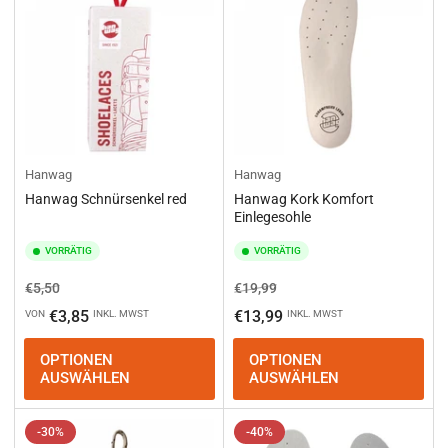
Hanwag
Hanwag
Hanwag Schnürsenkel red
Hanwag Kork Komfort
Einlegesohle
VORRÄTIG
VORRÄTIG
Normaler
Ausverkaufspreis
Normaler
Ausverkaufspreis
€5,50
€19,99
Preis
Preis
€3,85
€13,99
VON
INKL. MWST
INKL. MWST
OPTIONEN
OPTIONEN
AUSWÄHLEN
AUSWÄHLEN
-30%
-40%