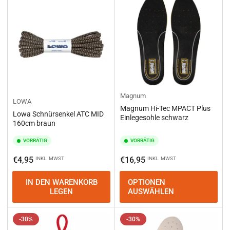
Magnum
LOWA
Magnum Hi-Tec MPACT Plus
Lowa Schnürsenkel ATC MID
Einlegesohle schwarz
160cm braun
VORRÄTIG
VORRÄTIG
Normaler
Normaler
€4,95
€16,95
INKL. MWST
INKL. MWST
Preis
Preis
IN DEN WARENKORB
OPTIONEN
LEGEN
AUSWÄHLEN
-30%
-30%