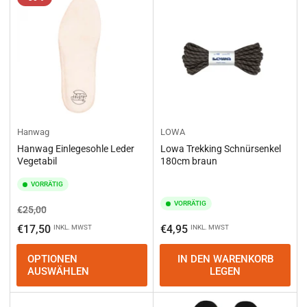
e
r
e
n
n
a
c
h
:
Hanwag
LOWA
Hanwag Einlegesohle Leder
Lowa Trekking Schnürsenkel
Vegetabil
180cm braun
VORRÄTIG
VORRÄTIG
Normaler
Ausverkaufspreis
€25,00
Preis
Normaler
€17,50
€4,95
INKL. MWST
INKL. MWST
Preis
OPTIONEN
IN DEN WARENKORB
AUSWÄHLEN
LEGEN