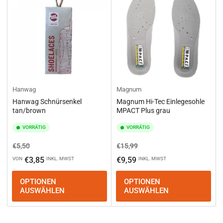
Hanwag
Magnum
Hanwag Schnürsenkel
Magnum Hi-Tec Einlegesohle
tan/brown
MPACT Plus grau
VORRÄTIG
VORRÄTIG
Normaler
Ausverkaufspreis
Normaler
Ausverkaufspreis
€5,50
€15,99
Preis
Preis
€3,85
€9,59
VON
INKL. MWST
INKL. MWST
OPTIONEN
OPTIONEN
AUSWÄHLEN
AUSWÄHLEN