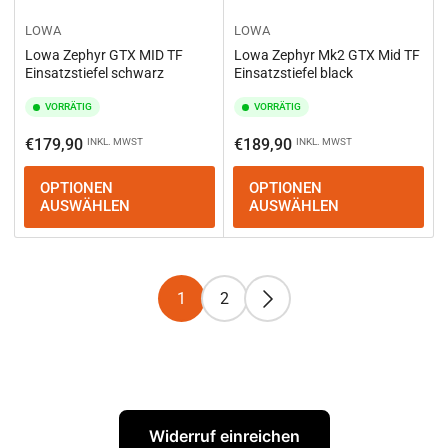
LOWA
LOWA
Lowa Zephyr GTX MID TF
Lowa Zephyr Mk2 GTX Mid TF
Einsatzstiefel schwarz
Einsatzstiefel black
VORRÄTIG
VORRÄTIG
Normaler
Normaler
€179,90
€189,90
INKL. MWST
INKL. MWST
Preis
Preis
OPTIONEN
OPTIONEN
AUSWÄHLEN
AUSWÄHLEN
1
2
Widerruf einreichen