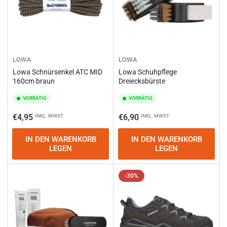
LOWA
LOWA
Lowa Schnürsenkel ATC MID
Lowa Schuhpflege
160cm braun
Dreiecksbürste
VORRÄTIG
VORRÄTIG
Normaler
Normaler
€4,95
€6,90
INKL. MWST
INKL. MWST
Preis
Preis
IN DEN WARENKORB
IN DEN WARENKORB
LEGEN
LEGEN
-30%