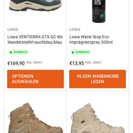
LOWA
LOWA
Lowa VENTIERRA GTX QC Ws
Lowa Water Stop Eco
Wanderstiefel rauchblau/blau
Imprägnierspray 200ml
VORRÄTIG
VORRÄTIG
Normaler
Normaler
€169,90
€13,95
INKL. MWST
INKL. MWST
Preis
Preis
OPTIONEN
IN DEN WARENKORB
AUSWÄHLEN
LEGEN