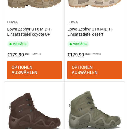
LOWA
LOWA
Lowa Zephyr GTX MID TF
Lowa Zephyr GTX MID TF
Einsatzstiefel coyote OP
Einsatzstiefel desert
VORRÄTIG
VORRÄTIG
Normaler
Normaler
€179,90
€179,90
INKL. MWST
INKL. MWST
Preis
Preis
OPTIONEN
OPTIONEN
AUSWÄHLEN
AUSWÄHLEN