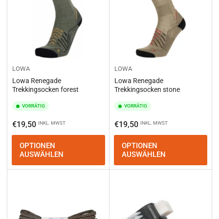
LOWA
LOWA
Lowa Renegade
Lowa Renegade
Trekkingsocken forest
Trekkingsocken stone
VORRÄTIG
VORRÄTIG
Normaler
Normaler
€19,50
€19,50
INKL. MWST
INKL. MWST
Preis
Preis
OPTIONEN
OPTIONEN
AUSWÄHLEN
AUSWÄHLEN