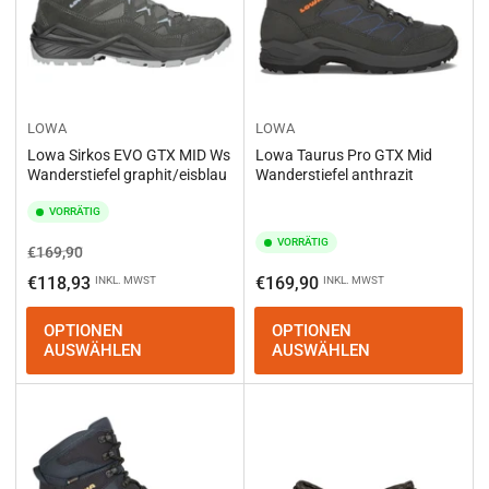
LOWA
LOWA
Lowa Sirkos EVO GTX MID Ws
Lowa Taurus Pro GTX Mid
Wanderstiefel graphit/eisblau
Wanderstiefel anthrazit
VORRÄTIG
VORRÄTIG
Normaler
Ausverkaufspreis
€169,90
Preis
Normaler
€118,93
€169,90
INKL. MWST
INKL. MWST
Preis
OPTIONEN
OPTIONEN
AUSWÄHLEN
AUSWÄHLEN