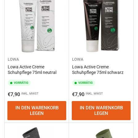
e
r
e
n
n
a
c
h
:
LOWA
LOWA
Lowa Active Creme
Lowa Active Creme
Schuhpflege 75ml neutral
Schuhpflege 75ml schwarz
VORRÄTIG
VORRÄTIG
Normaler
Normaler
€7,90
€7,90
INKL. MWST
INKL. MWST
Preis
Preis
IN DEN WARENKORB
IN DEN WARENKORB
LEGEN
LEGEN