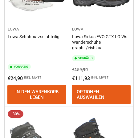
LOWA
LOWA
Lowa Schuhputzset 4-teilig
Lowa Sirkos EVO GTX LO Ws
Wanderschuhe
graphit/eisblau
VORRÄTIG
VORRÄTIG
Normaler
Ausverkaufspreis
€159,90
Preis
Normaler
€24,90
€111,93
INKL. MWST
INKL. MWST
Preis
IN DEN WARENKORB
OPTIONEN
LEGEN
AUSWÄHLEN
-30%