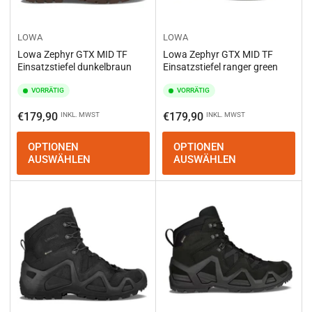
LOWA
LOWA
Lowa Zephyr GTX MID TF
Lowa Zephyr GTX MID TF
Einsatzstiefel dunkelbraun
Einsatzstiefel ranger green
VORRÄTIG
VORRÄTIG
Normaler
Normaler
€179,90
€179,90
INKL. MWST
INKL. MWST
Preis
Preis
OPTIONEN
OPTIONEN
AUSWÄHLEN
AUSWÄHLEN