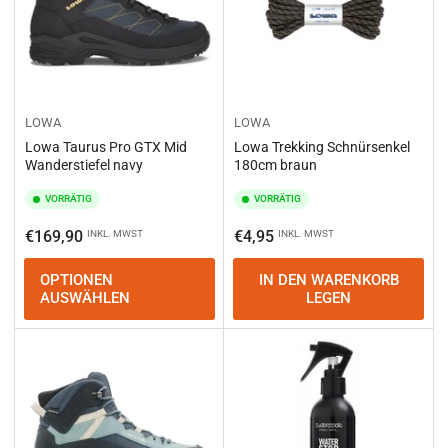
LOWA
LOWA
Lowa Taurus Pro GTX Mid
Lowa Trekking Schnürsenkel
Wanderstiefel navy
180cm braun
VORRÄTIG
VORRÄTIG
Normaler
Normaler
€169,90
€4,95
INKL. MWST
INKL. MWST
Preis
Preis
OPTIONEN
IN DEN WARENKORB
AUSWÄHLEN
LEGEN