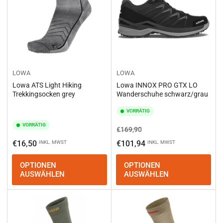
LOWA
LOWA
Lowa ATS Light Hiking
Lowa INNOX PRO GTX LO
Trekkingsocken grey
Wanderschuhe schwarz/grau
VORRÄTIG
VORRÄTIG
Normaler
Ausverkaufspreis
€169,90
Preis
Normaler
€16,50
€101,94
INKL. MWST
INKL. MWST
Preis
OPTIONEN
OPTIONEN
AUSWÄHLEN
AUSWÄHLEN