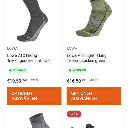
LOWA
LOWA
Lowa ATC Hiking
Lowa ATS Light Hiking
Trekkingsocken anthrazit
Trekkingsocken green
VORRÄTIG
VORRÄTIG
Normaler
Normaler
€19,50
€16,50
INKL. MWST
INKL. MWST
Preis
Preis
OPTIONEN
OPTIONEN
AUSWÄHLEN
AUSWÄHLEN
-40%