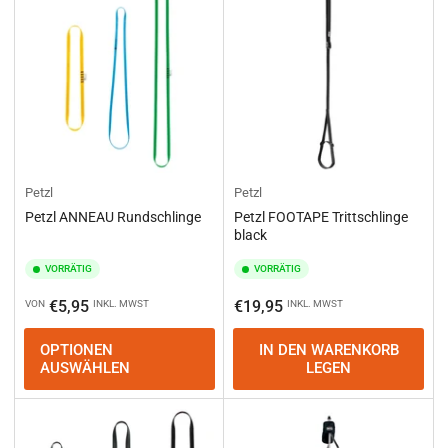
e
r
e
n
n
a
c
h
:
Petzl
Petzl
Petzl ANNEAU Rundschlinge
Petzl FOOTAPE Trittschlinge
black
VORRÄTIG
VORRÄTIG
Normaler
Normaler
€5,95
€19,95
VON
INKL. MWST
INKL. MWST
Preis
Preis
OPTIONEN
IN DEN WARENKORB
AUSWÄHLEN
LEGEN