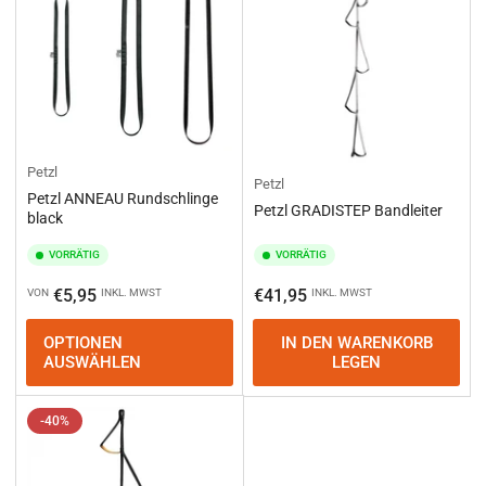
Petzl
Petzl
Petzl ANNEAU Rundschlinge
Petzl GRADISTEP Bandleiter
black
VORRÄTIG
VORRÄTIG
Normaler
Normaler
€5,95
€41,95
VON
INKL. MWST
INKL. MWST
Preis
Preis
OPTIONEN
IN DEN WARENKORB
AUSWÄHLEN
LEGEN
-40%