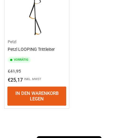
Petzl
Petzl LOOPING Trittleiter
VORRÄTIG
Normaler
Ausverkaufspreis
€41,95
Preis
€25,17
INKL. MWST
IN DEN WARENKORB
LEGEN