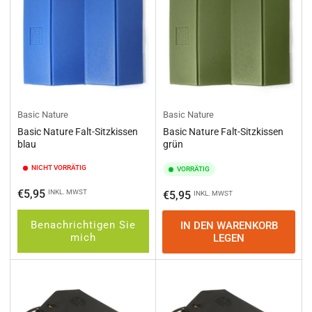
Basic Nature
Basic Nature
Basic Nature Falt-Sitzkissen
Basic Nature Falt-Sitzkissen
blau
grün
NICHT VORRÄTIG
VORRÄTIG
Normaler
€5,95
INKL. MWST
Normaler
€5,95
INKL. MWST
Preis
Preis
Benachrichtigen Sie
IN DEN WARENKORB
mich
LEGEN