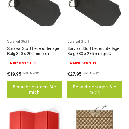
Survival Stuff
Survival Stuff
Survival Stuff Lederunterlage
Survival Stuff Lederunterlage
Balg 320 x 200 mm klein
Balg 380 x 285 mm groß
NICHT VORRÄTIG
NICHT VORRÄTIG
Normaler
Normaler
€19,95
€27,95
INKL. MWST
INKL. MWST
Preis
Preis
Benachrichtigen Sie
Benachrichtigen Sie
mich
mich