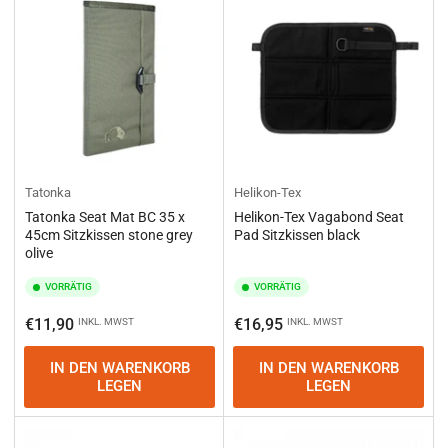
e
r
e
n
n
a
c
h
:
Tatonka
Helikon-Tex
Tatonka Seat Mat BC 35 x
Helikon-Tex Vagabond Seat
45cm Sitzkissen stone grey
Pad Sitzkissen black
olive
VORRÄTIG
VORRÄTIG
Normaler
Normaler
€11,90
€16,95
INKL. MWST
INKL. MWST
Preis
Preis
IN DEN WARENKORB
IN DEN WARENKORB
LEGEN
LEGEN