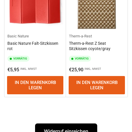
Basic Nature
Therm-a-Rest
Basic Nature Falt-Sitzkissen
Therm-a-Rest Z Seat
rot
Sitzkissen coyote/gray
VORRÄTIG
VORRÄTIG
Normaler
Normaler
€5,95
€25,90
INKL. MWST
INKL. MWST
Preis
Preis
IN DEN WARENKORB
IN DEN WARENKORB
LEGEN
LEGEN
Widerruf einreichen