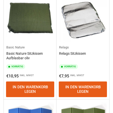
Basic Nature
Relags
Basic Nature Sitzkissen
Relags Sitzkissen
Aufblasbar oliv
VORRÄTIG
VORRÄTIG
Normaler
Normaler
€10,95
€7,95
INKL. MWST
INKL. MWST
Preis
Preis
IN DEN WARENKORB
IN DEN WARENKORB
LEGEN
LEGEN