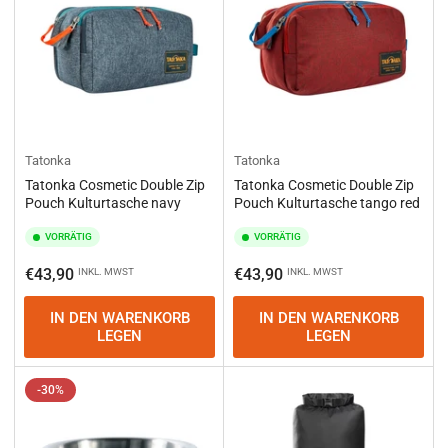
Tatonka
Tatonka
Tatonka Cosmetic Double Zip
Tatonka Cosmetic Double Zip
Pouch Kulturtasche navy
Pouch Kulturtasche tango red
VORRÄTIG
VORRÄTIG
Normaler
Normaler
€43,90
€43,90
INKL. MWST
INKL. MWST
Preis
Preis
IN DEN WARENKORB
IN DEN WARENKORB
LEGEN
LEGEN
-30%