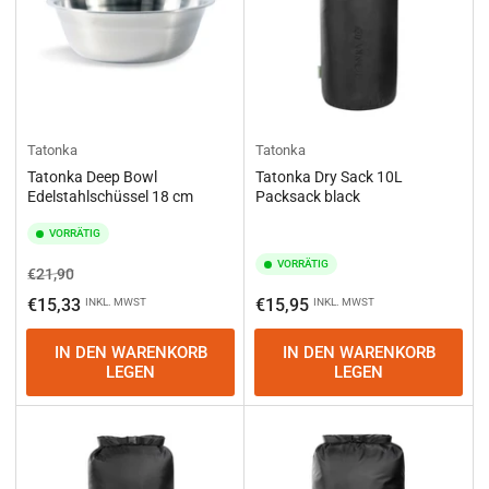
Tatonka
Tatonka
Tatonka Deep Bowl
Tatonka Dry Sack 10L
Edelstahlschüssel 18 cm
Packsack black
VORRÄTIG
VORRÄTIG
Normaler
Ausverkaufspreis
€21,90
Preis
Normaler
€15,33
€15,95
INKL. MWST
INKL. MWST
Preis
IN DEN WARENKORB
IN DEN WARENKORB
LEGEN
LEGEN