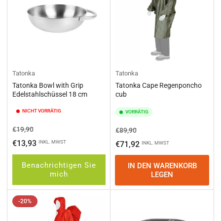
Tatonka
Tatonka
Tatonka Bowl with Grip
Tatonka Cape Regenponcho
Edelstahlschüssel 18 cm
cub
NICHT VORRÄTIG
VORRÄTIG
Normaler
Ausverkaufspreis
€19,90
Normaler
Ausverkaufspreis
€89,90
Preis
Preis
€13,93
INKL. MWST
€71,92
INKL. MWST
Benachrichtigen Sie
IN DEN WARENKORB
mich
LEGEN
-20%