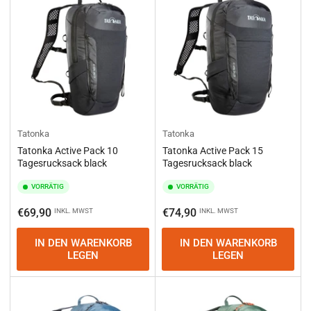
e
r
e
n
n
a
c
h
:
Tatonka
Tatonka
Tatonka Active Pack 10
Tatonka Active Pack 15
Tagesrucksack black
Tagesrucksack black
VORRÄTIG
VORRÄTIG
Normaler
Normaler
€69,90
€74,90
INKL. MWST
INKL. MWST
Preis
Preis
IN DEN WARENKORB
IN DEN WARENKORB
LEGEN
LEGEN