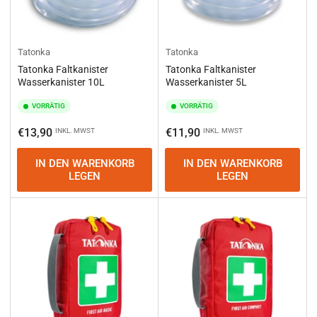
Tatonka
Tatonka
Tatonka Faltkanister
Tatonka Faltkanister
Wasserkanister 10L
Wasserkanister 5L
VORRÄTIG
VORRÄTIG
Normaler
Normaler
€13,90
€11,90
INKL. MWST
INKL. MWST
Preis
Preis
IN DEN WARENKORB
IN DEN WARENKORB
LEGEN
LEGEN