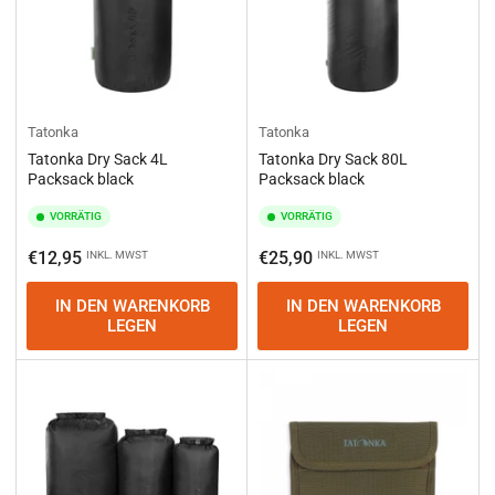
Tatonka
Tatonka
Tatonka Dry Sack 4L
Tatonka Dry Sack 80L
Packsack black
Packsack black
VORRÄTIG
VORRÄTIG
Normaler
Normaler
€12,95
€25,90
INKL. MWST
INKL. MWST
Preis
Preis
IN DEN WARENKORB
IN DEN WARENKORB
LEGEN
LEGEN