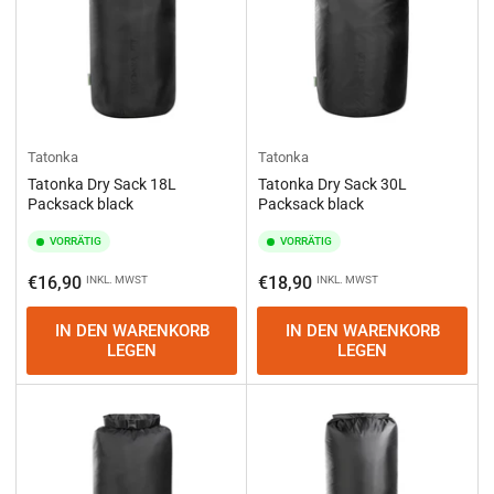
Tatonka
Tatonka
Tatonka Dry Sack 18L
Tatonka Dry Sack 30L
Packsack black
Packsack black
VORRÄTIG
VORRÄTIG
Normaler
Normaler
€16,90
€18,90
INKL. MWST
INKL. MWST
Preis
Preis
IN DEN WARENKORB
IN DEN WARENKORB
LEGEN
LEGEN