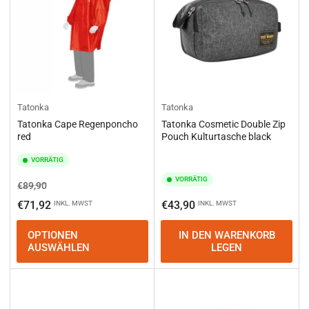
Tatonka
Tatonka
Tatonka Cape Regenponcho
Tatonka Cosmetic Double Zip
red
Pouch Kulturtasche black
VORRÄTIG
VORRÄTIG
Normaler
Ausverkaufspreis
€89,90
Preis
Normaler
€71,92
€43,90
INKL. MWST
INKL. MWST
Preis
OPTIONEN
IN DEN WARENKORB
AUSWÄHLEN
LEGEN