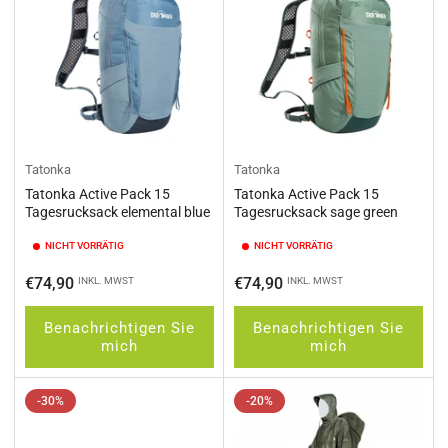
Tatonka
Tatonka
Tatonka Active Pack 15
Tatonka Active Pack 15
Tagesrucksack elemental blue
Tagesrucksack sage green
NICHT VORRÄTIG
NICHT VORRÄTIG
Normaler
Normaler
€74,90
€74,90
INKL. MWST
INKL. MWST
Preis
Preis
Benachrichtigen Sie
Benachrichtigen Sie
mich
mich
-30%
-20%