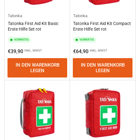
Tatonka
Tatonka
Tatonka First Aid Kit Basic
Tatonka First Aid Kit Compact
Erste Hilfe Set rot
Erste Hilfe Set rot
VORRÄTIG
VORRÄTIG
Normaler
Normaler
€39,90
€64,90
INKL. MWST
INKL. MWST
Preis
Preis
IN DEN WARENKORB
IN DEN WARENKORB
LEGEN
LEGEN