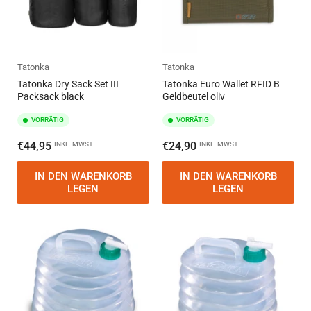
Tatonka
Tatonka
Tatonka Dry Sack Set III
Tatonka Euro Wallet RFID B
Packsack black
Geldbeutel oliv
VORRÄTIG
VORRÄTIG
Normaler
Normaler
€44,95
€24,90
INKL. MWST
INKL. MWST
Preis
Preis
IN DEN WARENKORB
IN DEN WARENKORB
LEGEN
LEGEN