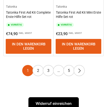
Tatonka
Tatonka
Tatonka First Aid Kit Complete
Tatonka First Aid Kit Mini Erste
Erste Hilfe Set rot
Hilfe Set rot
VORRÄTIG
VORRÄTIG
Normaler
Normaler
€74,90
€23,90
INKL. MWST
INKL. MWST
Preis
Preis
IN DEN WARENKORB
IN DEN WARENKORB
LEGEN
LEGEN
1
2
3
…
5
Widerruf einreichen