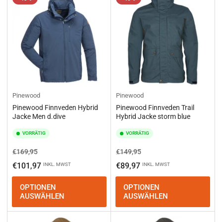
e
r
e
n
n
a
c
h
:
Pinewood
Pinewood
Pinewood Finnveden Hybrid
Pinewood Finnveden Trail
Jacke Men d.dive
Hybrid Jacke storm blue
VORRÄTIG
VORRÄTIG
Normaler
Ausverkaufspreis
Normaler
Ausverkaufspreis
€169,95
€149,95
Preis
Preis
€101,97
€89,97
INKL. MWST
INKL. MWST
OPTIONEN
OPTIONEN
AUSWÄHLEN
AUSWÄHLEN