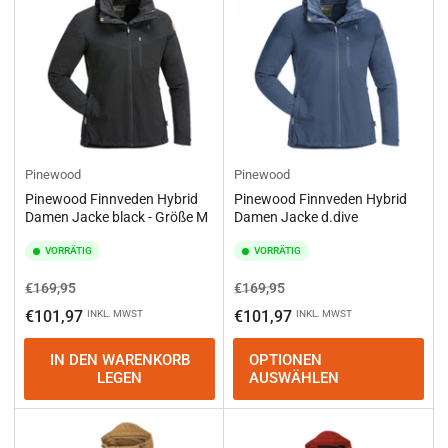
Pinewood
Pinewood
Pinewood Finnveden Hybrid
Pinewood Finnveden Hybrid
Damen Jacke black - Größe M
Damen Jacke d.dive
VORRÄTIG
VORRÄTIG
Normaler
Ausverkaufspreis
Normaler
Ausverkaufspreis
€169,95
€169,95
Preis
Preis
€101,97
€101,97
INKL. MWST
INKL. MWST
IN DEN WARENKORB
OPTIONEN
LEGEN
AUSWÄHLEN