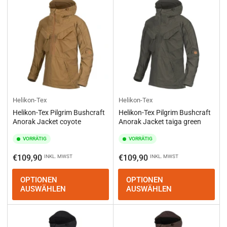
Helikon-Tex
Helikon-Tex
Helikon-Tex Pilgrim Bushcraft
Helikon-Tex Pilgrim Bushcraft
Anorak Jacket coyote
Anorak Jacket taiga green
VORRÄTIG
VORRÄTIG
Normaler
Normaler
€109,90
€109,90
INKL. MWST
INKL. MWST
Preis
Preis
OPTIONEN
OPTIONEN
AUSWÄHLEN
AUSWÄHLEN