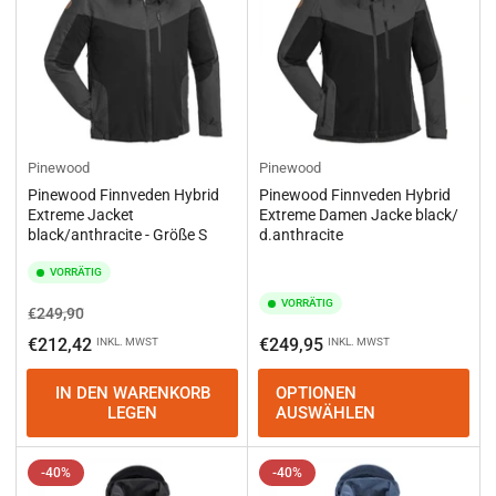
Pinewood
Pinewood
Pinewood Finnveden Hybrid
Pinewood Finnveden Hybrid
Extreme Jacket
Extreme Damen Jacke black/
black/anthracite - Größe S
d.anthracite
VORRÄTIG
VORRÄTIG
Normaler
Ausverkaufspreis
€249,90
Preis
Normaler
€212,42
€249,95
INKL. MWST
INKL. MWST
Preis
IN DEN WARENKORB
OPTIONEN
LEGEN
AUSWÄHLEN
-40%
-40%