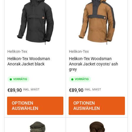
Helikon-Tex
Helikon-Tex
Helikon-Tex Woodsman
Helikon-Tex Woodsman
Anorak Jacket black
Anorak Jacket coyote/ ash
grey
VORRÄTIG
VORRÄTIG
Normaler
Normaler
€89,90
€89,90
INKL. MWST
INKL. MWST
Preis
Preis
OPTIONEN
OPTIONEN
AUSWÄHLEN
AUSWÄHLEN