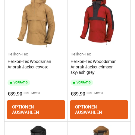
Helikon-Tex
Helikon-Tex
Helikon-Tex Woodsman
Helikon-Tex Wooodsman
Anorak Jacket coyote
Anorak Jacket crimson
sky/ash grey
VORRÄTIG
VORRÄTIG
Normaler
Normaler
€89,90
€89,90
INKL. MWST
INKL. MWST
Preis
Preis
OPTIONEN
OPTIONEN
AUSWÄHLEN
AUSWÄHLEN