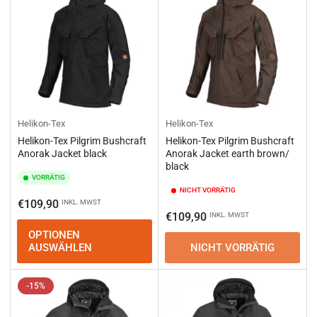
Helikon-Tex
Helikon-Tex
Helikon-Tex Pilgrim Bushcraft
Helikon-Tex Pilgrim Bushcraft
Anorak Jacket black
Anorak Jacket earth brown/
black
VORRÄTIG
NICHT VORRÄTIG
Normaler
€109,90
INKL. MWST
Normaler
€109,90
INKL. MWST
Preis
Preis
OPTIONEN
AUSWÄHLEN
NICHT VORRÄTIG
-15%