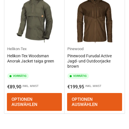
Helikon-Tex
Pinewood
Helikon-Tex Woodsman
Pinewood Furudal Active
Anorak Jacket taiga green
Jagd- und Outdoorjacke
brown
VORRÄTIG
VORRÄTIG
Normaler
Normaler
€89,90
€199,95
INKL. MWST
INKL. MWST
Preis
Preis
OPTIONEN
OPTIONEN
AUSWÄHLEN
AUSWÄHLEN