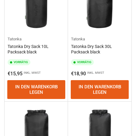
Tatonka
Tatonka
Tatonka Dry Sack 10L
Tatonka Dry Sack 30L
Packsack black
Packsack black
VORRÄTIG
VORRÄTIG
Normaler
Normaler
€15,95
€18,90
INKL. MWST
INKL. MWST
Preis
Preis
IN DEN WARENKORB
IN DEN WARENKORB
LEGEN
LEGEN