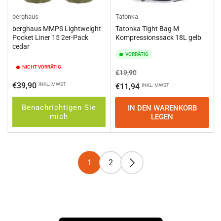
berghaus
Tatonka
berghaus MMPS Lightweight
Tatonka Tight Bag M
Pocket Liner 15 2er-Pack
Kompressionssack 18L gelb
cedar
VORRÄTIG
NICHT VORRÄTIG
Normaler
Ausverkaufspreis
€19,90
Preis
Normaler
€39,90
INKL. MWST
€11,94
INKL. MWST
Preis
Benachrichtigen Sie
IN DEN WARENKORB
mich
LEGEN
1
2