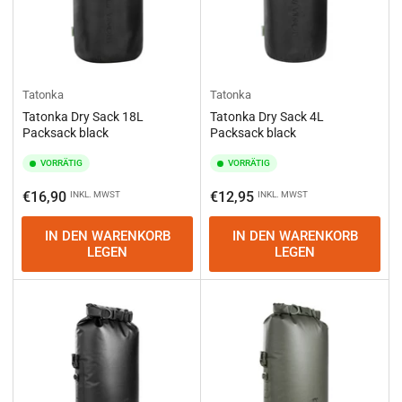
Tatonka
Tatonka
Tatonka Dry Sack 18L
Tatonka Dry Sack 4L
Packsack black
Packsack black
VORRÄTIG
VORRÄTIG
Normaler
Normaler
€16,90
€12,95
INKL. MWST
INKL. MWST
Preis
Preis
IN DEN WARENKORB
IN DEN WARENKORB
LEGEN
LEGEN