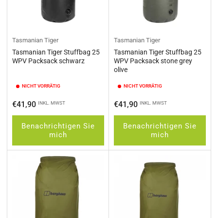
Tasmanian Tiger
Tasmanian Tiger
Tasmanian Tiger Stuffbag 25
Tasmanian Tiger Stuffbag 25
WPV Packsack schwarz
WPV Packsack stone grey
olive
NICHT VORRÄTIG
NICHT VORRÄTIG
Normaler
Normaler
€41,90
€41,90
INKL. MWST
INKL. MWST
Preis
Preis
Benachrichtigen Sie
Benachrichtigen Sie
mich
mich