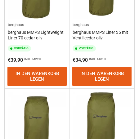
berghaus
berghaus
berghaus MMPS Lightweight
berghaus MMPS Liner 35 mit
Liner 70 cedar oliv
Ventil cedar oliv
VORRÄTIG
VORRÄTIG
Normaler
Normaler
€39,90
€34,90
INKL. MWST
INKL. MWST
Preis
Preis
IN DEN WARENKORB
IN DEN WARENKORB
LEGEN
LEGEN