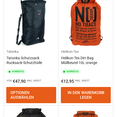
Tatonka
Helikon-Tex
Tatonka Schutzsack
Helikon-Tex Dirt Bag
Rucksack-Schutzhülle
Müllbeutel 10L orange
VORRÄTIG
VORRÄTIG
Normaler
Normaler
€47,90
€12,95
VON
INKL. MWST
INKL. MWST
Preis
Preis
OPTIONEN
IN DEN WARENKORB
AUSWÄHLEN
LEGEN