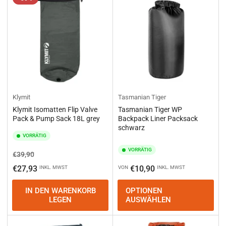
e
r
e
n
n
a
c
h
:
Klymit
Tasmanian Tiger
Klymit Isomatten Flip Valve
Tasmanian Tiger WP
Pack & Pump Sack 18L grey
Backpack Liner Packsack
schwarz
VORRÄTIG
VORRÄTIG
Normaler
Ausverkaufspreis
€39,90
Preis
Normaler
€27,93
€10,90
INKL. MWST
VON
INKL. MWST
Preis
IN DEN WARENKORB
OPTIONEN
LEGEN
AUSWÄHLEN