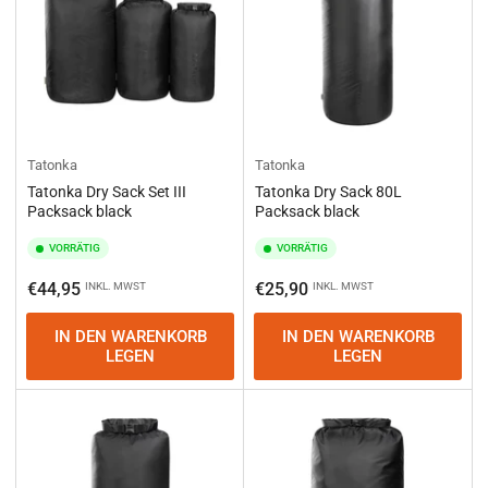
Tatonka
Tatonka
Tatonka Dry Sack Set III
Tatonka Dry Sack 80L
Packsack black
Packsack black
VORRÄTIG
VORRÄTIG
Normaler
Normaler
€44,95
€25,90
INKL. MWST
INKL. MWST
Preis
Preis
IN DEN WARENKORB
IN DEN WARENKORB
LEGEN
LEGEN