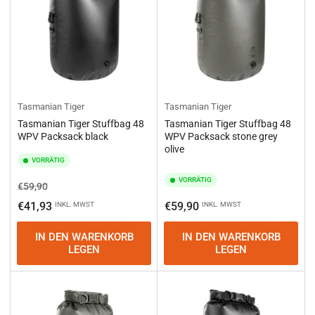
Tasmanian Tiger
Tasmanian Tiger
Tasmanian Tiger Stuffbag 48
Tasmanian Tiger Stuffbag 48
WPV Packsack black
WPV Packsack stone grey
olive
VORRÄTIG
VORRÄTIG
Normaler
Ausverkaufspreis
€59,90
Preis
Normaler
€41,93
€59,90
INKL. MWST
INKL. MWST
Preis
IN DEN WARENKORB
IN DEN WARENKORB
LEGEN
LEGEN