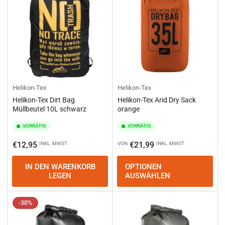
Helikon-Tex
Helikon-Tex
Helikon-Tex Dirt Bag
Helikon-Tex Arid Dry Sack
Müllbeutel 10L schwarz
orange
VORRÄTIG
VORRÄTIG
Normaler
Normaler
€12,95
€21,99
INKL. MWST
VON
INKL. MWST
Preis
Preis
IN DEN WARENKORB
OPTIONEN
LEGEN
AUSWÄHLEN
-30%