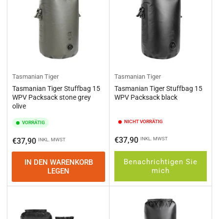
Tasmanian Tiger
Tasmanian Tiger
Tasmanian Tiger Stuffbag 15
Tasmanian Tiger Stuffbag 15
WPV Packsack stone grey
WPV Packsack black
olive
NICHT VORRÄTIG
VORRÄTIG
Normaler
€37,90
Normaler
INKL. MWST
€37,90
INKL. MWST
Preis
Preis
Benachrichtigen Sie
IN DEN WARENKORB
mich
LEGEN