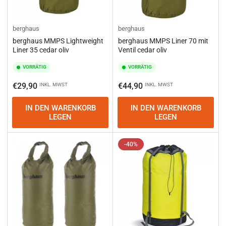
berghaus
berghaus
berghaus MMPS Lightweight
berghaus MMPS Liner 70 mit
Liner 35 cedar oliv
Ventil cedar oliv
VORRÄTIG
VORRÄTIG
Normaler
Normaler
€29,90
€44,90
INKL. MWST
INKL. MWST
Preis
Preis
IN DEN WARENKORB
IN DEN WARENKORB
LEGEN
LEGEN
-40%