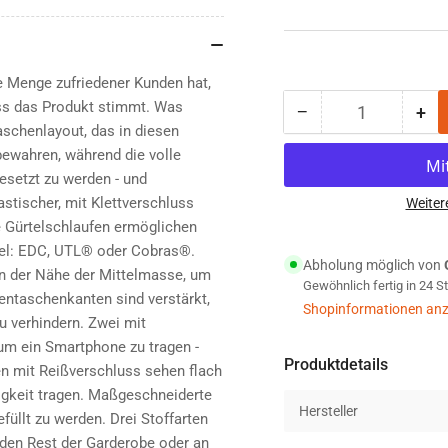
ne Menge zufriedener Kunden hat,
ass das Produkt stimmt. Was
−
+
Anzahl
Menge
Me
schenlayout, das in diesen
reduzieren
erh
bewahren, während die volle
für
für
esetzt zu werden - und
Helikon-
Hel
astischer, mit Klettverschluss
Tex
Te
Weiter
Urban
Ur
e Gürtelschlaufen ermöglichen
Tactical
Tac
ürtel: EDC, UTL® oder Cobras®.
Abholung möglich von
Pants
Pan
in der Nähe der Mittelmasse, um
Gewöhnlich fertig in 24 
Canvas
Ca
entaschenkanten sind verstärkt,
shadow
sh
Shopinformationen anz
 verhindern. Zwei mit
grey
gre
um ein Smartphone zu tragen -
Produktdetails
n mit Reißverschluss sehen flach
igkeit tragen. Maßgeschneiderte
Hersteller
füllt zu werden. Drei Stoffarten
den Rest der Garderobe oder an