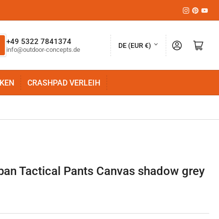
Instagram
Pinteres
YouT
L
+49 5322 7841374
Anmelden
Mini-Warenkorb öffnen
DE (EUR €)
info@outdoor-concepts.de
a
n
KEN
CRASHPAD VERLEIH
d
/
R
e
g
i
ban Tactical Pants Canvas shadow grey
o
n