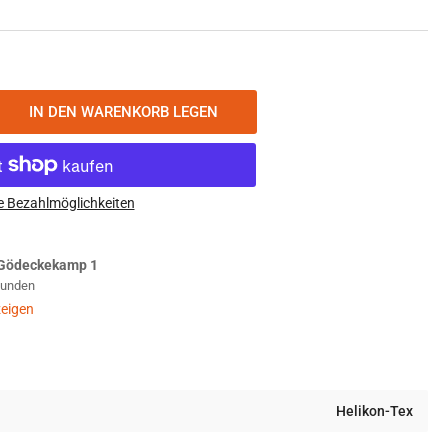
IN DEN WARENKORB LEGEN
nge
öhen
ikon-
x
e Bezahlmöglichkeiten
ban
tical
Gödeckekamp 1
ts
Stunden
nvas
adow
eigen
y
Helikon-Tex