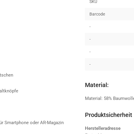
SKU
Barcode
-
-
-
-
utschen
Material:
altknöpfe
Material: 58% Baumwolle
Produktsicherheit
für Smartphone oder AR-Magazin
Herstelleradresse