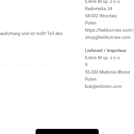
Entire M sp. z o.o.
Radomska 34
54-032 Wrocław
Polen
https://helikon-tex.com
ulichung und ist nicht Teil des
shop@helikon-tex.com
Lieferant / Importeur
Entire M sp. z o.o.
9
55-330 Miękinia Błonie
Polen
bok@entirem.com