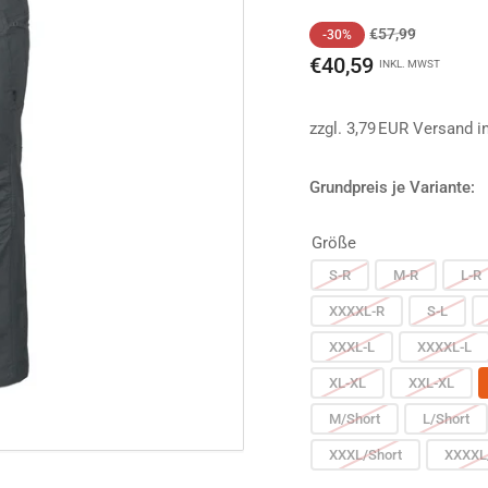
Normaler
Ausverkau
€57,99
-30%
Preis
€40,59
INKL. MWST
zzgl. 3,79 EUR Versand i
Grundpreis je Variante:
Größe
S-R
M-R
L-R
XXXXL-R
S-L
XXXL-L
XXXXL-L
XL-XL
XXL-XL
M/Short
L/Short
XXXL/Short
XXXXL