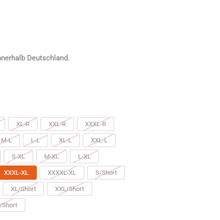
fspreis
nnerhalb Deutschland.
XL-R
XXL-R
XXXL-R
M-L
L-L
XL-L
XXL-L
S-XL
M-XL
L-XL
XXXL-XL
XXXXL-XL
S/Short
XL/Short
XXL/Short
/Short