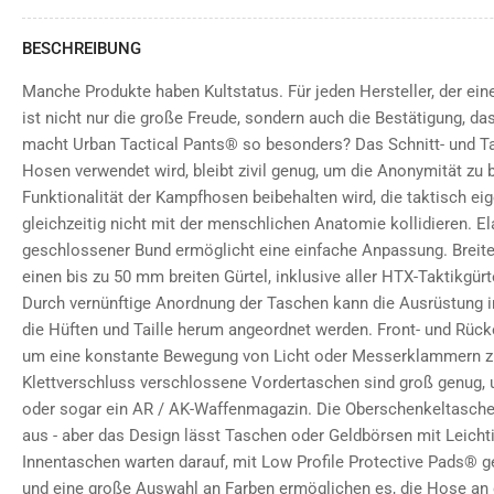
BESCHREIBUNG
Manche Produkte haben Kultstatus. Für jeden Hersteller, der ei
ist nicht nur die große Freude, sondern auch die Bestätigung, d
macht Urban Tactical Pants® so besonders? Das Schnitt- und Ta
Hosen verwendet wird, bleibt zivil genug, um die Anonymität zu 
Funktionalität der Kampfhosen beibehalten wird, die taktisch eig
gleichzeitig nicht mit der menschlichen Anatomie kollidieren. El
geschlossener Bund ermöglicht eine einfache Anpassung. Breit
einen bis zu 50 mm breiten Gürtel, inklusive aller HTX-Taktikg
Durch vernünftige Anordnung der Taschen kann die Ausrüstung 
die Hüften und Taille herum angeordnet werden. Front- und Rück
um eine konstante Bewegung von Licht oder Messerklammern zu
Klettverschluss verschlossene Vordertaschen sind groß genug, 
oder sogar ein AR / AK-Waffenmagazin. Die Oberschenkeltasche
aus - aber das Design lässt Taschen oder Geldbörsen mit Leicht
Innentaschen warten darauf, mit Low Profile Protective Pads® ge
und eine große Auswahl an Farben ermöglichen es, die Hose an 