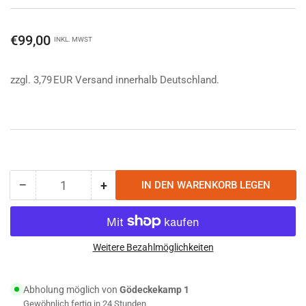
Normaler
€99,00
INKL. MWST
Preis
zzgl. 3,79 EUR Versand innerhalb Deutschland.
−
+
IN DEN WARENKORB LEGEN
Anzahl
Menge
Menge
reduzieren
erhöhen
für
für
5.11
5.11
Tactical
Tactical
Weitere Bezahlmöglichkeiten
Patrol
Patrol
Ready
Ready
Abholung möglich von
Gödeckekamp 1
Bag
Bag
Gewöhnlich fertig in 24 Stunden