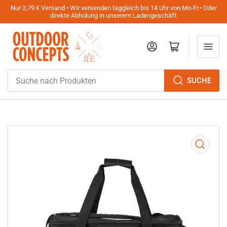
Nur 3,79 € Versand • Wir versenden taggleich bis 14 Uhr von Mo-Fr.• Oder
direkte Abholung in unserem Ladengeschäft.
Anmelden
Mini-Warenkorb öffnen
Suche
SUCHE
nach
Produkten