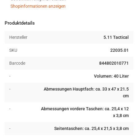
40L
40L
black
black
Shopinformationen anzeigen
Produktdetails
Hersteller
5.11 Tactical
SKU
22035.01
Barcode
844802010771
-
Volumen: 40 Liter
-
Abmessungen Hauptfach: ca. 33 x 47 x 21.5
cm
-
Abmessungen vordere Taschen: ca. 25,4 x 12
x 3,8 cm
-
Seitentaschen: ca. 25,4 x 21,5 x 3,8 cm