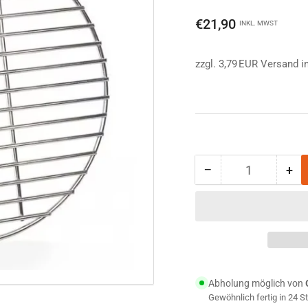
Normaler
€21,90
INKL. MWST
Preis
zzgl. 3,79 EUR Versand i
−
+
Anzahl
Menge
Me
reduzieren
erh
für
für
Petromax
Pe
Atago
At
Kohlerost
Koh
Ø
Ø
29
29
Abholung möglich von
cm
cm
Gewöhnlich fertig in 24 