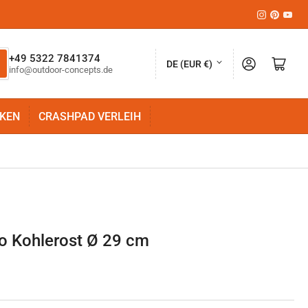
Instagram
Pinteres
YouT
L
+49 5322 7841374
Anmelden
Mini-Warenkorb öffnen
DE (EUR €)
info@outdoor-concepts.de
a
n
KEN
CRASHPAD VERLEIH
d
/
R
e
g
i
o Kohlerost Ø 29 cm
o
n