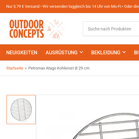
Nur 3,79 € Versand • Wir versenden taggleich bis 14 Uhr von Mo-Fr.• Oder d
Suche
nach
Produkten
NEUIGKEITEN
AUSRÜSTUNG
BEKLEIDUNG
B
Startseite
»
Petromax Atago Kohlerost Ø 29 cm
Bild
in
Galerieansicht
1
laden