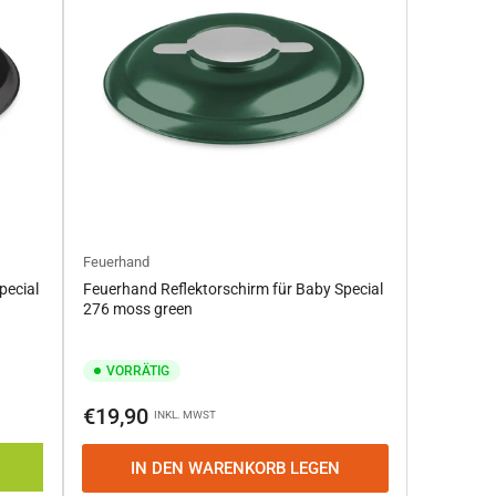
Feuerhand
pecial
Feuerhand Reflektorschirm für Baby Special
276 moss green
VORRÄTIG
Normaler
€19,90
INKL. MWST
Preis
IN DEN WARENKORB LEGEN