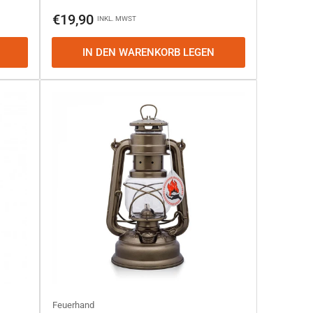
Normaler
€19,90
INKL. MWST
Preis
IN DEN WARENKORB LEGEN
Feuerhand