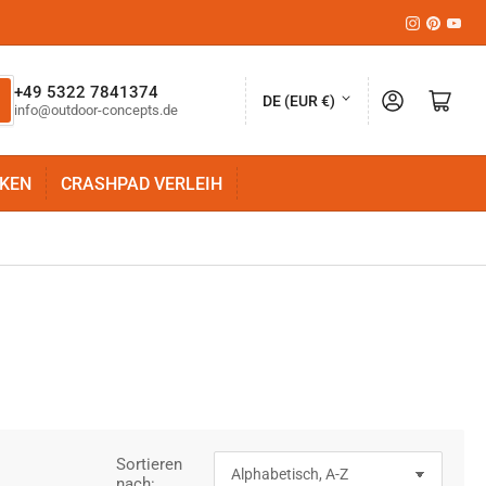
Instagram
Pinteres
YouT
L
+49 5322 7841374
Anmelden
Mini-Warenkorb öffnen
DE (EUR €)
info@outdoor-concepts.de
a
n
KEN
CRASHPAD VERLEIH
d
/
R
e
g
i
o
n
Sortieren
nach: