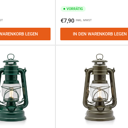
VORRÄTIG
Normaler
€7,90
ST
INKL. MWST
Preis
 WARENKORB LEGEN
IN DEN WARENKORB LEGEN