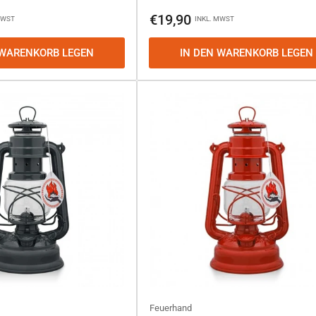
Normaler
€19,90
MWST
INKL. MWST
Preis
 WARENKORB LEGEN
IN DEN WARENKORB LEGEN
Feuerhand