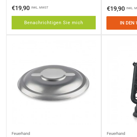
Normaler
€19,90
Normaler
€19,90
INKL. MWST
INKL. 
Preis
Preis
Benachrichtigen Sie mich
IN DEN
Feuerhand
Feuerhand