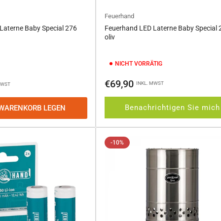
Feuerhand
Laterne Baby Special 276
Feuerhand LED Laterne Baby Special 
oliv
NICHT VORRÄTIG
Normaler
€69,90
INKL. MWST
MWST
Preis
Benachrichtigen Sie mich
 WARENKORB LEGEN
-10%