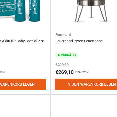
Feuerhand
n Akku für Baby Special 276
Feuerhand Pyron Feuertonne
VORRÄTIG
Normaler
Ausverkaufspreis
€299,00
Preis
€269,10
MWST
INKL. MWST
 WARENKORB LEGEN
IN DEN WARENKORB LEGEN