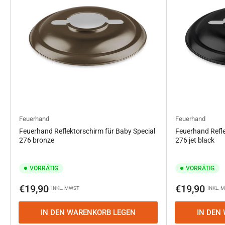
Feuerhand
Feuerhand
Feuerhand Reflektorschirm für Baby Special
Feuerhand Refle
276 bronze
276 jet black
VORRÄTIG
VORRÄTIG
Normaler
Normaler
€19,90
€19,90
INKL. MWST
INKL. 
Preis
Preis
IN DEN WARENKORB LEGEN
IN DEN