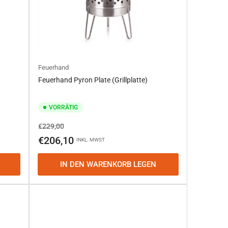
Feuerhand
Feuerhand Pyron Plate (Grillplatte)
VORRÄTIG
Normaler
Ausverkaufspreis
€229,00
Preis
€206,10
INKL. MWST
IN DEN WARENKORB LEGEN