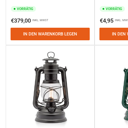
VORRÄTIG
VORRÄTIG
Normaler
Normaler
€379,00
€4,95
INKL. MWST
INKL. MW
Preis
Preis
IN DEN WARENKORB LEGEN
IN DEN