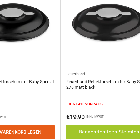
Feuerhand
ktorschirm für Baby Special
Feuerhand Reflektorschirm für Baby S
276 matt black
NICHT VORRÄTIG
Normaler
€19,90
INKL. MWST
MWST
Preis
Benachrichtigen Sie mich
 WARENKORB LEGEN