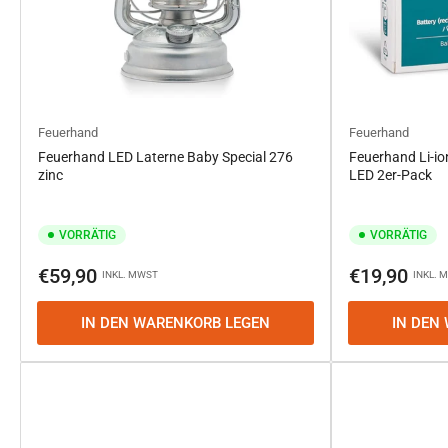
Feuerhand
Feuerhand
Feuerhand LED Laterne Baby Special 276
Feuerhand Li-io
zinc
LED 2er-Pack
VORRÄTIG
VORRÄTIG
Normaler
Normaler
€59,90
€19,90
INKL. MWST
INKL. 
Preis
Preis
IN DEN WARENKORB LEGEN
IN DEN