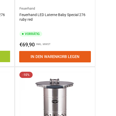
Feuerhand
276
Feuerhand LED Laterne Baby Special 276
ruby red
VORRÄTIG
Normaler
€69,90
INKL. MWST
Preis
IN DEN WARENKORB LEGEN
-10%