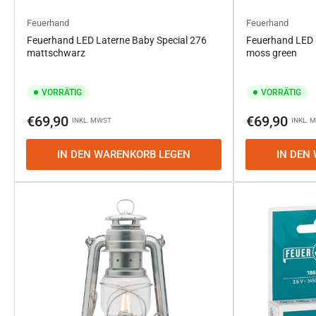
Feuerhand
Feuerhand
Feuerhand LED Laterne Baby Special 276
Feuerhand LED 
mattschwarz
moss green
VORRÄTIG
VORRÄTIG
Normaler
Normaler
€69,90
€69,90
INKL. MWST
INKL. 
Preis
Preis
IN DEN WARENKORB LEGEN
IN DEN