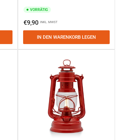
VORRÄTIG
Normaler
€9,90
INKL. MWST
Preis
IN DEN WARENKORB LEGEN