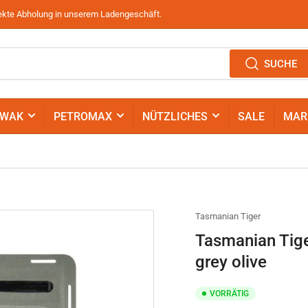
irekte Abholung in unserem Ladengeschäft.
SUCHE
IWAK
PETROMAX
NÜTZLICHES
SALE
MAR
Tasmanian Tiger
Tasmanian Tige
grey olive
VORRÄTIG