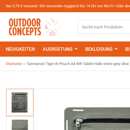
Nur 3,79 € Versand • Wir versenden taggleich bis 14 Uhr von Mo-Fr.• Oder d
Suche
nach
Produkten
NEUIGKEITEN
AUSRÜSTUNG
BEKLEIDUNG
B
Startseite
»
Tasmanian Tiger W-Pouch A4 WR Tablet-Hülle stone grey olive
Bild
in
Galerieansicht
1
laden