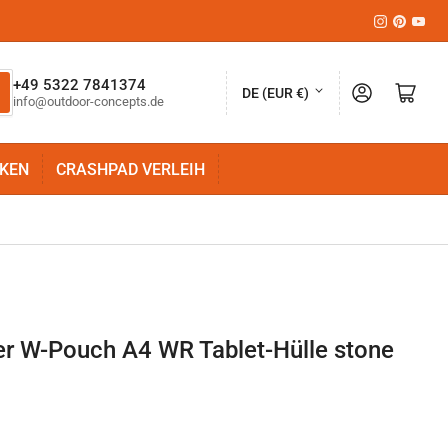
Instagram
Pinteres
YouT
L
+49 5322 7841374
Anmelden
Mini-Warenkorb öffnen
DE (EUR €)
info@outdoor-concepts.de
a
n
KEN
CRASHPAD VERLEIH
d
/
R
e
g
i
r W-Pouch A4 WR Tablet-Hülle stone
o
n