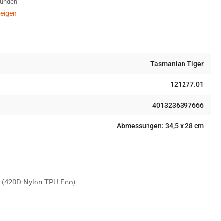
Stunden
let-
eigen
le
ne
y
ve
Tasmanian Tiger
121277.01
4013236397666
Abmessungen: 34,5 x 28 cm
d (420D Nylon TPU Eco)