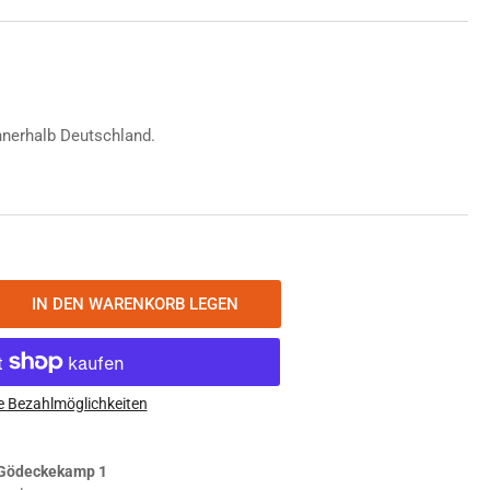
nnerhalb Deutschland.
IN DEN WARENKORB LEGEN
nge
öhen
smanian
er
e Bezahlmöglichkeiten
uch
Gödeckekamp 1