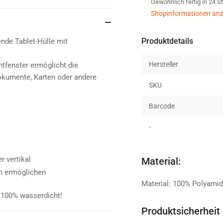
Gewöhnlich fertig in 24 
WR
WR
Tablet-
Tab
Shopinformationen anz
Hülle
Hül
stone
sto
Produktdetails
nde Tablet-Hülle mit
grey
gre
olive
oli
Hersteller
htfenster ermöglicht die
okumente, Karten oder andere
SKU
Barcode
-
r vertikal
Material:
en ermöglichen
Material: 100% Polyami
u 100% wasserdicht!
Produktsicherheit