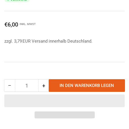
Normaler
€6,00
INKL. MWST
Preis
zzgl. 3,79 EUR Versand innerhalb Deutschland.
−
+
IN DEN WARENKORB LEGEN
Anzahl
Menge
Menge
reduzieren
erhöhen
für
für
Harzer
Harzer
Hexen
Hexen
Stieg
Stieg
-
-