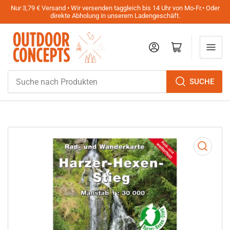
Nur 3,79 € Versand • Wir versenden taggleich bis 14 Uhr von Mo-Fr.• Oder
direkte Abholung in unserem Ladengeschäft.
Anmelden
Mini-Warenkorb öffnen
Suche
SUCHE
nach
Produkten