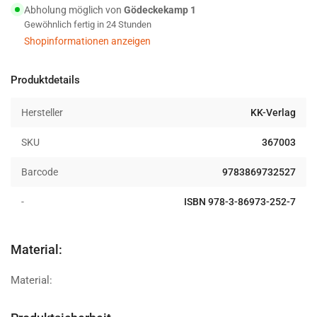
Rad-
Rad-
Abholung möglich von
Gödeckekamp 1
und
und
Gewöhnlich fertig in 24 Stunden
Wanderkarte
Wanderkarte
Shopinformationen anzeigen
1:30.000
1:30.000
Produktdetails
Hersteller
KK-Verlag
SKU
367003
Barcode
9783869732527
-
ISBN 978-3-86973-252-7
Material:
Material: