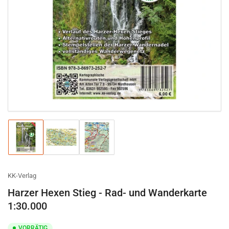
Medien
1
in
Modal
öffnen
Bild
Bild
Bild
in
in
in
Galerieansicht
Galerieansicht
Galerieansicht
1
2
3
laden
laden
laden
KK-Verlag
Harzer Hexen Stieg - Rad- und Wanderkarte
1:30.000
VORRÄTIG