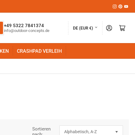
Instagram
Pinteres
YouT
L
+49 5322 7841374
Anmelden
Mini-Warenkorb öffnen
DE (EUR €)
info@outdoor-concepts.de
a
n
KEN
CRASHPAD VERLEIH
d
/
R
e
g
i
o
n
Sortieren
nach: