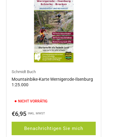
Schmidt Buch
Mountainbike-Karte Wernigerode-Ilsenburg
1:25.000
NICHT VORRÄTIG
Normaler
€6,95
INKL. MWST
Preis
Benachrichtigen Sie mich