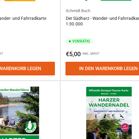
Schmidt Buch
ander- und Fahrradkarte
Der Südharz - Wander- und Fahrradka
1:30.000
VORRÄTIG
Normaler
€5,00
ST
INKL. MWST
Preis
 WARENKORB LEGEN
IN DEN WARENKORB LEGEN