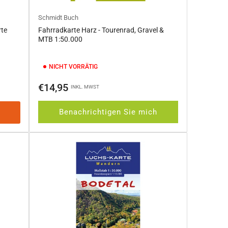
Schmidt Buch
rte
Fahrradkarte Harz - Tourenrad, Gravel &
MTB 1:50.000
NICHT VORRÄTIG
Normaler
€14,95
INKL. MWST
Preis
Benachrichtigen Sie mich