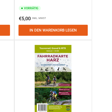
VORRÄTIG
Normaler
€5,00
INKL. MWST
Preis
IN DEN WARENKORB LEGEN