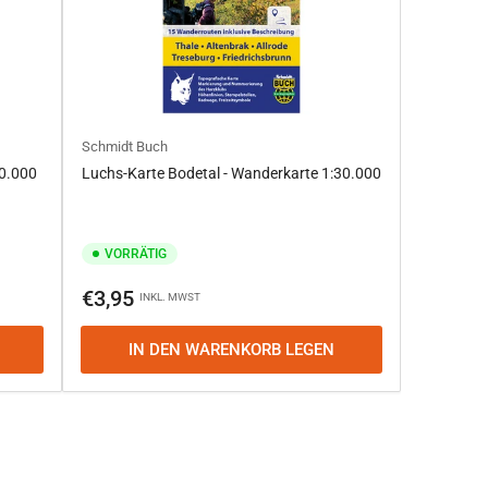
Schmidt Buch
50.000
Luchs-Karte Bodetal - Wanderkarte 1:30.000
VORRÄTIG
Normaler
€3,95
INKL. MWST
Preis
IN DEN WARENKORB LEGEN