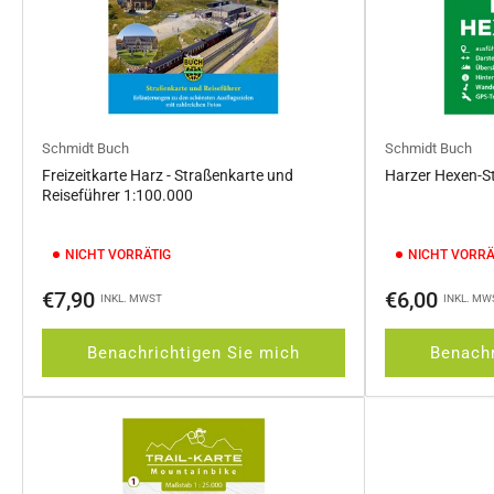
Schmidt Buch
Schmidt Buch
Freizeitkarte Harz - Straßenkarte und
Harzer Hexen-St
Reiseführer 1:100.000
NICHT VORRÄTIG
NICHT VORRÄ
Normaler
Normaler
€7,90
€6,00
INKL. MWST
INKL. MW
Preis
Preis
Benachrichtigen Sie mich
Benachr