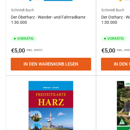
Schmidt Buch
Schmidt Buch
Der Oberharz - Wander- und Fahrradkarte
Der Ostharz - W
1:30.000
1:30.000
VORRÄTIG
VORRÄTIG
Normaler
Normaler
€5,00
€5,00
INKL. MWST
INKL. MW
Preis
Preis
IN DEN WARENKORB LEGEN
IN DEN