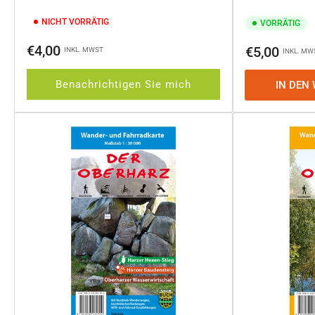
NICHT VORRÄTIG
VORRÄTIG
Normaler
€4,00
Normaler
€5,00
INKL. MWST
INKL. MW
Preis
Preis
Benachrichtigen Sie mich
IN DEN