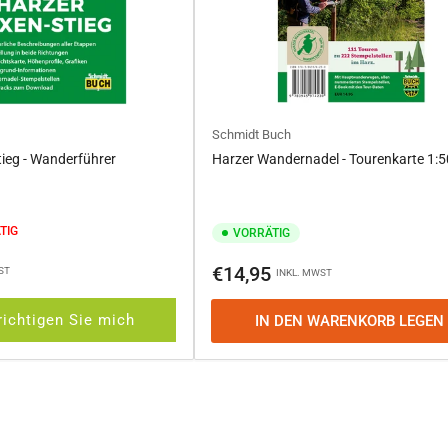
Schmidt Buch
ieg - Wanderführer
Harzer Wandernadel - Tourenkarte 1:
TIG
VORRÄTIG
Normaler
€14,95
ST
INKL. MWST
Preis
ichtigen Sie mich
IN DEN WARENKORB LEGEN