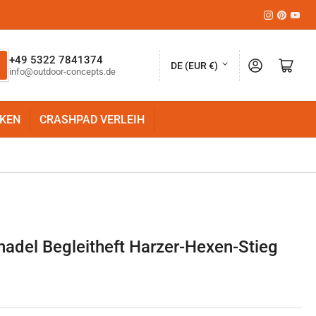
Instagram
Pinteres
YouT
L
+49 5322 7841374
Anmelden
Mini-Warenkorb öffnen
DE (EUR €)
info@outdoor-concepts.de
a
n
KEN
CRASHPAD VERLEIH
d
/
R
e
g
i
adel Begleitheft Harzer-Hexen-Stieg
o
n