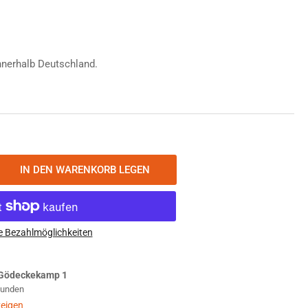
nnerhalb Deutschland.
IN DEN WARENKORB LEGEN
nge
öhen
zer
ndernadel
e Bezahlmöglichkeiten
leitheft
zer-
Gödeckekamp 1
xen-
Stunden
eg
eigen