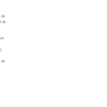
.de
l.de
mbH
)
.de