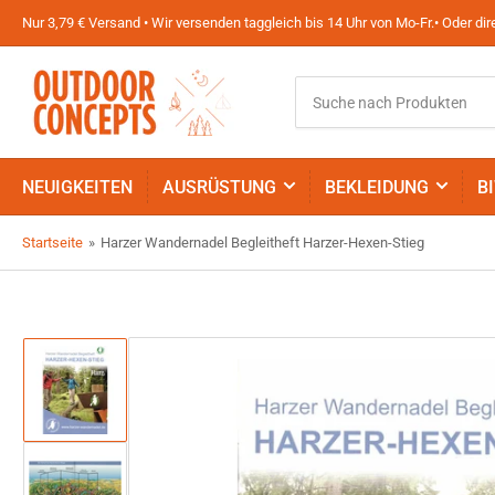
Nur 3,79 € Versand • Wir versenden taggleich bis 14 Uhr von Mo-Fr.• Oder d
Suche
nach
Produkten
NEUIGKEITEN
AUSRÜSTUNG
BEKLEIDUNG
B
Startseite
»
Harzer Wandernadel Begleitheft Harzer-Hexen-Stieg
Bild
in
Galerieansicht
1
laden