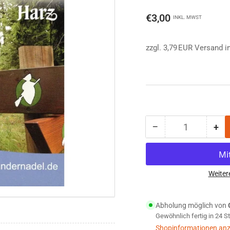
Normaler
€3,00
INKL. MWST
Preis
zzgl. 3,79 EUR Versand i
−
+
Anzahl
Menge
Me
reduzieren
erh
für
für
Harzer
Har
Wandernadel
Wa
Weiter
Begleitheft
Beg
Harzer-
Har
Abholung möglich von
Hexen-
He
Gewöhnlich fertig in 24 
Stieg
Sti
Shopinformationen anz