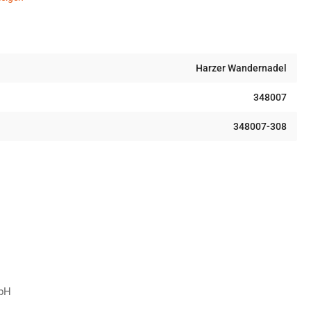
Harzer Wandernadel
348007
348007-308
mbH