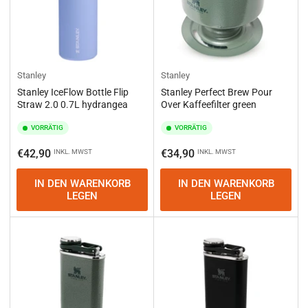
Stanley
Stanley
Stanley IceFlow Bottle Flip
Stanley Perfect Brew Pour
Straw 2.0 0.7L hydrangea
Over Kaffeefilter green
VORRÄTIG
VORRÄTIG
Normaler
Normaler
€42,90
€34,90
INKL. MWST
INKL. MWST
Preis
Preis
IN DEN WARENKORB
IN DEN WARENKORB
LEGEN
LEGEN