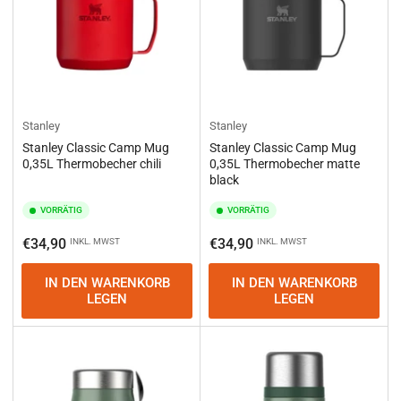
Stanley
Stanley
Stanley Classic Camp Mug
Stanley Classic Camp Mug
0,35L Thermobecher chili
0,35L Thermobecher matte
black
VORRÄTIG
VORRÄTIG
Normaler
Normaler
€34,90
€34,90
INKL. MWST
INKL. MWST
Preis
Preis
IN DEN WARENKORB
IN DEN WARENKORB
LEGEN
LEGEN