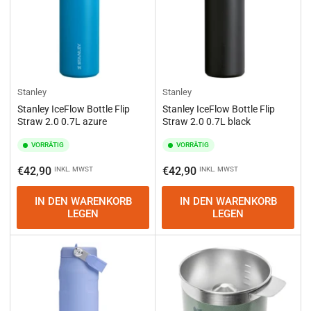
Stanley
Stanley
Stanley IceFlow Bottle Flip
Stanley IceFlow Bottle Flip
Straw 2.0 0.7L azure
Straw 2.0 0.7L black
VORRÄTIG
VORRÄTIG
Normaler
Normaler
€42,90
€42,90
INKL. MWST
INKL. MWST
Preis
Preis
IN DEN WARENKORB
IN DEN WARENKORB
LEGEN
LEGEN