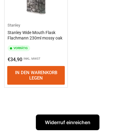
Stanley
Stanley Wide Mouth Flask
Flachmann 230ml mossy oak
VORRÄTIG
Normaler
€34,90
INKL. MWST
Preis
IN DEN WARENKORB
LEGEN
Widerruf einreichen