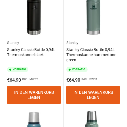
Stanley
Stanley
Stanley Classic Bottle 0,94L
Stanley Classic Bottle 0,94L
Thermoskanne black
Thermoskanne hammertone
green
VORRÄTIG
VORRÄTIG
Normaler
Normaler
€64,90
€64,90
INKL. MWST
INKL. MWST
Preis
Preis
IN DEN WARENKORB
IN DEN WARENKORB
LEGEN
LEGEN