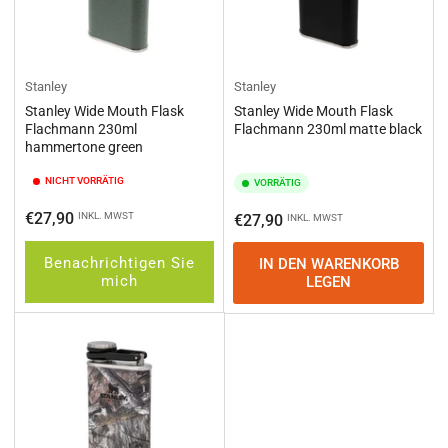
Stanley
Stanley
Stanley Wide Mouth Flask
Stanley Wide Mouth Flask
Flachmann 230ml
Flachmann 230ml matte black
hammertone green
NICHT VORRÄTIG
VORRÄTIG
Normaler
€27,90
INKL. MWST
Normaler
€27,90
INKL. MWST
Preis
Preis
Benachrichtigen Sie
IN DEN WARENKORB
mich
LEGEN