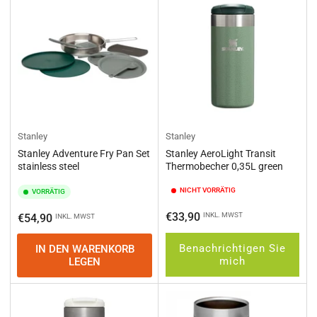
e
r
e
n
n
a
c
h
:
Stanley
Stanley
Stanley Adventure Fry Pan Set
Stanley AeroLight Transit
stainless steel
Thermobecher 0,35L green
NICHT VORRÄTIG
VORRÄTIG
Normaler
€33,90
Normaler
INKL. MWST
€54,90
INKL. MWST
Preis
Preis
Benachrichtigen Sie
IN DEN WARENKORB
mich
LEGEN