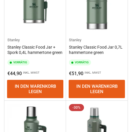
Stanley
Stanley
Stanley Classic Food Jar +
Stanley Classic Food Jar 0,7L
Spork 0,4L hammertone green
hammertone green
VORRÄTIG
VORRÄTIG
Normaler
Normaler
€44,90
€51,90
INKL. MWST
INKL. MWST
Preis
Preis
IN DEN WARENKORB
IN DEN WARENKORB
LEGEN
LEGEN
-30%