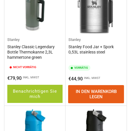
Stanley
Stanley
Stanley Classic Legendary
Stanley Food Jar + Spork
Bottle Thermokanne 2,3L
0,53L stainless steel
hammertone green
NICHT VORRÄTIG
VORRÄTIG
Normaler
€79,90
INKL. MWST
Normaler
€44,90
INKL. MWST
Preis
Preis
Benachrichtigen Sie
IN DEN WARENKORB
mich
LEGEN