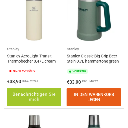
Stanley
Stanley
Stanley AeroLight Transit
Stanley Classic Big Grip Beer
Thermobecher 0,47L cream
Stein 0,7L hammertone green
NICHT VORRÄTIG
VORRÄTIG
Normaler
€38,90
INKL. MWST
Normaler
€33,90
INKL. MWST
Preis
Preis
Benachrichtigen Sie
IN DEN WARENKORB
mich
LEGEN