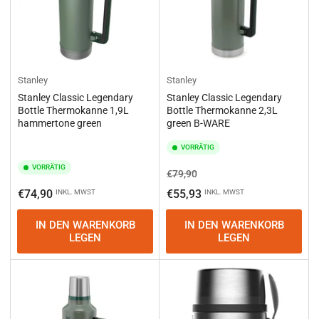
Stanley
Stanley
Stanley Classic Legendary
Stanley Classic Legendary
Bottle Thermokanne 1,9L
Bottle Thermokanne 2,3L
hammertone green
green B-WARE
VORRÄTIG
VORRÄTIG
Normaler
Ausverkaufspreis
€79,90
Preis
Normaler
€74,90
€55,93
INKL. MWST
INKL. MWST
Preis
IN DEN WARENKORB
IN DEN WARENKORB
LEGEN
LEGEN