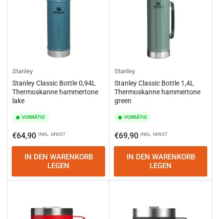
Stanley
Stanley
Stanley Classic Bottle 0,94L
Stanley Classic Bottle 1,4L
Thermoskanne hammertone
Thermoskanne hammertone
lake
green
VORRÄTIG
VORRÄTIG
Normaler
Normaler
€64,90
€69,90
INKL. MWST
INKL. MWST
Preis
Preis
IN DEN WARENKORB
IN DEN WARENKORB
LEGEN
LEGEN