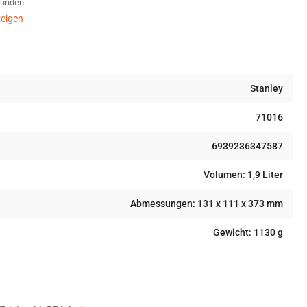
Stunden
L
mmertone
eigen
en
Stanley
71016
6939236347587
Volumen: 1,9 Liter
Abmessungen: 131 x 111 x 373 mm
Gewicht: 1130 g