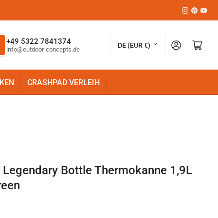
Instagram
Pinteres
YouT
L
+49 5322 7841374
Anmelden
Mini-Warenkorb öffnen
DE (EUR €)
info@outdoor-concepts.de
a
n
KEN
CRASHPAD VERLEIH
d
/
R
e
g
i
c Legendary Bottle Thermokanne 1,9L
o
reen
n