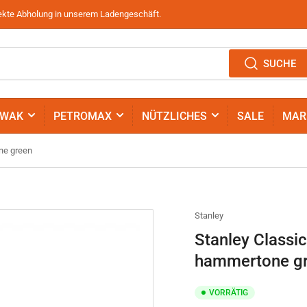
irekte Abholung in unserem Ladengeschäft.
SUCHE
IWAK
PETROMAX
NÜTZLICHES
SALE
MAR
ne green
Stanley
Stanley Classi
hammertone g
VORRÄTIG