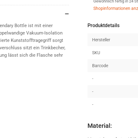
Gewöhnlich fertig in 24 
1,9L
1,9
hammertone
ha
Shopinformationen anz
green
gre
Produktdetails
ndary Bottle ist mit einer
ppelwandige Vakuum-Isolation
Hersteller
ierte Kunststofftragegriff sorgt
erschluss sitzt ein Trinkbecher,
SKU
ung lässt sich die Flasche sehr
Barcode
-
-
-
Material: