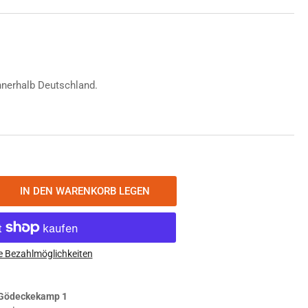
nnerhalb Deutschland.
IN DEN WARENKORB LEGEN
nge
öhen
nley
ssic
e Bezahlmöglichkeiten
endary
tle
Gödeckekamp 1
ermokanne