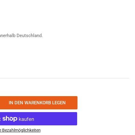
fspreis
nnerhalb Deutschland.
IN DEN WARENKORB LEGEN
nge
öhen
onka
ht
e Bezahlmöglichkeiten