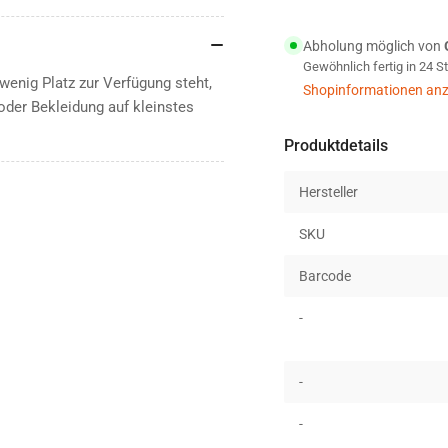
Bag
Ba
M
M
Abholung möglich von
Kompressionssac
Kom
Gewöhnlich fertig in 24 
18L
18
enig Platz zur Verfügung steht,
gelb
gel
Shopinformationen anz
oder Bekleidung auf kleinstes
Produktdetails
Hersteller
SKU
Barcode
-
-
-