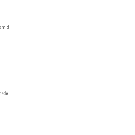
yamid
m/de