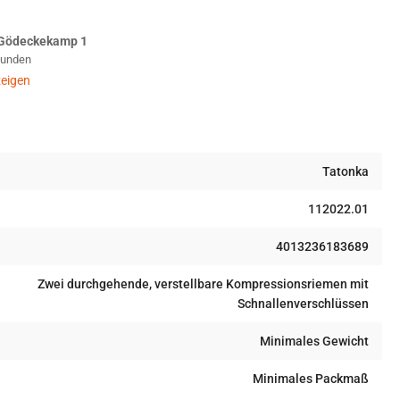
g
Gödeckekamp 1
k
pressionssack
Stunden
L
b
eigen
Tatonka
112022.01
4013236183689
Zwei durchgehende, verstellbare Kompressionsriemen mit
Schnallenverschlüssen
Minimales Gewicht
Minimales Packmaß