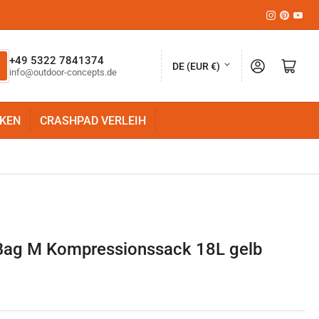
Instagram
Pinteres
YouT
L
+49 5322 7841374
Anmelden
Mini-Warenkorb öffnen
DE (EUR €)
info@outdoor-concepts.de
a
n
KEN
CRASHPAD VERLEIH
d
/
R
e
g
i
 Bag M Kompressionssack 18L gelb
o
n