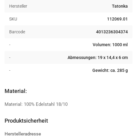
Edelstahl
Edelstahl
Brotdose
Brotdose
Hersteller
Tatonka
SKU
112069.01
Barcode
4013236304374
-
Volumen: 1000 ml
-
Abmessungen: 19 x 14,4 x 6 cm
-
Gewicht: ca. 285 g
Material:
Material: 100% Edelstahl 18/10
Produktsicherheit
Herstelleradresse