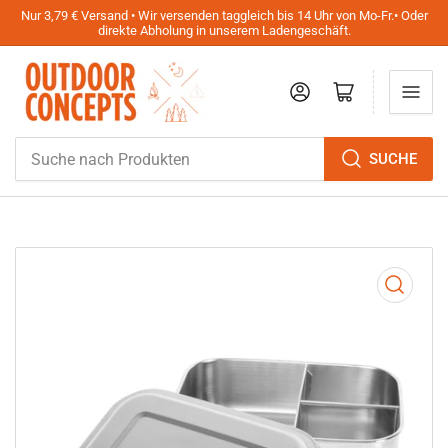
Nur 3,79 € Versand • Wir versenden taggleich bis 14 Uhr von Mo-Fr.• Oder
direkte Abholung in unserem Ladengeschäft.
Anmelden
Mini-Warenkorb öffnen
Suche
SUCHE
nach
Produkten