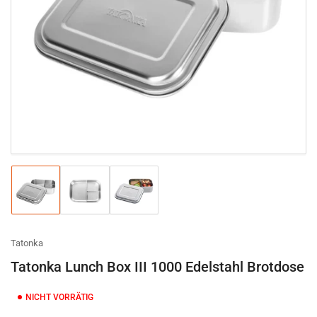
Medien
1
in
Modal
öffnen
Bild
Bild
Bild
in
in
in
Galerieansicht
Galerieansicht
Galerieansicht
1
2
3
laden
laden
laden
Tatonka
Tatonka Lunch Box III 1000 Edelstahl Brotdose
NICHT VORRÄTIG