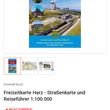
Medien
1
in
Modal
öffnen
Bild
Bild
Bild
in
in
in
Galerieansicht
Galerieansicht
Galerieansicht
1
2
3
laden
laden
laden
Schmidt Buch
Freizeitkarte Harz - Straßenkarte und
Reiseführer 1:100.000
NICHT VORRÄTIG