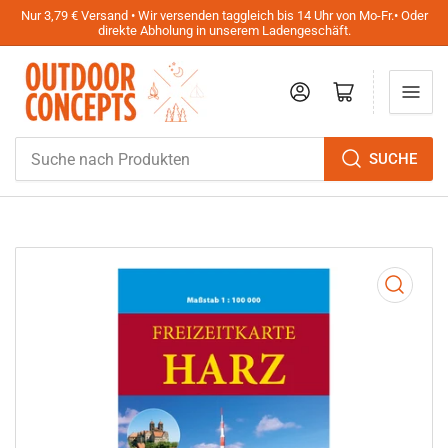
Nur 3,79 € Versand • Wir versenden taggleich bis 14 Uhr von Mo-Fr.• Oder
direkte Abholung in unserem Ladengeschäft.
Anmelden
Mini-Warenkorb öffnen
Suche
SUCHE
nach
Produkten