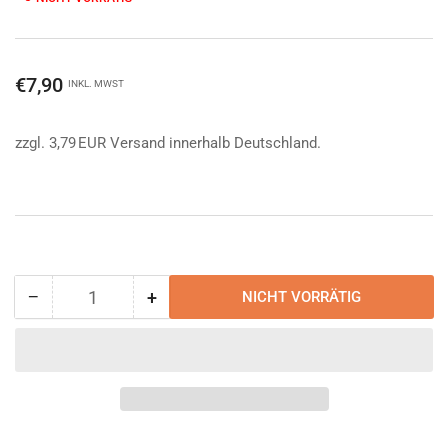
Normaler
€7,90
INKL. MWST
Preis
zzgl. 3,79 EUR Versand innerhalb Deutschland.
−
+
NICHT VORRÄTIG
Anzahl
Menge
Menge
reduzieren
erhöhen
für
für
Freizeitkarte
Freizeitkarte
Harz
Harz
-
-
Straßenkarte
Straßenkarte