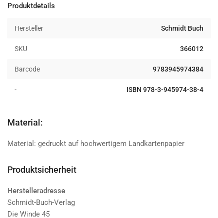
und
und
Produktdetails
Reiseführer
Reiseführer
1:100.000
1:100.000
Hersteller
Schmidt Buch
SKU
366012
Barcode
9783945974384
-
ISBN 978-3-945974-38-4
Material:
Material: gedruckt auf hochwertigem Landkartenpapier
Produktsicherheit
Herstelleradresse
Schmidt-Buch-Verlag
Die Winde 45