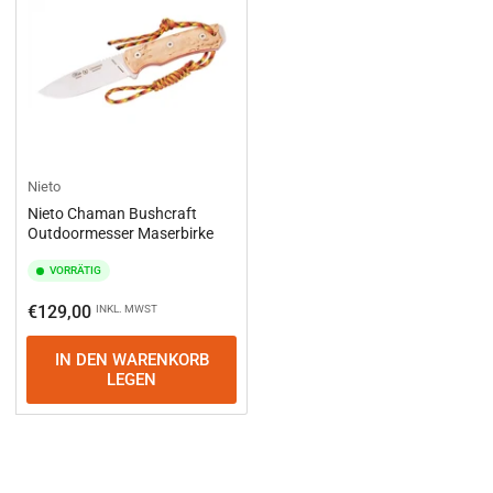
Nieto
Nieto Chaman Bushcraft
Outdoormesser Maserbirke
VORRÄTIG
Normaler
€129,00
INKL. MWST
Preis
IN DEN WARENKORB
LEGEN