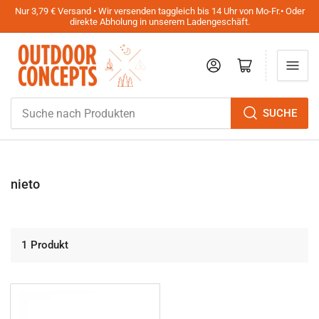
Nur 3,79 € Versand • Wir versenden taggleich bis 14 Uhr von Mo-Fr.• Oder
direkte Abholung in unserem Ladengeschäft.
Anmelden
Mini-Warenkorb öffnen
Suche
SUCHE
nach
Produkten
nieto
1 Produkt