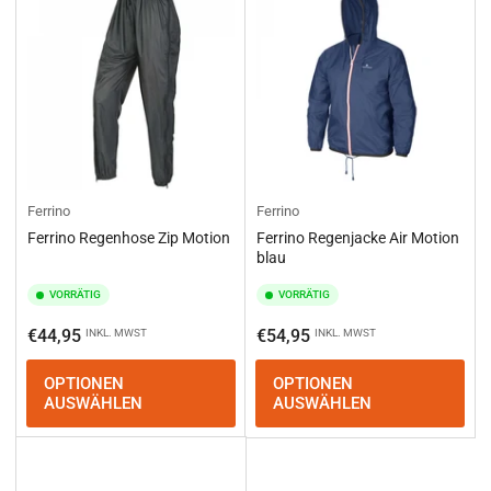
e
r
e
n
n
a
c
h
:
Ferrino
Ferrino
Ferrino Regenhose Zip Motion
Ferrino Regenjacke Air Motion
blau
VORRÄTIG
VORRÄTIG
Normaler
Normaler
€44,95
€54,95
INKL. MWST
INKL. MWST
Preis
Preis
OPTIONEN
OPTIONEN
AUSWÄHLEN
AUSWÄHLEN