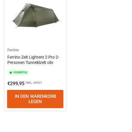
Ferrino
Ferrino Zelt Lightent 2 Pro 2-
Personen Tunneklzelt oliv
VORRÄTIG
Normaler
€299,95
INKL. MWST
Preis
IN DEN WARENKORB
LEGEN