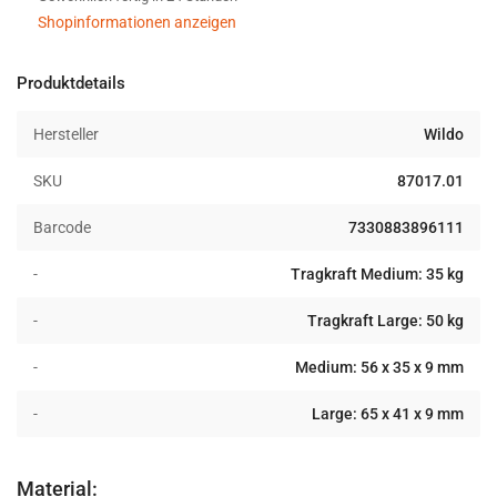
schwarz
schwarz
Shopinformationen anzeigen
Produktdetails
Hersteller
Wildo
SKU
87017.01
Barcode
7330883896111
-
Tragkraft Medium: 35 kg
-
Tragkraft Large: 50 kg
-
Medium: 56 x 35 x 9 mm
-
Large: 65 x 41 x 9 mm
Material: