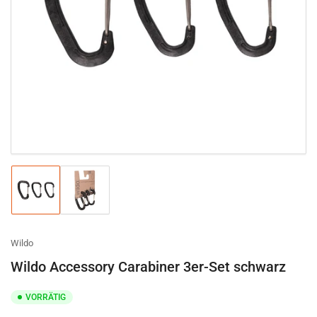
Medien
1
in
Modal
öffnen
Bild
Bild
in
in
Galerieansicht
Galerieansicht
1
2
laden
laden
Wildo
Wildo Accessory Carabiner 3er-Set schwarz
VORRÄTIG