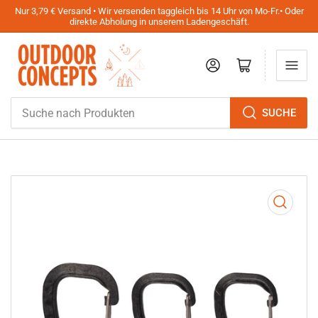
Nur 3,79 € Versand • Wir versenden taggleich bis 14 Uhr von Mo-Fr.• Oder
direkte Abholung in unserem Ladengeschäft.
Anmelden
Mini-Warenkorb öffnen
Suche
SUCHE
nach
Produkten