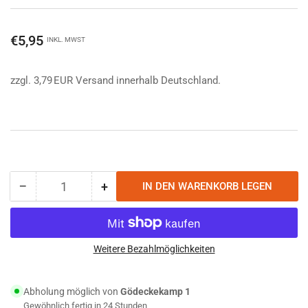
Normaler
€5,95
INKL. MWST
Preis
zzgl. 3,79 EUR Versand innerhalb Deutschland.
−
+
IN DEN WARENKORB LEGEN
Anzahl
Menge
Menge
reduzieren
erhöhen
für
für
Wildo
Wildo
Accessory
Accessory
Weitere Bezahlmöglichkeiten
Carabiner
Carabiner
3er-
3er-
Abholung möglich von
Gödeckekamp 1
Set
Set
Gewöhnlich fertig in 24 Stunden