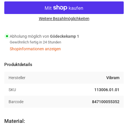
reduzieren
erhöhen
für
für
Vibram
Vibram
No
No
Weitere Bezahlmöglichkeiten
Show
Show
Zehensocken
Zehensocken
Abholung möglich von
Gödeckekamp 1
Unisex
Unisex
Gewöhnlich fertig in 24 Stunden
weiß
weiß
Shopinformationen anzeigen
Produktdetails
Hersteller
Vibram
SKU
113006.01.01
Barcode
847100055352
Material: