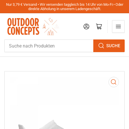
Nur 3,79 € Versand • Wir versenden taggleich bis 14 Uhr von Mo-Fr.• Oder
direkte Abholung in unserem Ladengeschäft.
Anmelden
Mini-Warenkorb öffnen
Suche
SUCHE
nach
Produkten