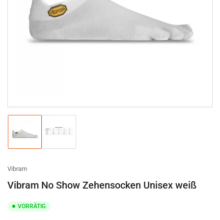
Medien
1
in
Modal
öffnen
Bild
Bild
in
in
Galerieansicht
Galerieansicht
1
2
laden
laden
Vibram
Vibram No Show Zehensocken Unisex weiß
VORRÄTIG