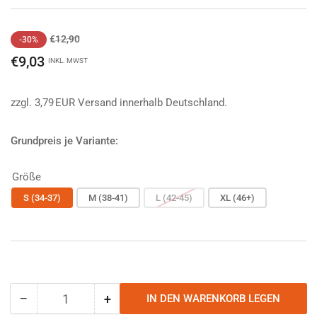
Normaler
Ausverkaufspreis
€12,90
-30%
Preis
€9,03
INKL. MWST
zzgl. 3,79 EUR Versand innerhalb Deutschland.
Grundpreis je Variante:
Größe
S (34-37)
M (38-41)
L (42-45)
XL (46+)
−
+
IN DEN WARENKORB LEGEN
Anzahl
Menge
Menge