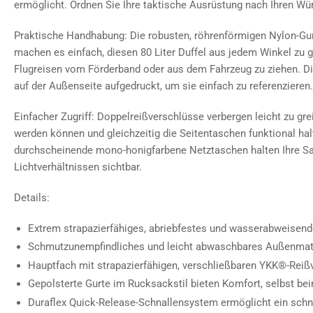
ermöglicht. Ordnen Sie Ihre taktische Ausrüstung nach Ihren Wü
Praktische Handhabung: Die robusten, röhrenförmigen Nylon-Gurt
machen es einfach, diesen 80 Liter Duffel aus jedem Winkel zu gr
Flugreisen vom Förderband oder aus dem Fahrzeug zu ziehen. Di
auf der Außenseite aufgedruckt, um sie einfach zu referenzieren.
Einfacher Zugriff: Doppelreißverschlüsse verbergen leicht zu grei
werden können und gleichzeitig die Seitentaschen funktional halt
durchscheinende mono-honigfarbene Netztaschen halten Ihre Sa
Lichtverhältnissen sichtbar.
Details:
Extrem strapazierfähiges, abriebfestes und wasserabweisend
Schmutzunempfindliches und leicht abwaschbares Außenmat
Hauptfach mit strapazierfähigen, verschließbaren YKK®️-Rei
Gepolsterte Gurte im Rucksackstil bieten Komfort, selbst b
Duraflex Quick-Release-Schnallensystem ermöglicht ein schne