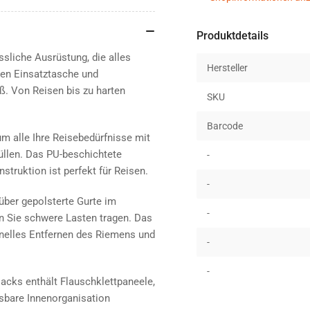
green
gre
Produktdetails
ssliche Ausrüstung, die alles
Hersteller
hen Einsatztasche und
ß. Von Reisen bis zu harten
SKU
Barcode
m alle Ihre Reisebedürfnisse mit
üllen. Das PU-beschichtete
-
struktion ist perfekt für Reisen.
-
über gepolsterte Gurte im
-
n Sie schwere Lasten tragen. Das
nelles Entfernen des Riemens und
-
-
cks enthält Flauschklettpaneele,
ssbare Innenorganisation