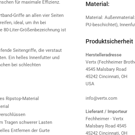
nschen für maximale Effizienz.
Material:
band-Griffe an allen vier Seiten
Material: Außenmaterial
eifen, ideal, um ihn bei
PU-beschichtet), Innenf
e 80-Liter-Größenbezeichnung ist
Produktsicherheit
fende Seitengriffe, die verstaut
Herstelleradresse
en. Ein helles Innenfutter und
Vertx (Fechheimer Brot
chen bei schlechten
4545 Malsbary Road
45242 Cincinnati, OH
USA
info@vertx.com
es Ripstop-Material
erial
Lieferant / Importeur
ßverschlüssen
Fechheimer - Vertx
eim Tragen schwerer Lasten
Malsbary Road 4545
lles Entfernen der Gurte
45242 Cincinnati, OH