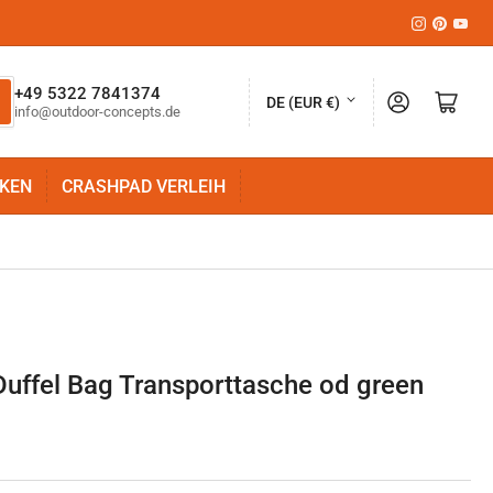
Instagram
Pinteres
YouT
L
+49 5322 7841374
Anmelden
Mini-Warenkorb öffnen
DE (EUR €)
info@outdoor-concepts.de
a
n
KEN
CRASHPAD VERLEIH
d
/
R
e
g
i
Duffel Bag Transporttasche od green
o
n