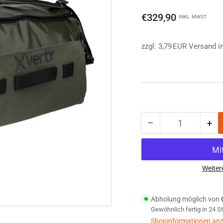
Normaler
€329,90
INKL. MWST
Preis
zzgl. 3,79 EUR Versand i
−
+
Anzahl
Menge
Me
reduzieren
erh
für
für
Vertx
Ver
RLT
RL
Weiter
80L
80
Duffel
Duf
Abholung möglich von
Bag
Ba
Gewöhnlich fertig in 24 
Transporttasche
Tra
od
od
Shopinformationen anz