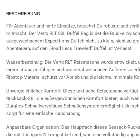
BESCHREIBUNG
Für Abenteuer und harte Einsätze, brauchst Du robuste und verlä
mitmacht. Der Vertx RLT 80L Duffel Bag bildet die Brücke zwisc
ausgewachsenem Expeditions-Duffel: nicht zu klein, nicht zu gro
Abenteuern, auf den „Road Less Traveled“ Duffel ist Verlass!
Wasserbeständig: Die Vertx RLT Reisetasche wurde entwickelt, u
ihrem strapazierfähigen und wasserabweisenden Äußeren zu erf
Ripstop-Material schützt vor Abrieb und die leichte, minimale Kon
Unvergleichlicher Komfort: Diese taktische Reisetasche verfügt 
Rucksack-Stil, die außergewöhnlichen Komfort bieten, auch wen
Duraflex-Schnellverschluss-Schnallensystem ermöglicht ein sch
sorgt für eine einfache Handhabung.
Anpassbare Organisation: Das Hauptfach dieses Seesack-Rucksa
die mit Tactigami® kompatibel sind, was eine vollständig anpa