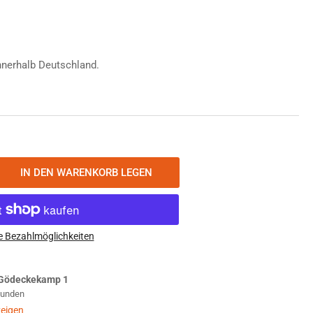
nnerhalb Deutschland.
IN DEN WARENKORB LEGEN
nge
öhen
tx
T
e Bezahlmöglichkeiten
L
fel
Gödeckekamp 1
g
Stunden
nsporttasche
eigen