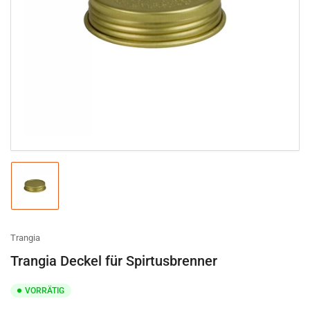
Medien
1
in
Modal
öffnen
Bild
in
Galerieansicht
1
laden
Trangia
Trangia Deckel für Spirtusbrenner
VORRÄTIG