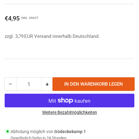
Normaler
€4,95
INKL. MWST
Preis
zzgl. 3,79 EUR Versand innerhalb Deutschland.
−
+
IN DEN WARENKORB LEGEN
Anzahl
Menge
Menge
reduzieren
erhöhen
für
für
Trangia
Trangia
Deckel
Deckel
Weitere Bezahlmöglichkeiten
für
für
Spirtusbrenner
Spirtusbrenner
Abholung möglich von
Gödeckekamp 1
Gewöhnlich fertig in 24 Stunden