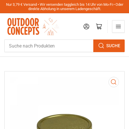
Nur 3,79 € Versand • Wir versenden taggleich bis 14 Uhr von Mo-Fr.• Oder
direkte Abholung in unserem Ladengeschäft.
Anmelden
Mini-Warenkorb öffnen
Suche
SUCHE
nach
Produkten