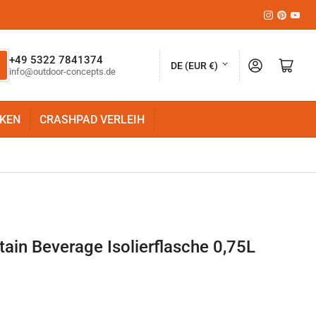
Instagram
Pinteres
YouT
L
+49 5322 7841374
Anmelden
Mini-Warenkorb öffnen
DE (EUR €)
info@outdoor-concepts.de
a
n
KEN
CRASHPAD VERLEIH
d
/
R
e
g
i
in Beverage Isolierflasche 0,75L
o
n