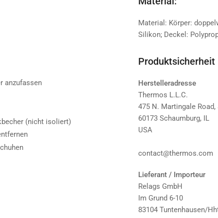
Material:
Material: Körper: doppel
Silikon; Deckel: Polypro
Produktsicherheit
er anzufassen
Herstelleradresse
Thermos L.L.C.
475 N. Martingale Road,
60173 Schaumburg, IL
echer (nicht isoliert)
USA
entfernen
schuhen
contact@thermos.com
Lieferant / Importeur
Relags GmbH
Im Grund 6-10
83104 Tuntenhausen/Hht