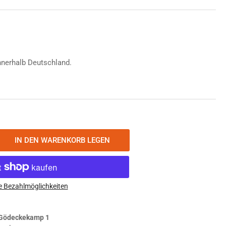
nnerhalb Deutschland.
IN DEN WARENKORB LEGEN
nge
öhen
ermos
untain
e Bezahlmöglichkeiten
erage
lierflasche
Gödeckekamp 1
5L