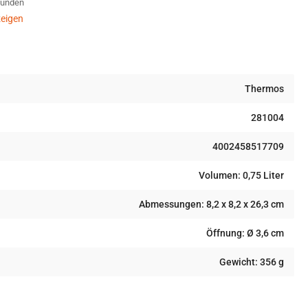
Stunden
warz
eigen
Thermos
281004
4002458517709
Volumen: 0,75 Liter
Abmessungen: 8,2 x 8,2 x 26,3 cm
Öffnung: Ø 3,6 cm
Gewicht: 356 g