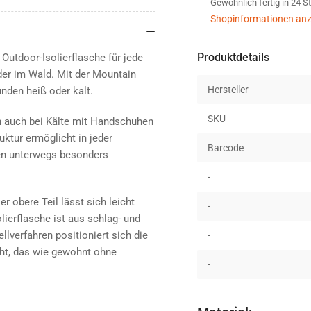
Gewöhnlich fertig in 24 
schwarz
sch
Shopinformationen anz
Produktdetails
utdoor-Isolierflasche für jede
der im Wald. Mit der Mountain
Hersteller
unden heiß oder kalt.
SKU
ch auch bei Kälte mit Handschuhen
uktur ermöglicht in jeder
Barcode
ken unterwegs besonders
-
r obere Teil lässt sich leicht
-
ierflasche ist aus schlag- und
lverfahren positioniert sich die
-
t, das wie gewohnt ohne
-