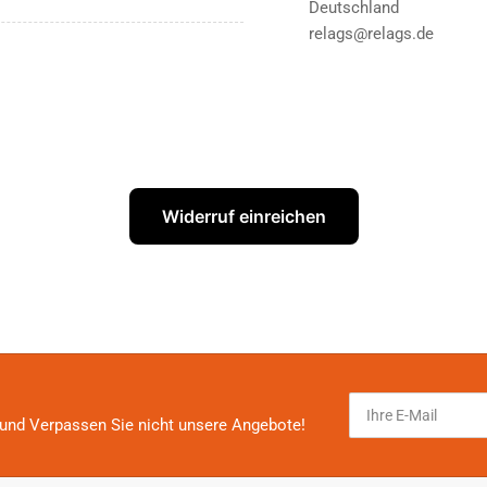
Deutschland
relags@relags.de
Widerruf einreichen
Ihre
E-
und Verpassen Sie nicht unsere Angebote!
Mail