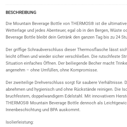
BESCHREIBUNG
Die Mountain Beverage Bottle von THERMOS® ist die ultimative O
Wetterlage und jedes Abenteuer, egal ob in den Bergen, Wüste o
Beverage Bottle bleibt dein Getränk den ganzen Tag bis zu 24 St
Der griffige Schraubverschluss dieser Thermosflasche lässt si
leicht öffnen und wieder sicher verschließen. Die rutschfeste Str
Situation einfaches Öffnen. Der beiliegende Becher macht Trin
angenehm – ohne Umfüllen, ohne Kompromisse.
Der zweiteilige Drehverschluss sorgt für saubere Verhältnisse. De
abnehmen und hygienisch und ohne Rückstände reinigen. Die Isol
bruchfestem, doppelwandigem Edelstahl. Mit innovativem Herstel
THERMOS® Mountain Beverage Bottle dennoch als Leichtgewich
Innenbeschichtung und BPA auskommt.
Isolierleistung: