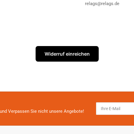
relags@relags.de
Widerruf einreichen
Ihre
E-
und Verpassen Sie nicht unsere Angebote!
Mail