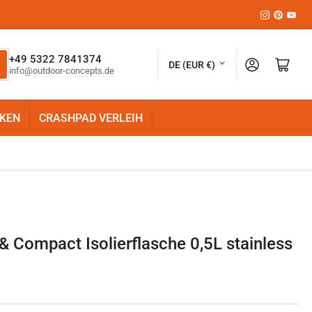
Instagram
Pinteres
YouT
L
+49 5322 7841374
Anmelden
Mini-Warenkorb öffnen
DE (EUR €)
info@outdoor-concepts.de
a
n
KEN
CRASHPAD VERLEIH
d
/
R
e
g
i
& Compact Isolierflasche 0,5L stainless
o
n