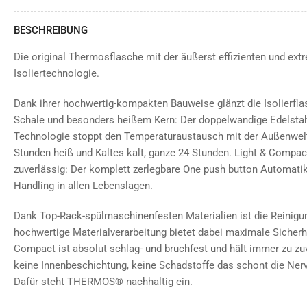
BESCHREIBUNG
Die original Thermosflasche mit der äußerst effizienten und e
Isoliertechnologie.
Dank ihrer hochwertig-kompakten Bauweise glänzt die Isolierfl
Schale und besonders heißem Kern: Der doppelwandige Edelsta
Technologie stoppt den Temperaturaustausch mit der Außenwelt.
Stunden heiß und Kaltes kalt, ganze 24 Stunden. Light & Compact
zuverlässig: Der komplett zerlegbare One push button Automatik
Handling in allen Lebenslagen.
Dank Top-Rack-spülmaschinenfesten Materialien ist die Reinigun
hochwertige Materialverarbeitung bietet dabei maximale Sicherhe
Compact ist absolut schlag- und bruchfest und hält immer zu zuv
keine Innenbeschichtung, keine Schadstoffe das schont die Nerv
Dafür steht THERMOS® nachhaltig ein.