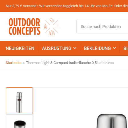
Nur 3,79 € Versand • Wir versenden taggleich bis 14 Uhr von Mo-Fr.• Oder d
Suche
nach
Produkten
NEUIGKEITEN
AUSRÜSTUNG
BEKLEIDUNG
B
Startseite
»
Thermos Light & Compact Isolierflasche 0,5L stainless
Bild
in
Galerieansicht
1
laden