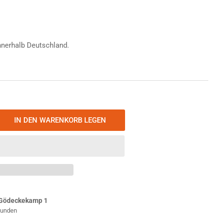
nnerhalb Deutschland.
IN DEN WARENKORB LEGEN
nge
öhen
ermos
ht
mp;
mpact
lierflasche
Gödeckekamp 1
L
Stunden
inless